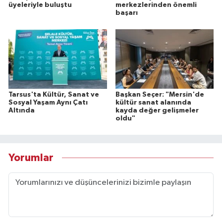
üyeleriyle buluştu
merkezlerinden önemli
başarı
Tarsus'ta Kültür, Sanat ve
Başkan Seçer: "Mersin'de
Sosyal Yaşam Aynı Çatı
kültür sanat alanında
Altında
kayda değer gelişmeler
oldu"
Yorumlar