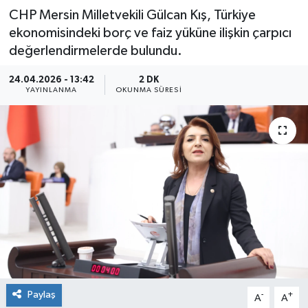
CHP Mersin Milletvekili Gülcan Kış, Türkiye
ekonomisindeki borç ve faiz yüküne ilişkin çarpıcı
değerlendirmelerde bulundu.
24.04.2026 - 13:42
2 DK
YAYINLANMA
OKUNMA SÜRESI
Paylaş
-
+
A
A