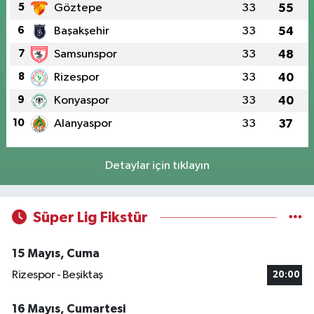
5
Göztepe
33
55
6
Başakşehir
33
54
7
Samsunspor
33
48
8
Rizespor
33
40
9
Konyaspor
33
40
10
Alanyaspor
33
37
Detaylar için tıklayın
Süper Lig Fikstür
15 Mayıs, Cuma
Rizespor - Beşiktaş
20:00
16 Mayıs, Cumartesi