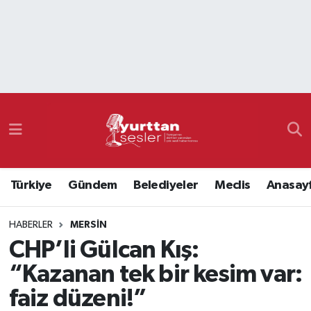
Nöbetçi Eczaneler
Hava Durumu
Namaz Vakitleri
Trafik Durumu
Türkiye
Gündem
Belediyeler
Meclis
Anasay
Süper Lig Puan Durumu ve Fikstür
HABERLER
MERSIN
Tüm Manşetler
CHP’li Gülcan Kış:
Son Dakika Haberleri
“Kazanan tek bir kesim var:
faiz düzeni!”
Haber Arşivi