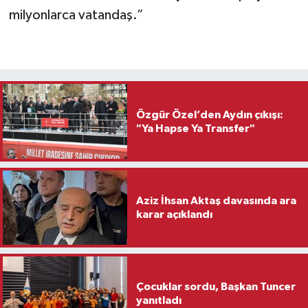
milyonlarca vatandaş.”
Özgür Özel’den Aydın çıkışı:
"Ya Hapse Ya Transfer"
Aziz İhsan Aktaş davasında ara
karar açıklandı
Çocuklar sordu, Başkan Tuncer
yanıtladı