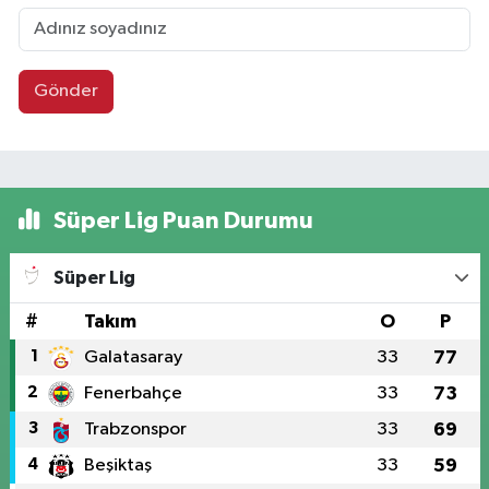
Gönder
Süper Lig Puan Durumu
Süper Lig
#
Takım
O
P
1
Galatasaray
33
77
2
Fenerbahçe
33
73
3
Trabzonspor
33
69
4
Beşiktaş
33
59