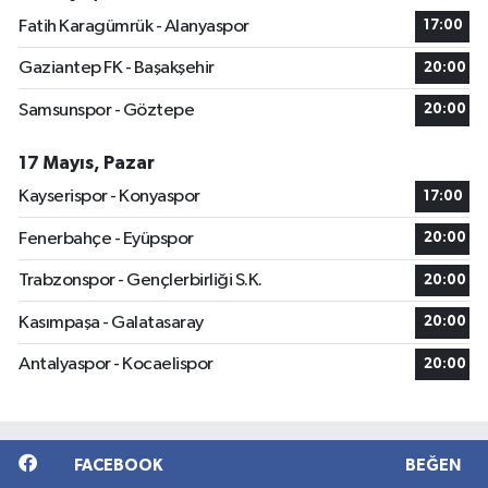
Fatih Karagümrük - Alanyaspor
17:00
Gaziantep FK - Başakşehir
20:00
Samsunspor - Göztepe
20:00
17 Mayıs, Pazar
Kayserispor - Konyaspor
17:00
Fenerbahçe - Eyüpspor
20:00
Trabzonspor - Gençlerbirliği S.K.
20:00
Kasımpaşa - Galatasaray
20:00
Antalyaspor - Kocaelispor
20:00
FACEBOOK
BEĞEN