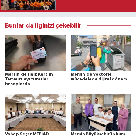
Bunlar da ilginizi çekebilir
Mersin'de Halk Kart’ın
Mersin'de vektörle
Temmuz ayı tutarları
mücadelede dijital dönem
hesaplarda
Vahap Seçer MEPİAD
Mersin Büyükşehir'in kurs