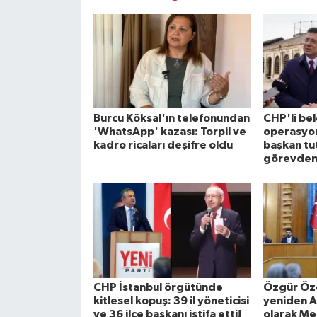
Burcu Köksal'ın telefonundan
CHP'li be
'WhatsApp' kazası: Torpil ve
operasyon
kadro ricaları deşifre oldu
başkan tu
görevden 
CHP İstanbul örgütünde
Özgür Özel
kitlesel kopuş: 39 il yöneticisi
yeniden A
ve 36 ilçe başkanı istifa etti!
olarak Mec