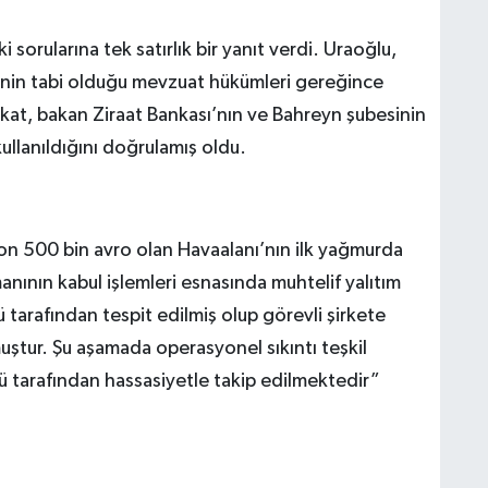
orularına tek satırlık bir yanıt verdi. Uraoğlu,
inin tabi olduğu mevzuat hükümleri gereğince
Fakat, bakan Ziraat Bankası’nın ve Bahreyn şubesinin
kullanıldığını doğrulamış oldu.
yon 500 bin avro olan Havaalanı’nın ilk yağmurda
nının kabul işlemleri esnasında muhtelif yalıtım
arafından tespit edilmiş olup görevli şirkete
uştur. Şu aşamada operasyonel sıkıntı teşkil
tarafından hassasiyetle takip edilmektedir”