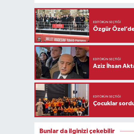
EDITÖRÜN SEÇTIĞI
Özgür Özel’den
EDITÖRÜN SEÇTIĞI
Aziz İhsan Akt
EDITÖRÜN SEÇTIĞI
Çocuklar sordu
Bunlar da ilginizi çekebilir