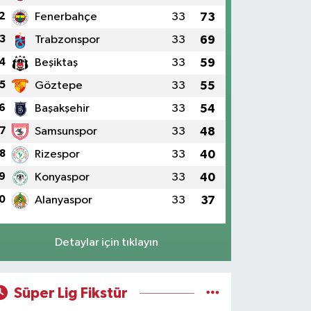
2
Fenerbahçe
33
73
3
Trabzonspor
33
69
4
Beşiktaş
33
59
5
Göztepe
33
55
6
Başakşehir
33
54
7
Samsunspor
33
48
8
Rizespor
33
40
9
Konyaspor
33
40
0
Alanyaspor
33
37
Detaylar için tıklayın
Süper Lig Fikstür