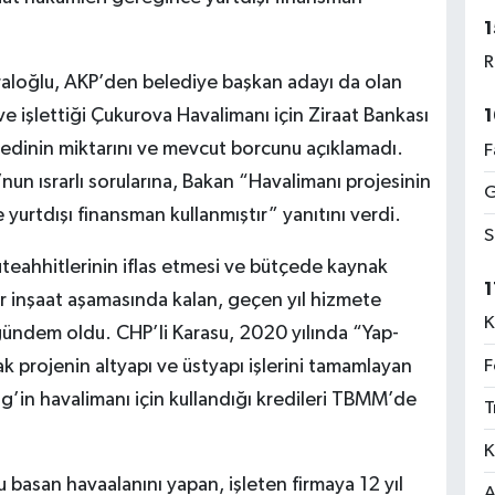
1
R
raloğlu, AKP’den belediye başkan adayı da olan
ve işlettiği Çukurova Havalimanı için Ziraat Bankası
1
redinin miktarını ve mevcut borcunu açıklamadı.
F
un ısrarlı sorularına, Bakan “Havalimanı projesinin
G
urtdışı finansman kullanmıştır” yanıtını verdi.
S
teahhitlerinin iflas etmesi ve bütçede kaynak
1
ar inşaat aşamasında kalan, geçen yıl hizmete
K
ündem oldu. CHP’li Karasu, 2020 yılında “Yap-
F
k projenin altyapı ve üstyapı işlerini tamamlayan
g’in havalimanı için kullandığı kredileri TBMM’de
T
K
 basan havaalanını yapan, işleten firmaya 12 yıl
A