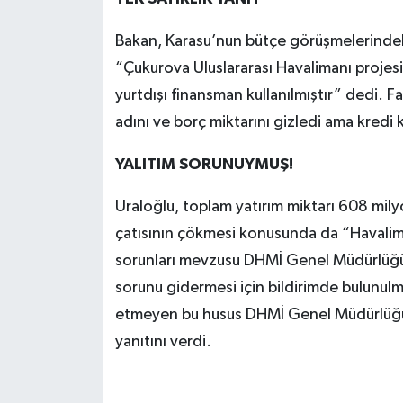
Bakan, Karasu’nun bütçe görüşmelerindeki s
“Çukurova Uluslararası Havalimanı projes
yurtdışı finansman kullanılmıştır” dedi. 
adını ve borç miktarını gizledi ama kredi 
YALITIM SORUNUYMUŞ!
Uraloğlu, toplam yatırım miktarı 608 mil
çatısının çökmesi konusunda da “Havalima
sorunları mevzusu DHMİ Genel Müdürlüğü t
sorunu gidermesi için bildirimde bulunulm
etmeyen bu husus DHMİ Genel Müdürlüğü 
yanıtını verdi.