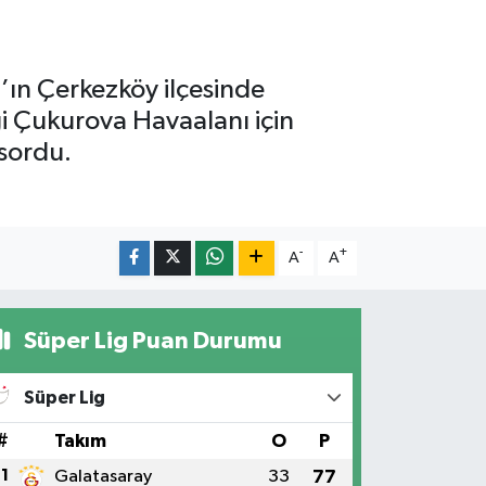
’ın Çerkezköy ilçesinde
iği Çukurova Havaalanı için
 sordu.
-
+
A
A
Süper Lig Puan Durumu
Süper Lig
#
Takım
O
P
1
Galatasaray
33
77