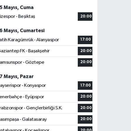
5 Mayıs, Cuma
izespor - Beşiktaş
20:00
6 Mayıs, Cumartesi
atih Karagümrük - Alanyaspor
17:00
aziantep FK - Başakşehir
20:00
amsunspor - Göztepe
20:00
7 Mayıs, Pazar
ayserispor - Konyaspor
17:00
enerbahçe - Eyüpspor
20:00
rabzonspor - Gençlerbirliği S.K.
20:00
asımpaşa - Galatasaray
20:00
ntalyaspor - Kocaelispor
20:00