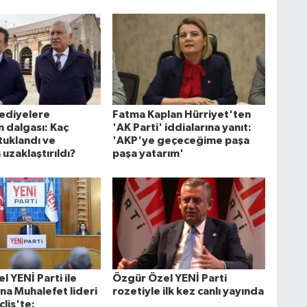
lediyelere
Fatma Kaplan Hürriyet'ten
 dalgası: Kaç
'AK Parti' iddialarına yanıt:
tuklandı ve
'AKP'ye geçeceğime paşa
uzaklaştırıldı?
paşa yatarım'
 YENİ Parti ile
Özgür Özel YENİ Parti
na Muhalefet lideri
rozetiyle ilk kez canlı yayında
lis'te: