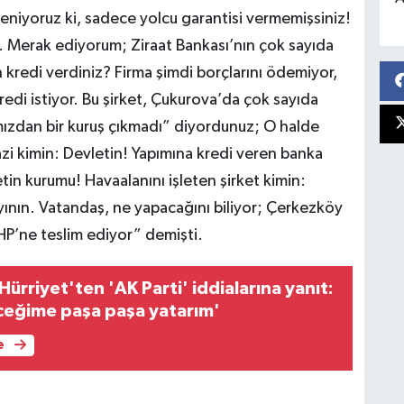
reniyoruz ki, sadece yolcu garantisi vermemişsiniz!
z. Merak ediyorum; Ziraat Bankası’nın çok sayıda
redi verdiniz? Firma şimdi borçlarını ödemiyor,
kredi istiyor. Bu şirket, Çukurova’da çok sayıda
ızdan bir kuruş çıkmadı” diyordunuz; O halde
azi kimin: Devletin! Yapımına kredi veren banka
tin kurumu! Havaalanını işleten şirket kimin:
nın. Vatandaş, ne yapacağını biliyor; Çerkezköy
HP’ne teslim ediyor” demişti.
ürriyet'ten 'AK Parti' iddialarına yanıt:
ceğime paşa paşa yatarım'
e