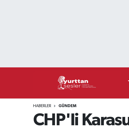
Nöbetçi Eczaneler
Hava Durumu
Namaz Vakitleri
Trafik Durumu
Süper Lig Puan Durumu ve Fikstür
Tüm Manşetler
HABERLER
GÜNDEM
Son Dakika Haberleri
CHP'li Karasu
Haber Arşivi