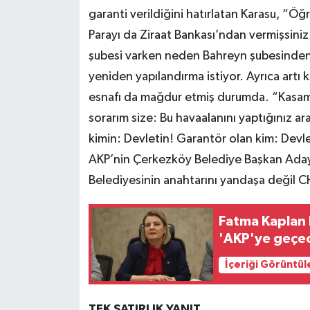
garanti verildiğini hatırlatan Karasu, “Öğ
Parayı da Ziraat Bankası’ndan vermişsini
şubesi varken neden Bahreyn şubesinden k
yeniden yapılandırma istiyor. Ayrıca artı 
esnafı da mağdur etmiş durumda. “Kasam
sorarım size: Bu havaalanını yaptığınız ar
kimin: Devletin! Garantör olan kim: Devle
AKP’nin Çerkezköy Belediye Başkan Adayı
Belediyesinin anahtarını yandaşa değil C
Fatma Kaplan H
'AKP'ye geçe
İçeriği Görüntül
TEK SATIRLIK YANIT