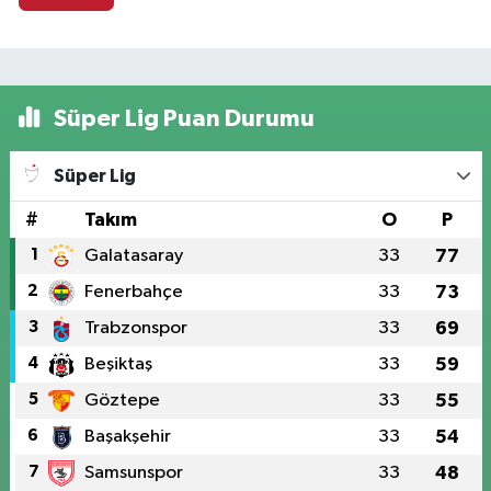
Süper Lig Puan Durumu
Süper Lig
#
Takım
O
P
1
Galatasaray
33
77
2
Fenerbahçe
33
73
3
Trabzonspor
33
69
4
Beşiktaş
33
59
5
Göztepe
33
55
6
Başakşehir
33
54
7
Samsunspor
33
48