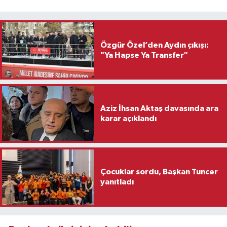
Özgür Özel’den Aydın çıkışı:
"Ya Hapse Ya Transfer"
Aziz İhsan Aktaş davasında ara
karar açıklandı
Çocuklar sordu, Başkan Tuncer
yanıtladı