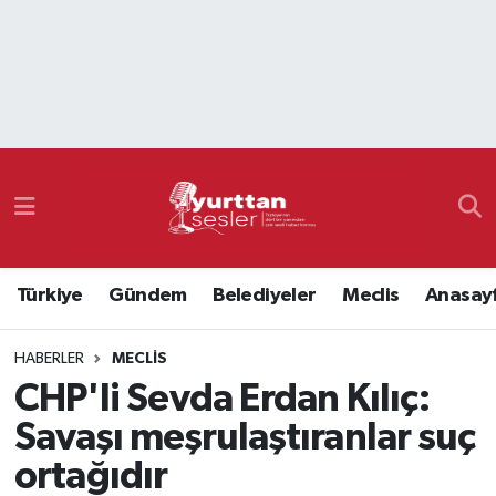
Nöbetçi Eczaneler
Hava Durumu
Namaz Vakitleri
Trafik Durumu
Türkiye
Gündem
Belediyeler
Meclis
Anasay
Süper Lig Puan Durumu ve Fikstür
HABERLER
MECLIS
Tüm Manşetler
CHP'li Sevda Erdan Kılıç:
Son Dakika Haberleri
Savaşı meşrulaştıranlar suç
ortağıdır
Haber Arşivi