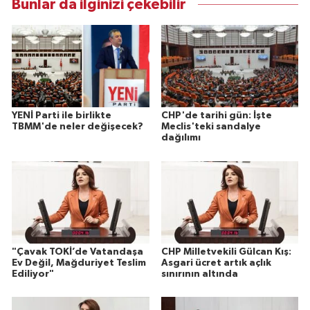
Bunlar da ilginizi çekebilir
YENİ Parti ile birlikte
CHP'de tarihi gün: İşte
TBMM'de neler değişecek?
Meclis'teki sandalye
dağılımı
"Çavak TOKİ’de Vatandaşa
CHP Milletvekili Gülcan Kış:
Ev Değil, Mağduriyet Teslim
Asgari ücret artık açlık
Ediliyor"
sınırının altında