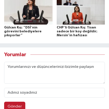
Gülcan Kış: “DSİ'nin
CHP'li Gülcan Kış: Tisan
görevini belediyelere
sadece bir koy değildir;
yıkıyorlar”
Mersin’in hafızası
Yorumlar
Gönder