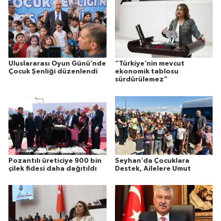
Uluslararası Oyun Günü’nde
“Türkiye’nin mevcut
Çocuk Şenliği düzenlendi
ekonomik tablosu
sürdürülemez”
Pozantılı üreticiye 900 bin
Seyhan’da Çocuklara
çilek fidesi daha dağıtıldı
Destek, Ailelere Umut