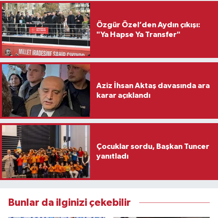
Özgür Özel’den Aydın çıkışı:
"Ya Hapse Ya Transfer"
Aziz İhsan Aktaş davasında ara
karar açıklandı
Çocuklar sordu, Başkan Tuncer
yanıtladı
Bunlar da ilginizi çekebilir