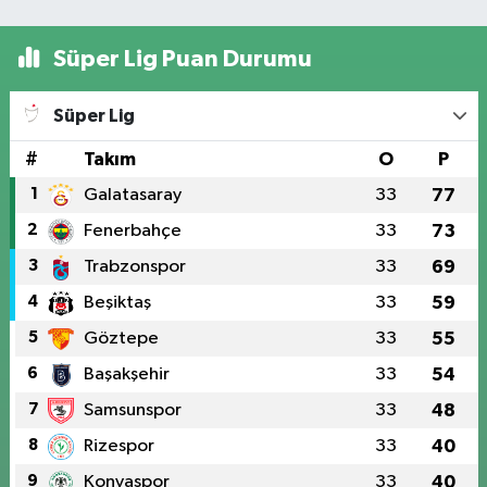
Süper Lig Puan Durumu
Süper Lig
#
Takım
O
P
1
Galatasaray
33
77
2
Fenerbahçe
33
73
3
Trabzonspor
33
69
4
Beşiktaş
33
59
5
Göztepe
33
55
6
Başakşehir
33
54
7
Samsunspor
33
48
8
Rizespor
33
40
9
Konyaspor
33
40