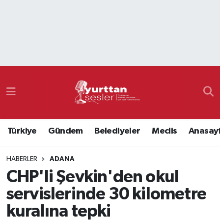
Nöbetçi Eczaneler
Hava Durumu
Namaz Vakitleri
Trafik Durumu
Türkiye
Gündem
Belediyeler
Meclis
Anasay
Süper Lig Puan Durumu ve Fikstür
HABERLER
ADANA
Tüm Manşetler
CHP'li Şevkin'den okul
Son Dakika Haberleri
servislerinde 30 kilometre
kuralına tepki
Haber Arşivi