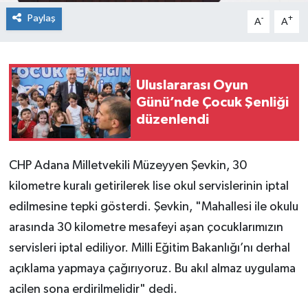
Paylaş
-
+
A
A
Uluslararası Oyun
Günü’nde Çocuk Şenliği
düzenlendi
CHP Adana Milletvekili Müzeyyen Şevkin, 30
kilometre kuralı getirilerek lise okul servislerinin iptal
edilmesine tepki gösterdi. Şevkin, "Mahallesi ile okulu
arasında 30 kilometre mesafeyi aşan çocuklarımızın
servisleri iptal ediliyor. Milli Eğitim Bakanlığı’nı derhal
açıklama yapmaya çağırıyoruz. Bu akıl almaz uygulama
acilen sona erdirilmelidir" dedi.