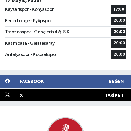
17 Mayıs, Pazar
Kayserispor - Konyaspor
17:00
Fenerbahçe - Eyüpspor
20:00
Trabzonspor - Gençlerbirliği S.K.
20:00
Kasımpaşa - Galatasaray
20:00
Antalyaspor - Kocaelispor
20:00
FACEBOOK
BEĞEN
X
TAKIP ET