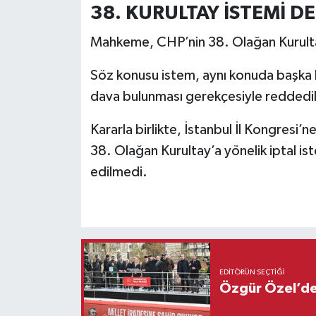
38. KURULTAY İSTEMİ D
Mahkeme, CHP’nin 38. Olağan Kurultayı’
Söz konusu istem, aynı konuda başka
dava bulunması gerekçesiyle reddedil
Kararla birlikte, İstanbul İl Kongresi’n
38. Olağan Kurultay’a yönelik iptal is
edilmedi.
EDITÖRÜN SEÇTIĞI
Özgür Özel’den