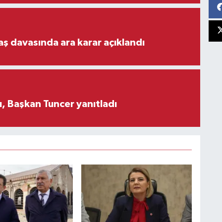
aş davasında ara karar açıklandı
, Başkan Tuncer yanıtladı