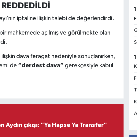
E REDDEDİLDİ
1
nın iptaline ilişkin talebi de değerlendirdi.
F
G
 bir mahkemede açılmış ve görülmekte olan
di.
S
e ilişkin dava feragat nedeniyle sonuçlanırken,
1
temi de
“derdest dava”
gerekçesiyle kabul
K
F
T
K
A
 Aydın çıkışı: "Ya Hapse Ya Transfer"