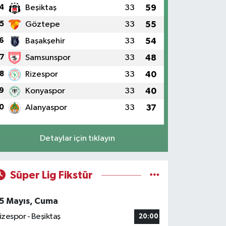
4
Beşiktaş
33
59
5
Göztepe
33
55
6
Başakşehir
33
54
7
Samsunspor
33
48
8
Rizespor
33
40
9
Konyaspor
33
40
0
Alanyaspor
33
37
Detaylar için tıklayın
Süper Lig Fikstür
5 Mayıs, Cuma
izespor - Beşiktaş
20:00