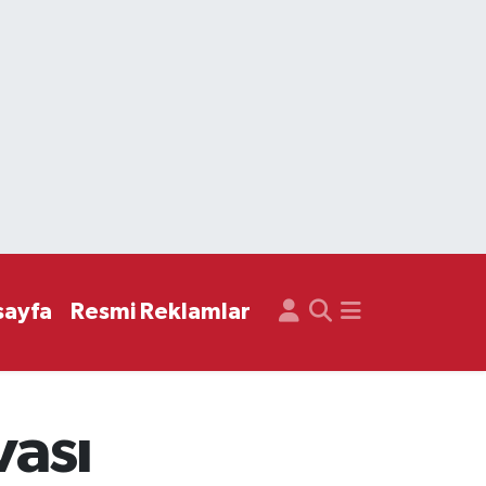
sayfa
Resmi Reklamlar
vası