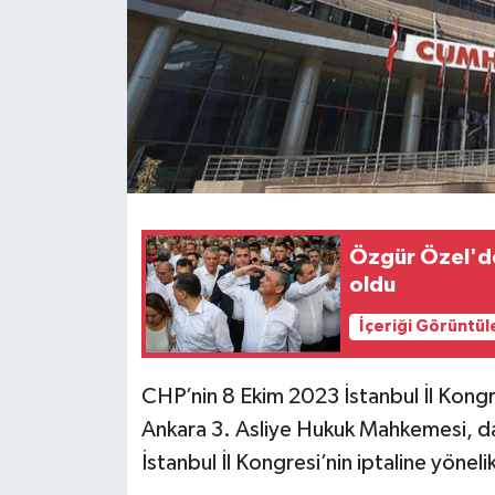
Özgür Özel'den
oldu
İçeriği Görüntül
CHP’nin 8 Ekim 2023 İstanbul İl Kongresi
Ankara 3. Asliye Hukuk Mahkemesi, da
İstanbul İl Kongresi’nin iptaline yönel