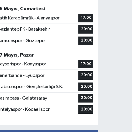
6 Mayıs, Cumartesi
atih Karagümrük - Alanyaspor
17:00
aziantep FK - Başakşehir
20:00
amsunspor - Göztepe
20:00
7 Mayıs, Pazar
ayserispor - Konyaspor
17:00
enerbahçe - Eyüpspor
20:00
rabzonspor - Gençlerbirliği S.K.
20:00
asımpaşa - Galatasaray
20:00
ntalyaspor - Kocaelispor
20:00