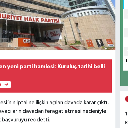
1
 yeni parti hamlesi: Kuruluş tarihi belli
e
’nin iptaline ilişkin açılan davada karar çıktı.
vacıların davadan feragat etmesi nedeniyle
1
ik başvuruyu reddetti.
R