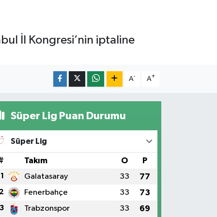
l İl Kongresi’nin iptaline
-
+
A
A
Süper Lig Puan Durumu
Süper Lig
#
Takım
O
P
1
Galatasaray
33
77
2
Fenerbahçe
33
73
3
Trabzonspor
33
69