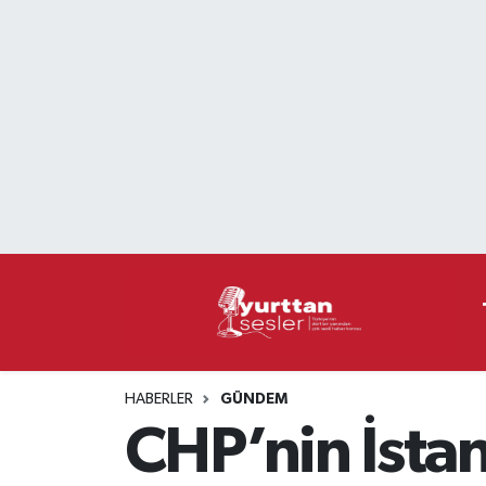
Nöbetçi Eczaneler
Hava Durumu
Namaz Vakitleri
Trafik Durumu
Süper Lig Puan Durumu ve Fikstür
Tüm Manşetler
HABERLER
GÜNDEM
Son Dakika Haberleri
CHP’nin İstan
Haber Arşivi