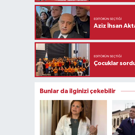
EDITÖRÜN SEÇTIĞI
Aziz İhsan Akt
EDITÖRÜN SEÇTIĞI
Çocuklar sordu
Bunlar da ilginizi çekebilir