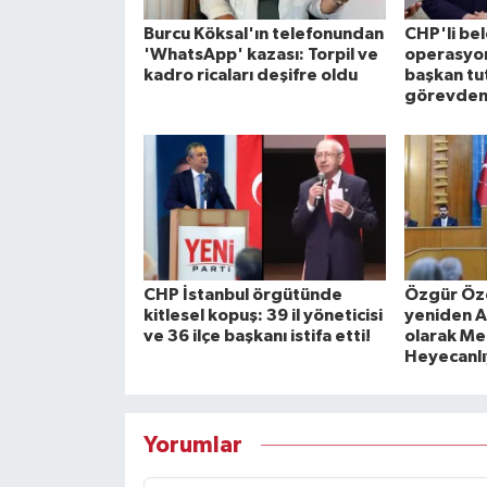
Burcu Köksal'ın telefonundan
CHP'li be
'WhatsApp' kazası: Torpil ve
operasyon
kadro ricaları deşifre oldu
başkan tu
görevden 
CHP İstanbul örgütünde
Özgür Özel
kitlesel kopuş: 39 il yöneticisi
yeniden A
ve 36 ilçe başkanı istifa etti!
olarak Mec
Heyecanlı
Yorumlar