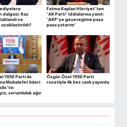
lediyelere
Fatma Kaplan Hürriyet'ten
 dalgası: Kaç
'AK Parti' iddialarına yanıt:
tuklandı ve
'AKP'ye geçeceğime paşa
uzaklaştırıldı?
paşa yatarım'
 YENİ Parti ile
Özgür Özel YENİ Parti
na Muhalefet lideri
rozetiyle ilk kez canlı yayında
lis'te:
yız, sorumluluk ağır