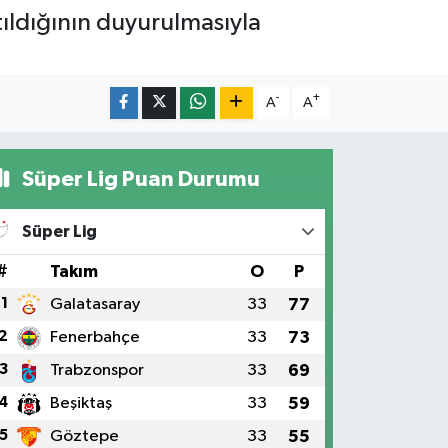
atıldığının duyurulmasıyla
-
+
A
A
Süper Lig Puan Durumu
Süper Lig
#
Takım
O
P
1
Galatasaray
33
77
2
Fenerbahçe
33
73
3
Trabzonspor
33
69
4
Beşiktaş
33
59
5
Göztepe
33
55