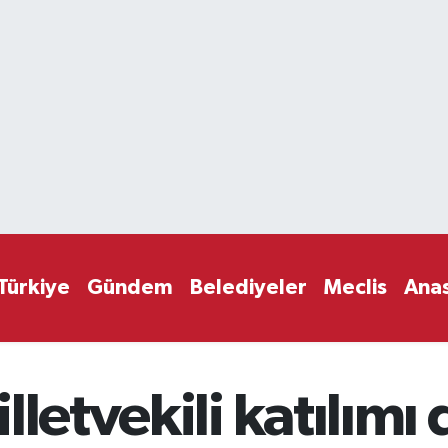
Türkiye
Gündem
Belediyeler
Meclis
Ana
letvekili katılımı