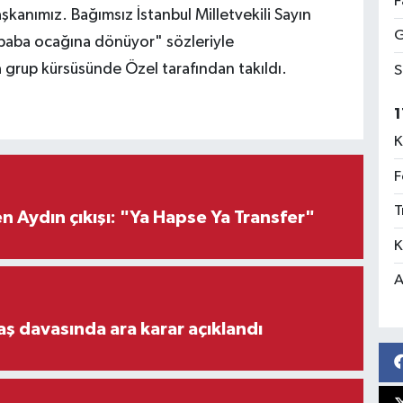
F
şkanımız. Bağımsız İstanbul Milletvekili Sayın
G
baba ocağına dönüyor" sözleriyle
 grup kürsüsünde Özel tarafından takıldı.
S
1
K
F
T
 Aydın çıkışı: "Ya Hapse Ya Transfer"
K
A
aş davasında ara karar açıklandı