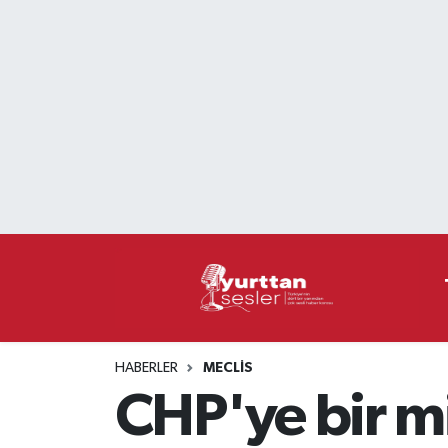
Nöbetçi Eczaneler
Hava Durumu
Namaz Vakitleri
Trafik Durumu
Süper Lig Puan Durumu ve Fikstür
Tüm Manşetler
HABERLER
MECLIS
Son Dakika Haberleri
CHP'ye bir mil
Haber Arşivi