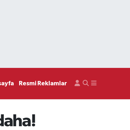
sayfa
Resmi Reklamlar
 daha!