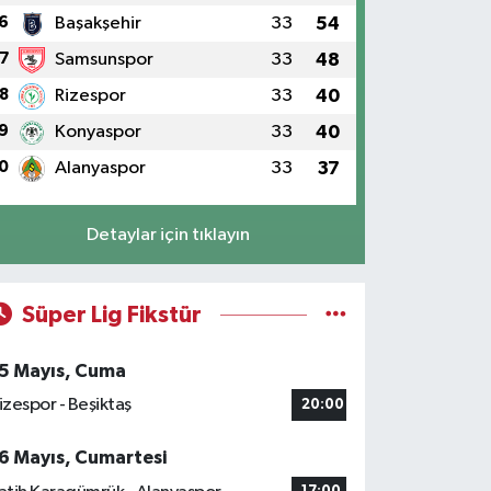
6
Başakşehir
33
54
7
Samsunspor
33
48
8
Rizespor
33
40
9
Konyaspor
33
40
0
Alanyaspor
33
37
Detaylar için tıklayın
Süper Lig Fikstür
5 Mayıs, Cuma
izespor - Beşiktaş
20:00
6 Mayıs, Cumartesi