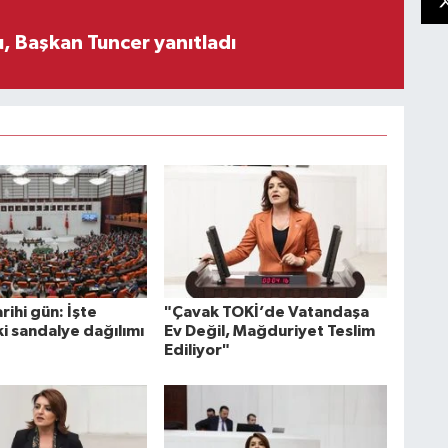
, Başkan Tuncer yanıtladı
ihi gün: İşte
"Çavak TOKİ’de Vatandaşa
i sandalye dağılımı
Ev Değil, Mağduriyet Teslim
Ediliyor"