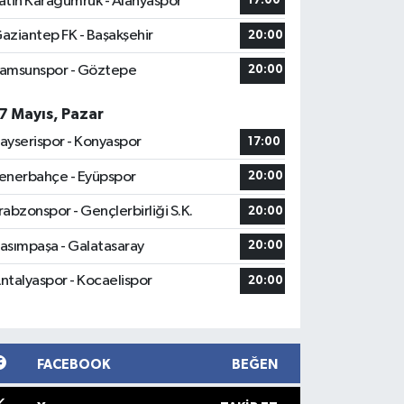
atih Karagümrük - Alanyaspor
17:00
aziantep FK - Başakşehir
20:00
amsunspor - Göztepe
20:00
7 Mayıs, Pazar
ayserispor - Konyaspor
17:00
enerbahçe - Eyüpspor
20:00
rabzonspor - Gençlerbirliği S.K.
20:00
asımpaşa - Galatasaray
20:00
ntalyaspor - Kocaelispor
20:00
FACEBOOK
BEĞEN