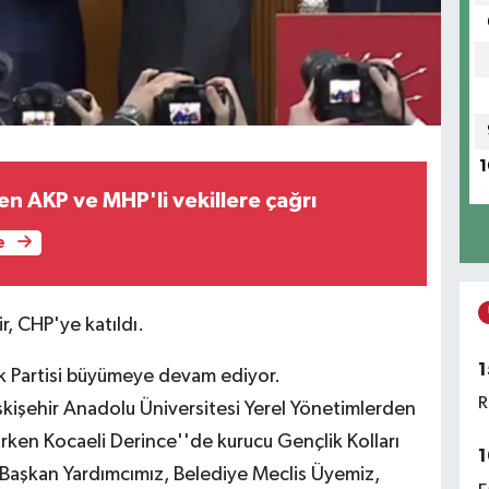
1
n AKP ve MHP'li vekillere çağrı
e
r, CHP'ye katıldı.
1
lk Partisi büyümeye devam ediyor.
R
kişehir Anadolu Üniversitesi Yerel Yönetimlerden
rken Kocaeli Derince''de kurucu Gençlik Kolları
1
l Başkan Yardımcımız, Belediye Meclis Üyemiz,