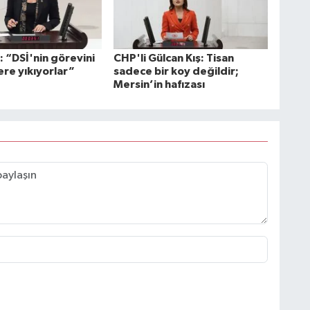
: “DSİ'nin görevini
CHP'li Gülcan Kış: Tisan
ere yıkıyorlar”
sadece bir koy değildir;
Mersin’in hafızası