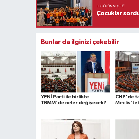
EDITÖRÜN SEÇTIĞI
Çocuklar sordu
Bunlar da ilginizi çekebilir
YENİ Parti ile birlikte
CHP'de tar
TBMM'de neler değişecek?
Meclis'tek