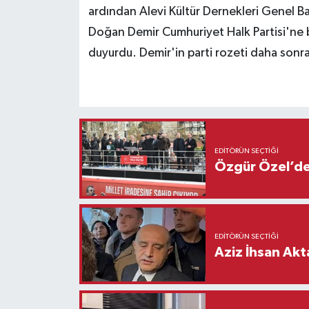
ardından Alevi Kültür Dernekleri Genel Ba
Doğan Demir Cumhuriyet Halk Partisi'ne 
duyurdu. Demir'in parti rozeti daha sonra
EDITÖRÜN SEÇTIĞI
Özgür Özel’den
EDITÖRÜN SEÇTIĞI
Aziz İhsan Akt