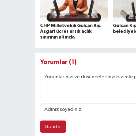
CHP Milletvekili Gülcan Kış:
Gülcan Kış
Asgari ücret artık açlık
belediyel
sınırının altında
Yorumlar (1)
Gönder