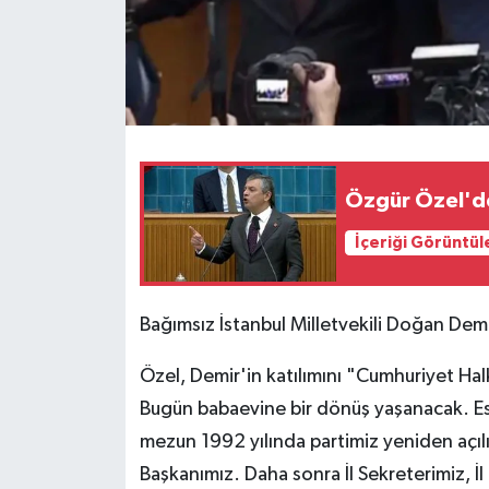
Özgür Özel'de
İçeriği Görüntül
Bağımsız İstanbul Milletvekili Doğan Demi
Özel, Demir'in katılımını "Cumhuriyet Ha
Bugün babaevine bir dönüş yaşanacak. Es
mezun 1992 yılında partimiz yeniden açılı
Başkanımız. Daha sonra İl Sekreterimiz, İ