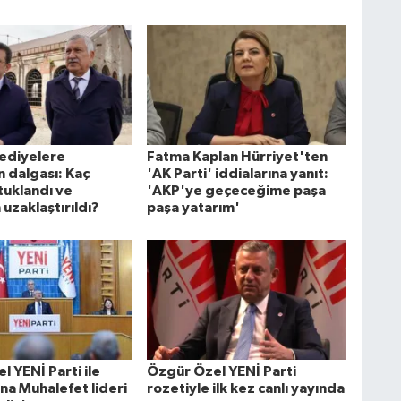
lediyelere
Fatma Kaplan Hürriyet'ten
 dalgası: Kaç
'AK Parti' iddialarına yanıt:
tuklandı ve
'AKP'ye geçeceğime paşa
uzaklaştırıldı?
paşa yatarım'
 YENİ Parti ile
Özgür Özel YENİ Parti
na Muhalefet lideri
rozetiyle ilk kez canlı yayında