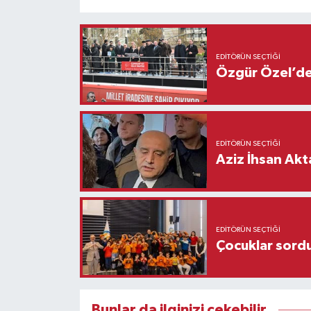
EDITÖRÜN SEÇTIĞI
Özgür Özel’den
EDITÖRÜN SEÇTIĞI
Aziz İhsan Akt
EDITÖRÜN SEÇTIĞI
Çocuklar sordu
Bunlar da ilginizi çekebilir