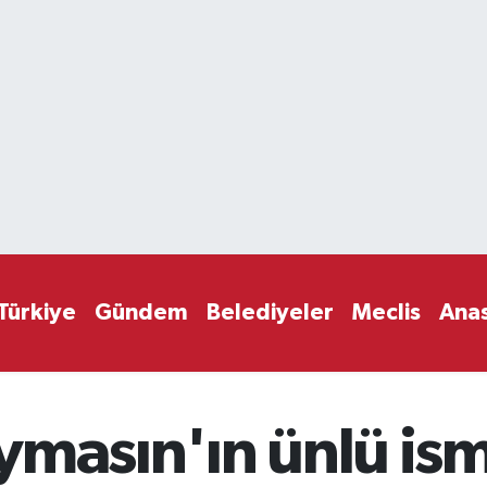
Türkiye
Gündem
Belediyeler
Meclis
Ana
ymasın'ın ünlü ism