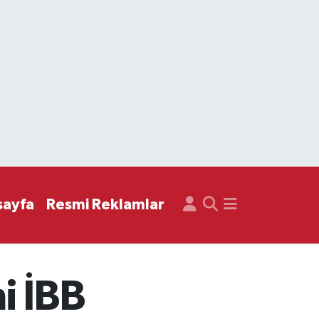
sayfa
Resmi Reklamlar
i İBB