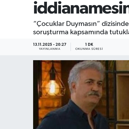
iddianamesind
“Çocuklar Duymasın” dizisinde 
soruşturma kapsamında tutuklan
13.11.2025 - 20:27
1 DK
YAYINLANMA
OKUNMA SÜRESI