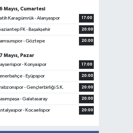
6 Mayıs, Cumartesi
atih Karagümrük - Alanyaspor
17:00
aziantep FK - Başakşehir
20:00
amsunspor - Göztepe
20:00
7 Mayıs, Pazar
ayserispor - Konyaspor
17:00
enerbahçe - Eyüpspor
20:00
rabzonspor - Gençlerbirliği S.K.
20:00
asımpaşa - Galatasaray
20:00
ntalyaspor - Kocaelispor
20:00