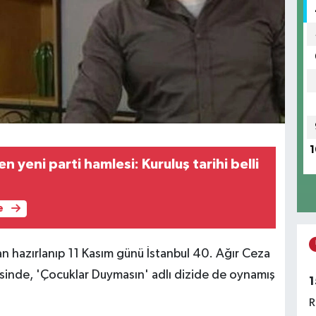
1
 yeni parti hamlesi: Kuruluş tarihi belli
e
an hazırlanıp 11 Kasım günü İstanbul 40. Ağır Ceza
inde, 'Çocuklar Duymasın' adlı dizide de oynamış
1
R