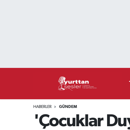
Nöbetçi Eczaneler
Hava Durumu
Namaz Vakitleri
Trafik Durumu
Süper Lig Puan Durumu ve Fikstür
Tüm Manşetler
HABERLER
GÜNDEM
Son Dakika Haberleri
'Çocuklar Du
Haber Arşivi