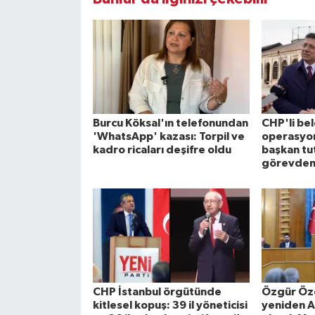
Burcu Köksal'ın telefonundan
CHP'li be
'WhatsApp' kazası: Torpil ve
operasyon
kadro ricaları deşifre oldu
başkan tu
görevden 
CHP İstanbul örgütünde
Özgür Özel
kitlesel kopuş: 39 il yöneticisi
yeniden A