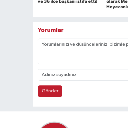
ve 36 ilçe başkanı istifa etti!
olarak Mec
Heyecanlı
Yorumlar
Gönder