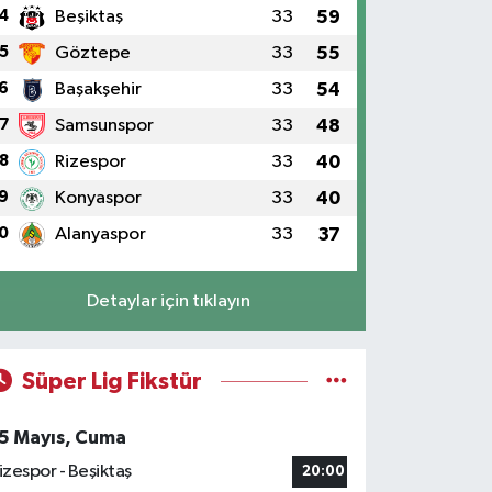
4
Beşiktaş
33
59
5
Göztepe
33
55
6
Başakşehir
33
54
7
Samsunspor
33
48
8
Rizespor
33
40
9
Konyaspor
33
40
0
Alanyaspor
33
37
Detaylar için tıklayın
Süper Lig Fikstür
5 Mayıs, Cuma
izespor - Beşiktaş
20:00