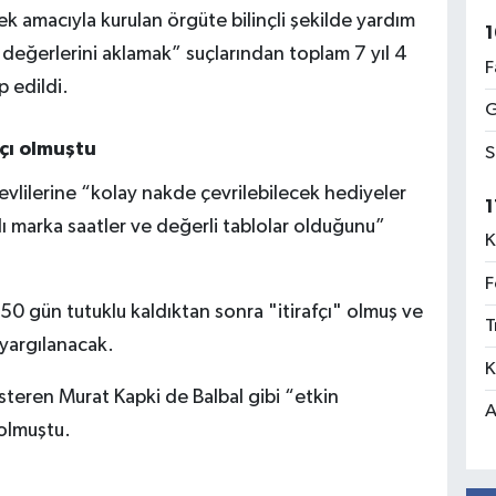
 amacıyla kurulan örgüte bilinçli şekilde yardım
1
 değerlerini aklamak” suçlarından toplam 7 yıl 4
F
p edildi.
G
çı olmuştu
S
evlilerine “kolay nakde çevrilebilecek hediyeler
1
ı marka saatler ve değerli tablolar olduğunu”
K
F
0 gün tutuklu kaldıktan sonra "itirafçı" olmuş ve
T
 yargılanacak.
K
teren Murat Kapki de Balbal gibi “etkin
A
 olmuştu.