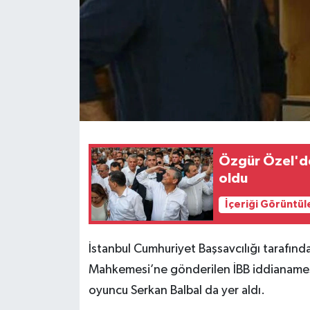
Özgür Özel'den
oldu
İçeriği Görüntül
İstanbul Cumhuriyet Başsavcılığı tarafınd
Mahkemesi’ne gönderilen İBB iddianames
oyuncu Serkan Balbal da yer aldı.