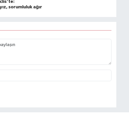
lis'te:
yız, sorumluluk ağır