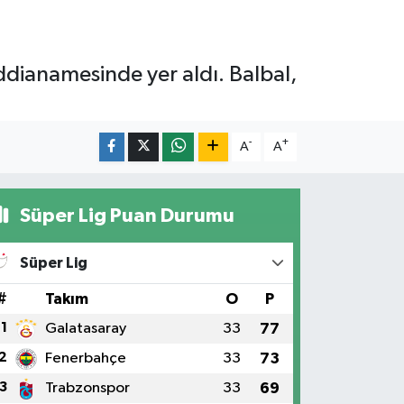
ddianamesinde yer aldı. Balbal,
-
+
A
A
Süper Lig Puan Durumu
Süper Lig
#
Takım
O
P
1
Galatasaray
33
77
2
Fenerbahçe
33
73
3
Trabzonspor
33
69