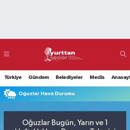
Nöbetçi Eczaneler
Hava Durumu
Namaz Vakitleri
Trafik Durumu
Türkiye
Gündem
Belediyeler
Meclis
Anasay
Süper Lig Puan Durumu ve Fikstür
Oğuzlar Hava Durumu
Tüm Manşetler
Son Dakika Haberleri
Oğuzlar Bugün, Yarın ve 1
Haber Arşivi