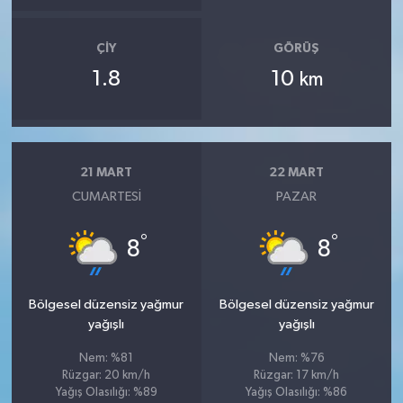
ÇIY
GÖRÜŞ
1.8
10
km
21 MART
22 MART
CUMARTESI
PAZAR
°
°
8
8
Bölgesel düzensiz yağmur
Bölgesel düzensiz yağmur
yağışlı
yağışlı
Nem: %81
Nem: %76
Rüzgar: 20 km/h
Rüzgar: 17 km/h
Yağış Olasılığı: %89
Yağış Olasılığı: %86