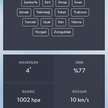
Şanlıurfa
Siirt
Sinop
Sivas
Şırnak
Tekirdağ
Tokat
Trabzon
Tunceli
Uşak
Van
Yalova
Yozgat
Zonguldak
HISSEDILEN
NEM
°
4
%77
BASINÇ
RÜZGAR
1002
10
hpa
km/s