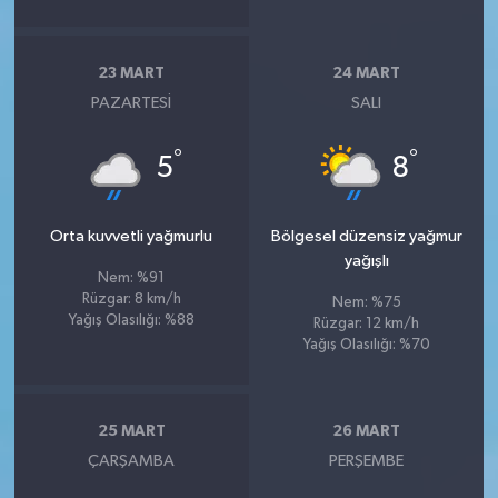
23 MART
24 MART
PAZARTESI
SALI
°
°
5
8
Orta kuvvetli yağmurlu
Bölgesel düzensiz yağmur
yağışlı
Nem: %91
Rüzgar: 8 km/h
Nem: %75
Yağış Olasılığı: %88
Rüzgar: 12 km/h
Yağış Olasılığı: %70
25 MART
26 MART
ÇARŞAMBA
PERŞEMBE