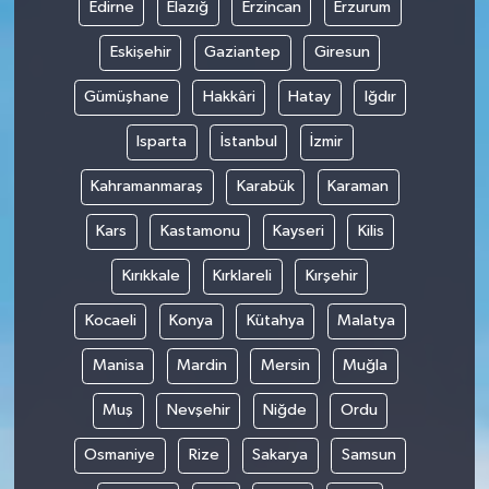
Edirne
Elazığ
Erzincan
Erzurum
Eskişehir
Gaziantep
Giresun
Gümüşhane
Hakkâri
Hatay
Iğdır
Isparta
İstanbul
İzmir
Kahramanmaraş
Karabük
Karaman
Kars
Kastamonu
Kayseri
Kilis
Kırıkkale
Kırklareli
Kırşehir
Kocaeli
Konya
Kütahya
Malatya
Manisa
Mardin
Mersin
Muğla
Muş
Nevşehir
Niğde
Ordu
Osmaniye
Rize
Sakarya
Samsun