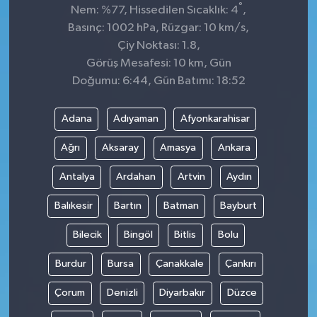
°
Nem: %77, Hissedilen Sıcaklık: 4
,
Basınç: 1002 hPa, Rüzgar: 10 km/s,
Çiy Noktası: 1.8,
Görüş Mesafesi: 10 km, Gün
Doğumu: 6:44, Gün Batımı: 18:52
Adana
Adıyaman
Afyonkarahisar
Ağrı
Aksaray
Amasya
Ankara
Antalya
Ardahan
Artvin
Aydın
Balıkesir
Bartın
Batman
Bayburt
Bilecik
Bingöl
Bitlis
Bolu
Burdur
Bursa
Çanakkale
Çankırı
Çorum
Denizli
Diyarbakır
Düzce