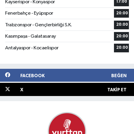
Kayserispor - Konyaspor
17:00
Fenerbahçe - Eyüpspor
20:00
Trabzonspor - Gençlerbirliği S.K.
20:00
Kasımpaşa - Galatasaray
20:00
Antalyaspor - Kocaelispor
20:00
FACEBOOK
BEĞEN
X
TAKIP ET