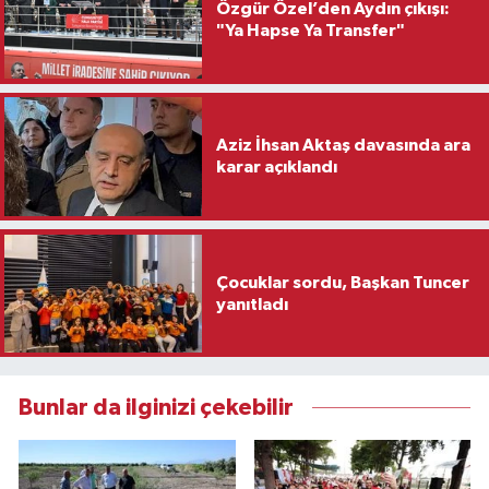
Özgür Özel’den Aydın çıkışı:
"Ya Hapse Ya Transfer"
Aziz İhsan Aktaş davasında ara
karar açıklandı
Çocuklar sordu, Başkan Tuncer
yanıtladı
Bunlar da ilginizi çekebilir