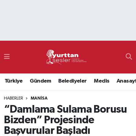
Nöbetçi Eczaneler
Hava Durumu
Namaz Vakitleri
Trafik Durumu
Türkiye
Gündem
Belediyeler
Meclis
Anasay
Süper Lig Puan Durumu ve Fikstür
HABERLER
MANISA
Tüm Manşetler
“Damlama Sulama Borusu
Son Dakika Haberleri
Bizden” Projesinde
Başvurular Başladı
Haber Arşivi