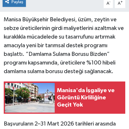
Paylaş
-
+
A
A
Manisa Büyükşehir Belediyesi, üzüm, zeytin ve
sebze üreticilerinin girdi maliyetlerini azaltmak ve
kuraklıkla mücadelede su tasarrufunu artırmak
amacıyla yeni bir tarımsal destek programı
başlattı. “Damlama Sulama Borusu Bizden”
programı kapsamında, üreticilere %100 hibeli
damlama sulama borusu desteği sağlanacak.
Manisa'da İşgaliye ve
Görüntü Kirliliğine
Geçit Yok
Başvuruların 2–31 Mart 2026 tarihleri arasında