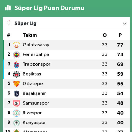
Süper Lig Puan Durumu
Süper Lig
#
Takım
O
P
1
Galatasaray
33
77
2
Fenerbahçe
33
73
3
Trabzonspor
33
69
4
Beşiktaş
33
59
5
Göztepe
33
55
6
Başakşehir
33
54
7
Samsunspor
33
48
8
Rizespor
33
40
9
Konyaspor
33
40