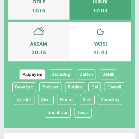
ÖĞLE
İKINDI
13:15
17:03
AKŞAM
YATSI
20:15
21:43
Acıpayam
Babadağ
Baklan
Bekilli
Beyağaç
Bozkurt
Buldan
Çal
Çameli
Çardak
Çivril
Honaz
Kale
Sarayköy
Serinhisar
Tavas