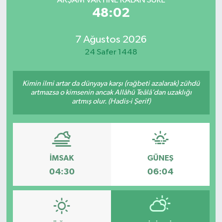
AKŞAM VAKTİNE KALAN SÜRE
48:02
7 Ağustos 2026
24 Safer 1448
Kimin ilmi artar da dünyaya karşı (rağbeti azalarak) zühdü
artmazsa o kimsenin ancak Allâhü Teâlâ’dan uzaklığı
artmış olur. (Hadis-i Şerif)
İMSAK
GÜNEŞ
04:30
06:04