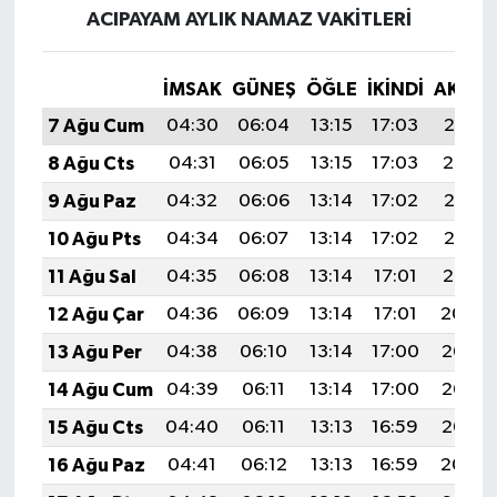
ACIPAYAM AYLIK NAMAZ VAKITLERI
İMSAK
GÜNEŞ
ÖĞLE
İKINDI
AKŞA
7 Ağu Cum
04:30
06:04
13:15
17:03
20:15
8 Ağu Cts
04:31
06:05
13:15
17:03
20:14
9 Ağu Paz
04:32
06:06
13:14
17:02
20:13
10 Ağu Pts
04:34
06:07
13:14
17:02
20:12
11 Ağu Sal
04:35
06:08
13:14
17:01
20:10
12 Ağu Çar
04:36
06:09
13:14
17:01
20:09
13 Ağu Per
04:38
06:10
13:14
17:00
20:08
14 Ağu Cum
04:39
06:11
13:14
17:00
20:07
15 Ağu Cts
04:40
06:11
13:13
16:59
20:05
16 Ağu Paz
04:41
06:12
13:13
16:59
20:04