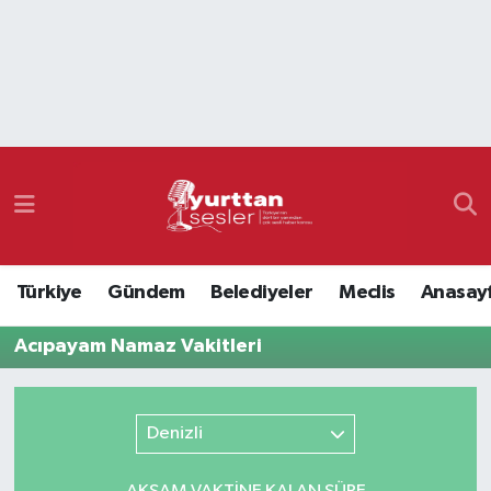
Nöbetçi Eczaneler
Hava Durumu
Namaz Vakitleri
Trafik Durumu
Türkiye
Gündem
Belediyeler
Meclis
Anasay
Süper Lig Puan Durumu ve Fikstür
Acıpayam Namaz Vakitleri
Tüm Manşetler
Son Dakika Haberleri
Denizli
Haber Arşivi