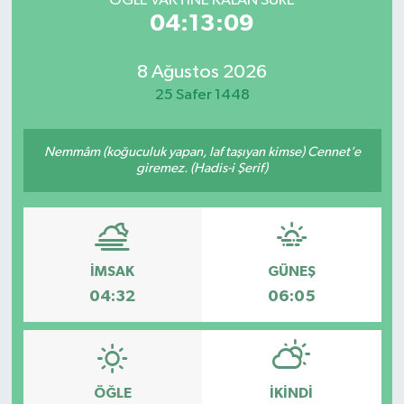
ÖĞLE VAKTİNE KALAN SÜRE
04:13:09
8 Ağustos 2026
25 Safer 1448
Nemmâm (koğuculuk yapan, laf taşıyan kimse) Cennet’e
giremez. (Hadis-i Şerif)
İMSAK
GÜNEŞ
04:32
06:05
ÖĞLE
İKINDI