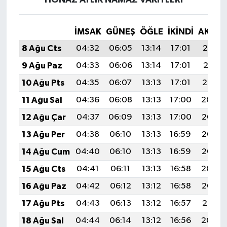
İMSAK
GÜNEŞ
ÖĞLE
İKINDI
AKŞA
8 Ağu Cts
04:32
06:05
13:14
17:01
20:12
9 Ağu Paz
04:33
06:06
13:14
17:01
20:11
10 Ağu Pts
04:35
06:07
13:13
17:01
20:10
11 Ağu Sal
04:36
06:08
13:13
17:00
20:09
12 Ağu Çar
04:37
06:09
13:13
17:00
20:08
13 Ağu Per
04:38
06:10
13:13
16:59
20:06
14 Ağu Cum
04:40
06:10
13:13
16:59
20:05
15 Ağu Cts
04:41
06:11
13:13
16:58
20:04
16 Ağu Paz
04:42
06:12
13:12
16:58
20:03
17 Ağu Pts
04:43
06:13
13:12
16:57
20:01
18 Ağu Sal
04:44
06:14
13:12
16:56
20:00