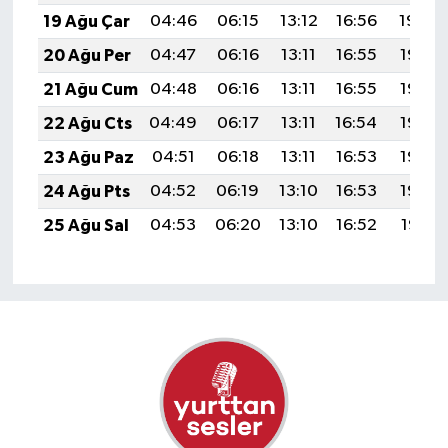
19 Ağu Çar
04:46
06:15
13:12
16:56
19:59
20 Ağu Per
04:47
06:16
13:11
16:55
19:57
21 Ağu Cum
04:48
06:16
13:11
16:55
19:56
22 Ağu Cts
04:49
06:17
13:11
16:54
19:55
23 Ağu Paz
04:51
06:18
13:11
16:53
19:53
24 Ağu Pts
04:52
06:19
13:10
16:53
19:52
25 Ağu Sal
04:53
06:20
13:10
16:52
19:51