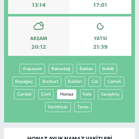
13:14
17:01
AKŞAM
YATSI
20:12
21:39
Acıpayam
Babadağ
Baklan
Bekilli
Beyağaç
Bozkurt
Buldan
Çal
Çameli
Çardak
Çivril
Honaz
Kale
Sarayköy
Serinhisar
Tavas
HONAZ AYLIK NAMAZ VAKITLERI