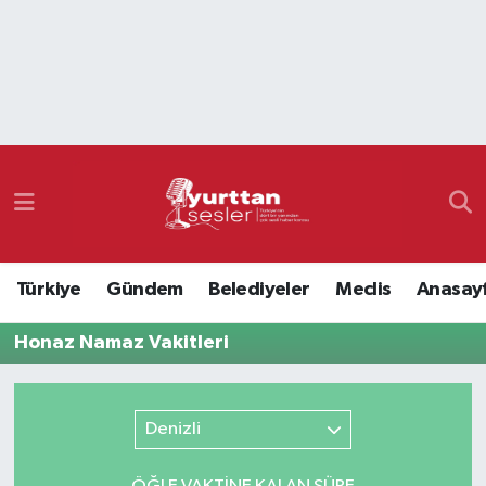
Nöbetçi Eczaneler
Hava Durumu
Namaz Vakitleri
Trafik Durumu
Türkiye
Gündem
Belediyeler
Meclis
Anasay
Süper Lig Puan Durumu ve Fikstür
Honaz Namaz Vakitleri
Tüm Manşetler
Son Dakika Haberleri
Denizli
Haber Arşivi