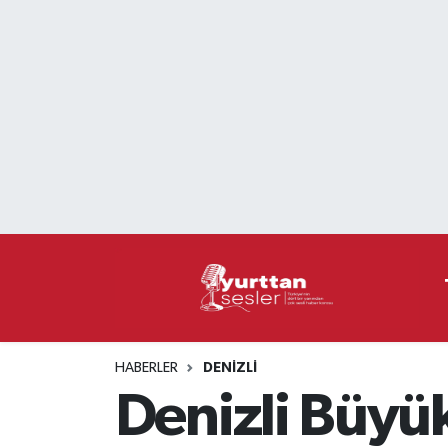
Nöbetçi Eczaneler
Hava Durumu
Namaz Vakitleri
Trafik Durumu
Süper Lig Puan Durumu ve Fikstür
Tüm Manşetler
HABERLER
DENIZLI
Son Dakika Haberleri
Denizli Büyü
Haber Arşivi