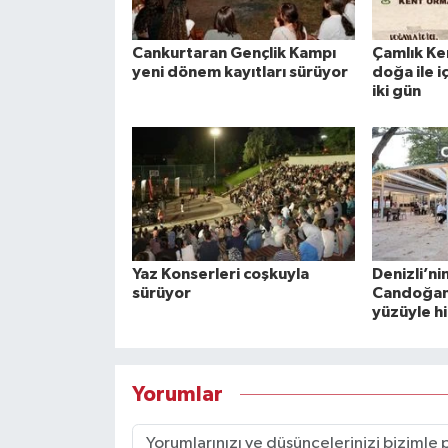
Cankurtaran Gençlik Kampı
Çamlık Ke
yeni dönem kayıtları sürüyor
doğa ile i
iki gün
Yaz Konserleri coşkuyla
Denizli’ni
sürüyor
Candoğan 
yüzüyle h
Yorumlar