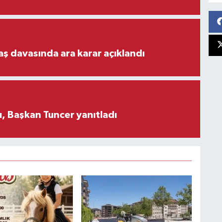
aş davasında ara karar açıklandı
, Başkan Tuncer yanıtladı