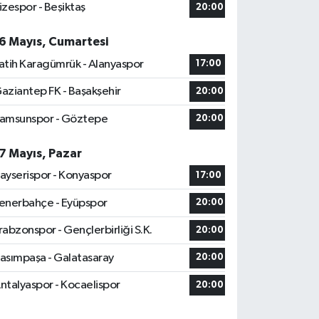
izespor - Beşiktaş
20:00
6 Mayıs, Cumartesi
atih Karagümrük - Alanyaspor
17:00
aziantep FK - Başakşehir
20:00
amsunspor - Göztepe
20:00
7 Mayıs, Pazar
ayserispor - Konyaspor
17:00
enerbahçe - Eyüpspor
20:00
rabzonspor - Gençlerbirliği S.K.
20:00
asımpaşa - Galatasaray
20:00
ntalyaspor - Kocaelispor
20:00