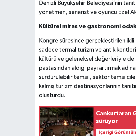
Denizli Büyükşehir Belediyesi’nin tanıt
yönetmen, senarist ve oyuncu Ezel Ak
Kültürel miras ve gastronomi odakl
Kongre süresince gerçekleştirilen ikil
sadece termal turizm ve antik kentler
kültürü ve geleneksel değerleriyle de
pastasından aldığı payı artırmak adına;
sürdürülebilir temsil, sektör temsilcileri
kalmış turizm destinasyonlarının tanı
oluşturdu.
Cankurtaran G
sürüyor
İçeriği Görüntül