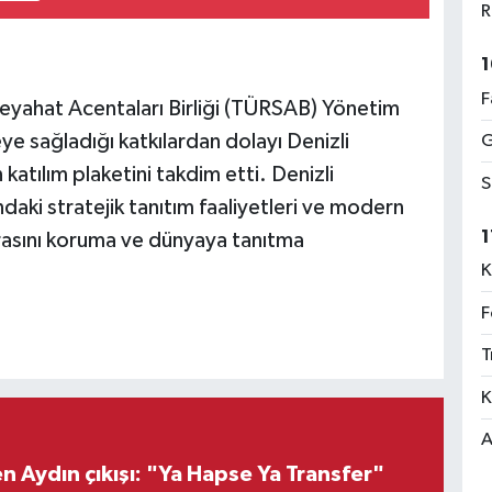
R
1
F
 Seyahat Acentaları Birliği (TÜRSAB) Yönetim
ye sağladığı katkılardan dolayı Denizli
G
katılım plaketini takdim etti. Denizli
S
daki stratejik tanıtım faaliyetleri ve modern
1
 mirasını koruma ve dünyaya tanıtma
K
F
T
K
A
 Aydın çıkışı: "Ya Hapse Ya Transfer"