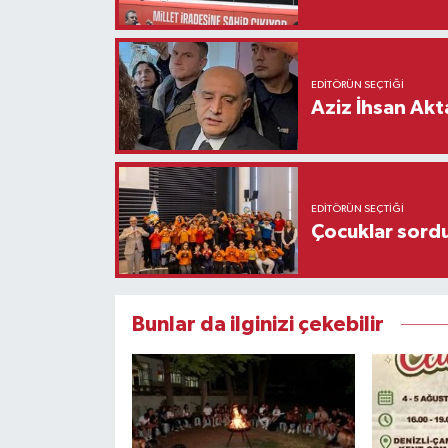
EDITÖRÜN SEÇTIĞI
Aziz İhsan Akt
EDITÖRÜN SEÇTIĞI
Çocuklar sordu
Bunlar da ilginizi çekebilir