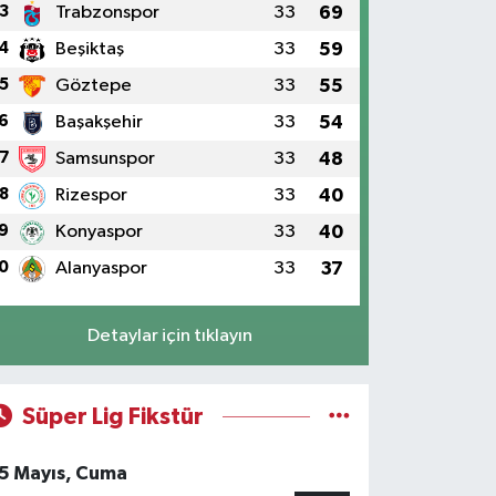
3
Trabzonspor
33
69
4
Beşiktaş
33
59
5
Göztepe
33
55
6
Başakşehir
33
54
7
Samsunspor
33
48
8
Rizespor
33
40
9
Konyaspor
33
40
0
Alanyaspor
33
37
Detaylar için tıklayın
Süper Lig Fikstür
5 Mayıs, Cuma