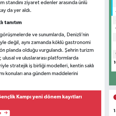
ım standını ziyaret edenler arasında ünlü
ay da yer aldı.
ı tanıtım
i görüşmelerde ve sunumlarda, Denizli’nin
iyle değil, aynı zamanda köklü gastronomi
 ön planda olduğu vurgulandı. Şehrin turizm
 ulusal ve uluslararası platformlarda
1
yle stratejik iş birliği modelleri, kentin saklı
tımı konuları ana gündem maddelerini
ençlik Kampı yeni dönem kayıtları
1
e