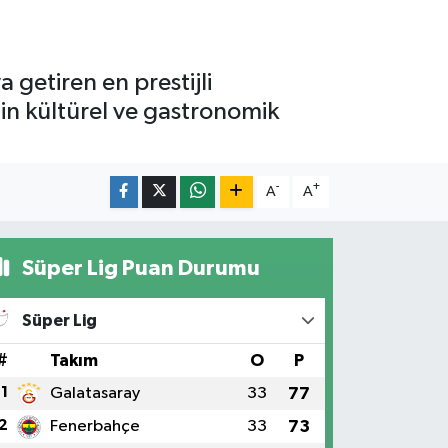
 getiren en prestijli
in kültürel ve gastronomik
-
+
A
A
Süper Lig Puan Durumu
Süper Lig
#
Takım
O
P
1
Galatasaray
33
77
2
Fenerbahçe
33
73