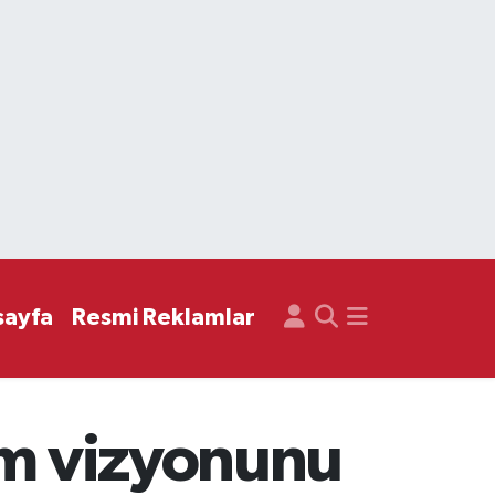
sayfa
Resmi Reklamlar
zm vizyonunu