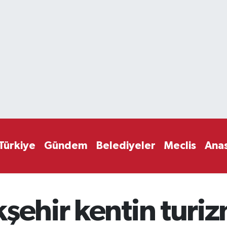
Türkiye
Gündem
Belediyeler
Meclis
Ana
kşehir kentin turi