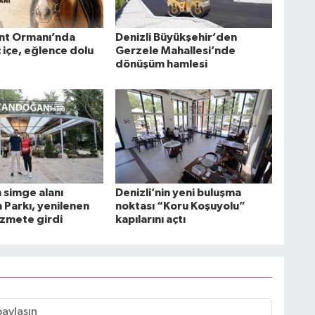
nt Ormanı’nda
Denizli Büyükşehir’den
ç içe, eğlence dolu
Gerzele Mahallesi’nde
dönüşüm hamlesi
n simge alanı
Denizli’nin yeni buluşma
Parkı, yenilenen
noktası “Koru Koşuyolu”
izmete girdi
kapılarını açtı