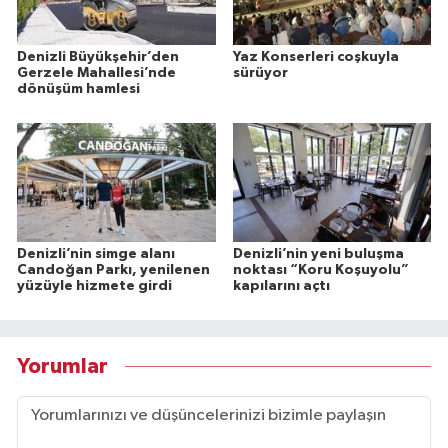
Denizli Büyükşehir’den
Yaz Konserleri coşkuyla
Gerzele Mahallesi’nde
sürüyor
dönüşüm hamlesi
Denizli’nin simge alanı
Denizli’nin yeni buluşma
Candoğan Parkı, yenilenen
noktası “Koru Koşuyolu”
yüzüyle hizmete girdi
kapılarını açtı
Yorumlar