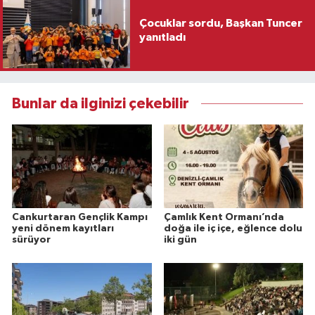
Çocuklar sordu, Başkan Tuncer
yanıtladı
Bunlar da ilginizi çekebilir
Cankurtaran Gençlik Kampı
Çamlık Kent Ormanı’nda
yeni dönem kayıtları
doğa ile iç içe, eğlence dolu
sürüyor
iki gün