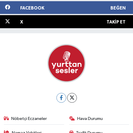
FACEBOOK
BEĞEN
X
TAKIP ET
Nöbetçi Eczaneler
Hava Durumu
Namaz Vakitleri
Trafik Durumu