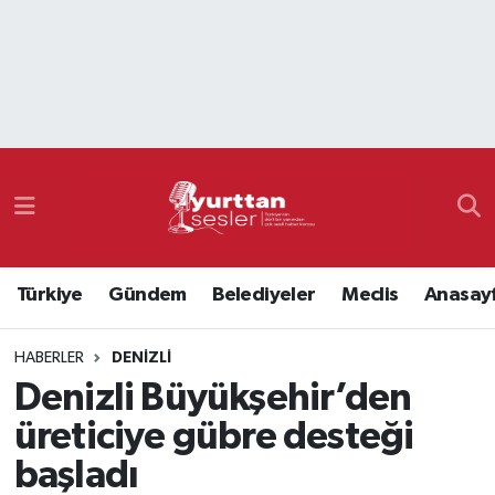
Nöbetçi Eczaneler
Hava Durumu
Namaz Vakitleri
Trafik Durumu
Türkiye
Gündem
Belediyeler
Meclis
Anasay
Süper Lig Puan Durumu ve Fikstür
HABERLER
DENIZLI
Tüm Manşetler
Denizli Büyükşehir’den
Son Dakika Haberleri
üreticiye gübre desteği
başladı
Haber Arşivi