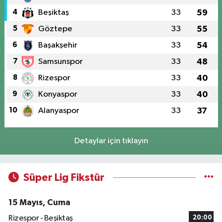
4
Beşiktaş
33
59
5
Göztepe
33
55
6
Başakşehir
33
54
7
Samsunspor
33
48
8
Rizespor
33
40
9
Konyaspor
33
40
10
Alanyaspor
33
37
Detaylar için tıklayın
Süper Lig Fikstür
15 Mayıs, Cuma
Rizespor - Beşiktaş
20:00