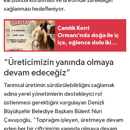
karşısında korunması ve üretimde sürekliliğin
sağlanması hedefleniyor.
Çamlık Kent
Ormanı’nda doğa ile iç
içe, eğlence dolu iki
gün
“Üreticimizin yanında olmaya
devam edeceğiz”
Tarımsal üretimin sürdürülebilirliğini sağlamak
adına yerel yönetimlerin destekleyici rol
üstlenmesi gerektiğini vurgulayan Denizli
Büyükşehir Belediye Başkanı Bülent Nuri
Çavuşoğlu, “Toprağını işleyen, üretmeye devam
eden her bir çiftçimizin yanında olmaya devam