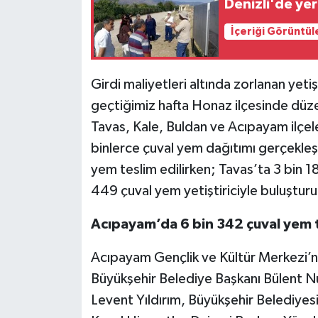
Denizli'de yer
İçeriği Görüntül
Girdi maliyetleri altında zorlanan yetiş
geçtiğimiz hafta Honaz ilçesinde düzen
Tavas, Kale, Buldan ve Acıpayam ilçele
binlerce çuval yem dağıtımı gerçekleşt
yem teslim edilirken; Tavas’ta 3 bin 1
449 çuval yem yetiştiriciyle buluşturu
Acıpayam’da 6 bin 342 çuval yem t
Acıpayam Gençlik ve Kültür Merkezi’n
Büyükşehir Belediye Başkanı Bülent N
Levent Yıldırım, Büyükşehir Belediyes