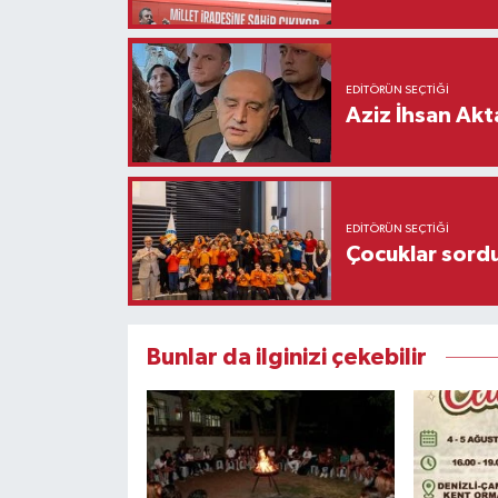
EDITÖRÜN SEÇTIĞI
Aziz İhsan Akt
EDITÖRÜN SEÇTIĞI
Çocuklar sordu
Bunlar da ilginizi çekebilir