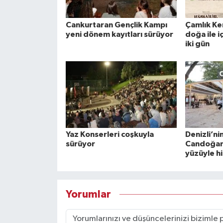
Cankurtaran Gençlik Kampı
Çamlık Ke
yeni dönem kayıtları sürüyor
doğa ile i
iki gün
Yaz Konserleri coşkuyla
Denizli’ni
sürüyor
Candoğan 
yüzüyle h
Yorumlar