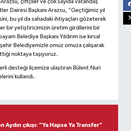
 Arazsu, çiftçiler ve çok sayıda vatandaş
ler Dairesi Başkanı Arazsu, “Geçtiğimiz yıl
ni, bu yıl da sahadaki ihtiyaçları gözeterek
ir yetiştiricimizin üretim girdilerini bir
ayam Belediye Başkanı Yıldırım ise kırsal
şehir Belediyemizle omuz omuza çalışarak
ettiği noktaya taşıyoruz.
rli desteği ilçemize ulaştıran Bülent Nuri
erini kullandı.
 Aydın çıkışı: "Ya Hapse Ya Transfer"