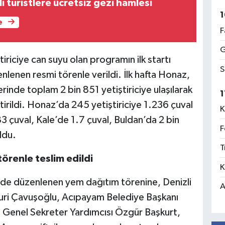
li turistlere ücretsiz gezi hamlesi
1
e
F
G
tiriciye can suyu olan programın ilk startı
S
lenen resmi törenle verildi. İlk hafta Honaz,
rinde toplam 2 bin 851 yetiştiriciye ulaşılarak
1
irildi. Honaz’da 245 yetiştiriciye 1.236 çuval
K
83 çuval, Kale’de 1.7 çuval, Buldan’da 2 bin
F
ldu.
T
örenle teslim edildi
K
de düzenlenen yem dağıtım törenine, Denizli
A
uri Çavuşoğlu, Acıpayam Belediye Başkanı
i Genel Sekreter Yardımcısı Özgür Başkurt,