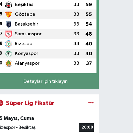
4
Beşiktaş
33
59
5
Göztepe
33
55
6
Başakşehir
33
54
7
Samsunspor
33
48
8
Rizespor
33
40
9
Konyaspor
33
40
0
Alanyaspor
33
37
Detaylar için tıklayın
Süper Lig Fikstür
5 Mayıs, Cuma
izespor - Beşiktaş
20:00