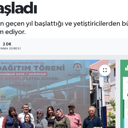
aşladı
n geçen yıl başlattığı ve yetiştiricilerden 
m ediyor.
2 DK
NMA SÜRESI