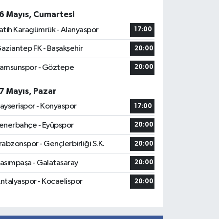
6 Mayıs, Cumartesi
atih Karagümrük - Alanyaspor
17:00
aziantep FK - Başakşehir
20:00
amsunspor - Göztepe
20:00
7 Mayıs, Pazar
ayserispor - Konyaspor
17:00
enerbahçe - Eyüpspor
20:00
rabzonspor - Gençlerbirliği S.K.
20:00
asımpaşa - Galatasaray
20:00
ntalyaspor - Kocaelispor
20:00