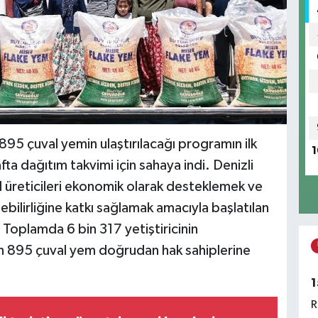
895 çuval yemin ulaştırılacağı programın ilk
1
afta dağıtım takvimi için sahaya indi. Denizli
l üreticileri ekonomik olarak desteklemek ve
bilirliğine katkı sağlamak amacıyla başlatılan
oplamda 6 bin 317 yetiştiricinin
n 895 çuval yem doğrudan hak sahiplerine
1
R