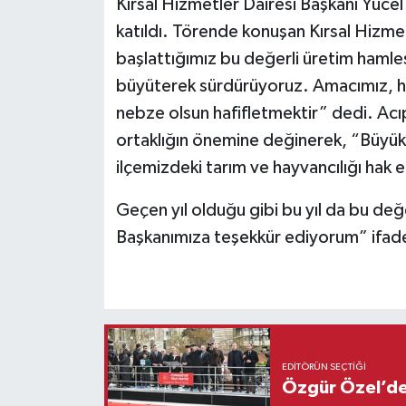
Kırsal Hizmetler Dairesi Başkanı Yücel
katıldı. Törende konuşan Kırsal Hizmet
başlattığımız bu değerli üretim hamlesi
büyüterek sürdürüyoruz. Amacımız, her b
nebze olsun hafifletmektir” dedi. Acıp
ortaklığın önemine değinerek, “Büyük
ilçemizdeki tarım ve hayvancılığı hak 
Geçen yıl olduğu gibi bu yıl da bu değe
Başkanımıza teşekkür ediyorum” ifadel
EDITÖRÜN SEÇTIĞI
Özgür Özel’den