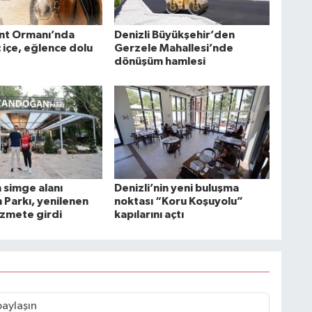
nt Ormanı’nda
Denizli Büyükşehir’den
ç içe, eğlence dolu
Gerzele Mahallesi’nde
dönüşüm hamlesi
n simge alanı
Denizli’nin yeni buluşma
Parkı, yenilenen
noktası “Koru Koşuyolu”
izmete girdi
kapılarını açtı