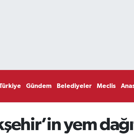
Türkiye
Gündem
Belediyeler
Meclis
Ana
kşehir’in yem dağ