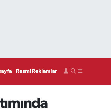
sayfa
Resmi Reklamlar
ıtımında