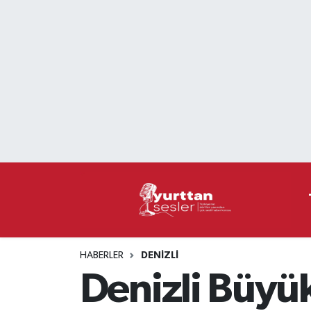
Nöbetçi Eczaneler
Hava Durumu
Namaz Vakitleri
Trafik Durumu
Süper Lig Puan Durumu ve Fikstür
Tüm Manşetler
HABERLER
DENIZLI
Son Dakika Haberleri
Denizli Büyü
Haber Arşivi