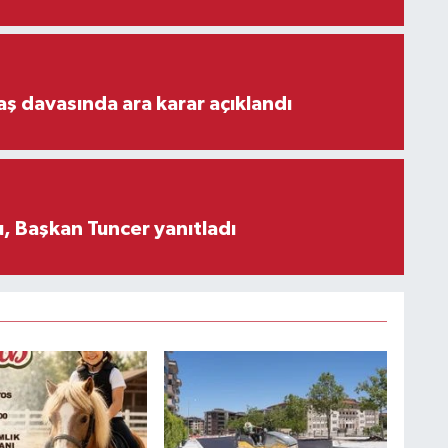
aş davasında ara karar açıklandı
, Başkan Tuncer yanıtladı