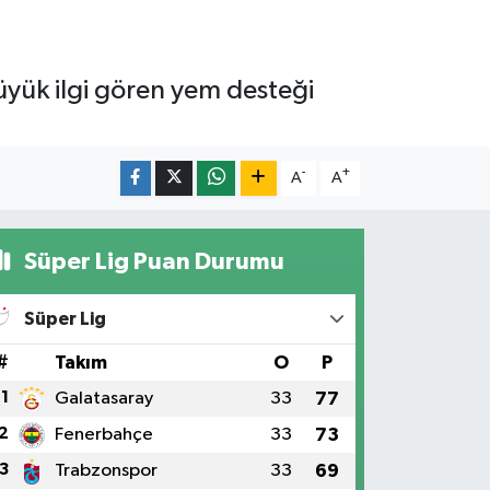
büyük ilgi gören yem desteği
-
+
A
A
Süper Lig Puan Durumu
Süper Lig
#
Takım
O
P
1
Galatasaray
33
77
2
Fenerbahçe
33
73
3
Trabzonspor
33
69