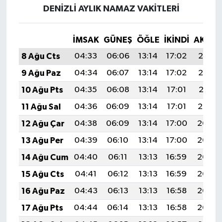
DENIZLI AYLIK NAMAZ VAKITLERI
İMSAK
GÜNEŞ
ÖĞLE
İKINDI
AKŞA
8 Ağu Cts
04:33
06:06
13:14
17:02
20:13
9 Ağu Paz
04:34
06:07
13:14
17:02
20:12
10 Ağu Pts
04:35
06:08
13:14
17:01
20:11
11 Ağu Sal
04:36
06:09
13:14
17:01
20:10
12 Ağu Çar
04:38
06:09
13:14
17:00
20:08
13 Ağu Per
04:39
06:10
13:14
17:00
20:07
14 Ağu Cum
04:40
06:11
13:13
16:59
20:06
15 Ağu Cts
04:41
06:12
13:13
16:59
20:05
16 Ağu Paz
04:43
06:13
13:13
16:58
20:03
17 Ağu Pts
04:44
06:14
13:13
16:58
20:02