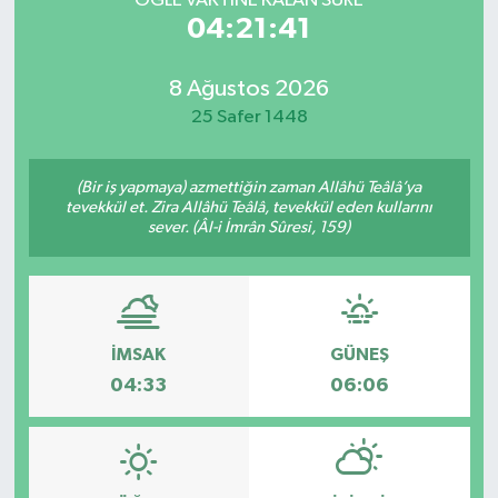
ÖĞLE VAKTİNE KALAN SÜRE
04:21:41
8 Ağustos 2026
25 Safer 1448
(Bir iş yapmaya) azmettiğin zaman Allâhü Teâlâ’ya
tevekkül et. Zira Allâhü Teâlâ, tevekkül eden kullarını
sever. (Âl-i İmrân Sûresi, 159)
İMSAK
GÜNEŞ
04:33
06:06