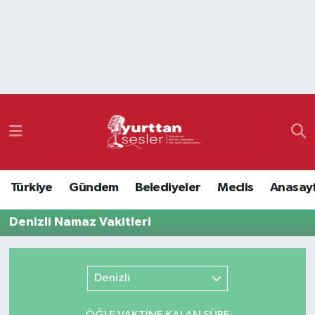
Nöbetçi Eczaneler
Hava Durumu
Namaz Vakitleri
Trafik Durumu
Türkiye
Gündem
Belediyeler
Meclis
Anasay
Süper Lig Puan Durumu ve Fikstür
Denizli Namaz Vakitleri
Tüm Manşetler
Son Dakika Haberleri
Denizli
Haber Arşivi