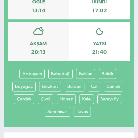
ÖĞLE
İKINDI
13:14
17:02
AKŞAM
YATSI
20:13
21:40
Acıpayam
Babadağ
Baklan
Bekilli
Beyağaç
Bozkurt
Buldan
Çal
Çameli
Çardak
Çivril
Honaz
Kale
Sarayköy
Serinhisar
Tavas