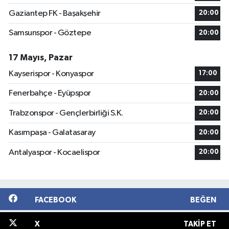
Gaziantep FK - Başakşehir
20:00
Samsunspor - Göztepe
20:00
17 Mayıs, Pazar
Kayserispor - Konyaspor
17:00
Fenerbahçe - Eyüpspor
20:00
Trabzonspor - Gençlerbirliği S.K.
20:00
Kasımpaşa - Galatasaray
20:00
Antalyaspor - Kocaelispor
20:00
FACEBOOK
BEĞEN
X
TAKIP ET