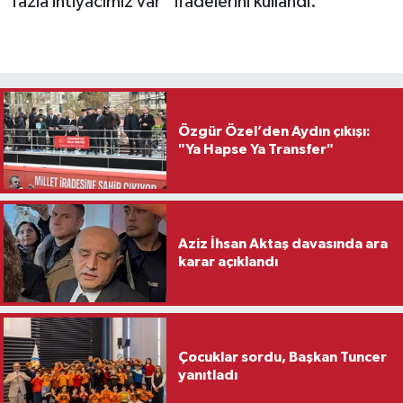
fazla ihtiyacımız var” ifadelerini kullandı.
Özgür Özel’den Aydın çıkışı:
"Ya Hapse Ya Transfer"
Aziz İhsan Aktaş davasında ara
karar açıklandı
Çocuklar sordu, Başkan Tuncer
yanıtladı