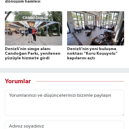
dönüşüm hamlesi
Denizli’nin simge alanı
Denizli’nin yeni buluşma
Candoğan Parkı, yenilenen
noktası “Koru Koşuyolu”
yüzüyle hizmete girdi
kapılarını açtı
Yorumlar