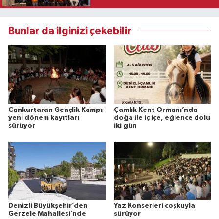
Bunlar da ilginizi çekebilir
Cankurtaran Gençlik Kampı
Çamlık Kent Ormanı’nda
yeni dönem kayıtları
doğa ile iç içe, eğlence dolu
sürüyor
iki gün
Denizli Büyükşehir’den
Yaz Konserleri coşkuyla
Gerzele Mahallesi’nde
sürüyor