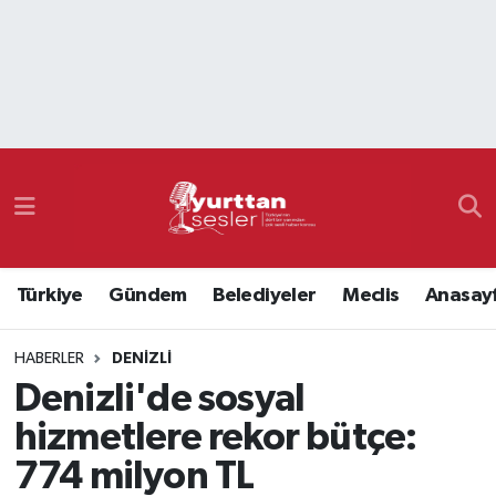
Nöbetçi Eczaneler
Hava Durumu
Namaz Vakitleri
Trafik Durumu
Türkiye
Gündem
Belediyeler
Meclis
Anasay
Süper Lig Puan Durumu ve Fikstür
HABERLER
DENIZLI
Tüm Manşetler
Denizli'de sosyal
Son Dakika Haberleri
hizmetlere rekor bütçe:
774 milyon TL
Haber Arşivi