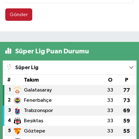
Gönder
Süper Lig Puan Durumu
Süper Lig
#
Takım
O
P
1
Galatasaray
33
77
2
Fenerbahçe
33
73
3
Trabzonspor
33
69
4
Beşiktaş
33
59
5
Göztepe
33
55