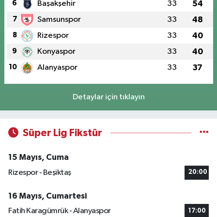
6
Başakşehir
33
54
7
Samsunspor
33
48
8
Rizespor
33
40
9
Konyaspor
33
40
10
Alanyaspor
33
37
Detaylar için tıklayın
Süper Lig Fikstür
15 Mayıs, Cuma
Rizespor - Beşiktaş
20:00
16 Mayıs, Cumartesi
Fatih Karagümrük - Alanyaspor
17:00