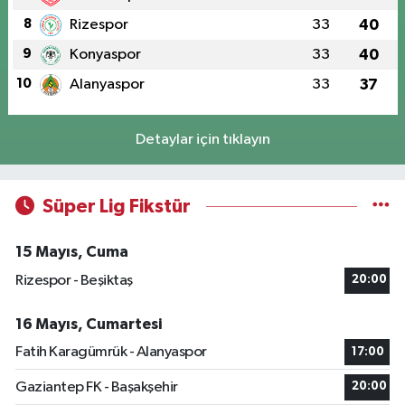
8
Rizespor
33
40
9
Konyaspor
33
40
10
Alanyaspor
33
37
Detaylar için tıklayın
Süper Lig Fikstür
15 Mayıs, Cuma
Rizespor - Beşiktaş
20:00
16 Mayıs, Cumartesi
Fatih Karagümrük - Alanyaspor
17:00
Gaziantep FK - Başakşehir
20:00