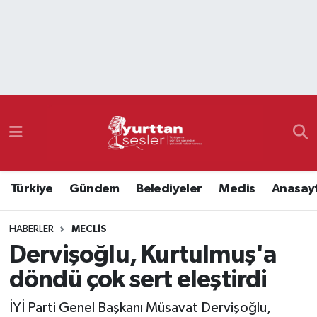
Nöbetçi Eczaneler
Hava Durumu
Namaz Vakitleri
Trafik Durumu
Türkiye
Gündem
Belediyeler
Meclis
Anasay
Süper Lig Puan Durumu ve Fikstür
HABERLER
MECLIS
Tüm Manşetler
Dervişoğlu, Kurtulmuş'a
Son Dakika Haberleri
döndü çok sert eleştirdi
Haber Arşivi
İYİ Parti Genel Başkanı Müsavat Dervişoğlu,