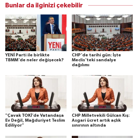
Bunlar da ilginizi çekebilir
YENİ Parti ile birlikte
CHP'de tarihi gün: İşte
TBMM'de neler değişecek?
Meclis'teki sandalye
dağılımı
"Çavak TOKİ’de Vatandaşa
CHP Milletvekili Gülcan Kış:
Ev Değil, Mağduriyet Teslim
Asgari ücret artık açlık
Ediliyor"
sınırının altında