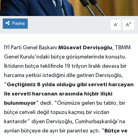
Paylaş
-
+
A
A
İYİ Parti Genel Başkanı
Müsavat Dervişoğlu
, TBMM
Genel Kurulu'ndaki bütçe görüşmelerinde konuştu.
İktidarın bütçe teklifinde 19 trilyon liralık devasa bir
harcama yetkisi istediğini dile getiren Dervişoğlu,
"
Geçtiğimiz 8 yılda olduğu gibi serveti harcayan
ile serveti harcanan arasında hiçbir ilişki
bulunmuyor
" dedi. "Önümüze gelen bu tablo; bir
bütçe cetveli değil topuzu kaçmış bir vicdan
kantarıdır” diyen Dervişoğlu, Cumhurbaşkanlığı'na
ayrılan bütçeye de ayrı bir parantez açtı. "
Bütçe ve