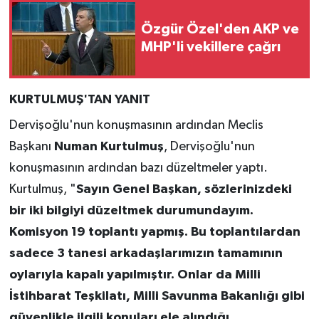
Özgür Özel'den AKP ve
MHP'li vekillere çağrı
KURTULMUŞ'TAN YANIT
Dervişoğlu'nun konuşmasının ardından Meclis
Başkanı
Numan Kurtulmuş
, Dervişoğlu'nun
konuşmasının ardından bazı düzeltmeler yaptı.
Kurtulmuş, "
Sayın Genel Başkan, sözlerinizdeki
bir iki bilgiyi düzeltmek durumundayım.
Komisyon 19 toplantı yapmış. Bu toplantılardan
sadece 3 tanesi arkadaşlarımızın tamamının
oylarıyla kapalı yapılmıştır. Onlar da Milli
İstihbarat Teşkilatı, Milli Savunma Bakanlığı gibi
güvenlikle ilgili konuları ele alındığı