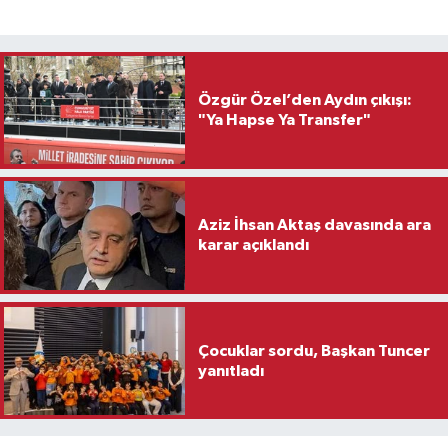
Özgür Özel’den Aydın çıkışı:
"Ya Hapse Ya Transfer"
Aziz İhsan Aktaş davasında ara
karar açıklandı
Çocuklar sordu, Başkan Tuncer
yanıtladı