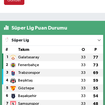
Gönder
Süper Lig Puan Durumu
Süper Lig
#
Takım
O
P
1
Galatasaray
33
77
2
Fenerbahçe
33
73
3
Trabzonspor
33
69
4
Beşiktaş
33
59
5
Göztepe
33
55
6
Başakşehir
33
54
7
Samsunspor
33
48