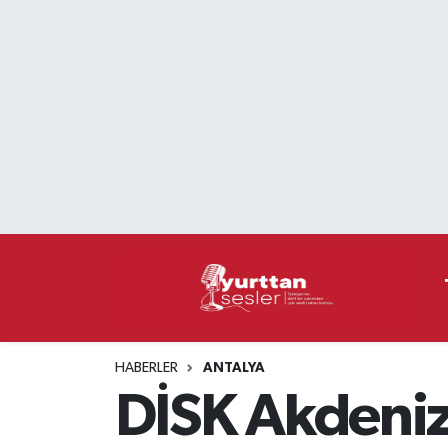
Nöbetçi Eczaneler
Hava Durumu
Namaz Vakitleri
Trafik Durumu
Süper Lig Puan Durumu ve Fikstür
Tüm Manşetler
HABERLER
ANTALYA
Son Dakika Haberleri
DİSK Akdeniz
Haber Arşivi