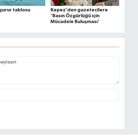
gurur tablosu
Kepez’den gazetecilere
‘Basın Özgürlüğü için
Mücadele Buluşması’