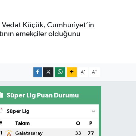
nı Vedat Küçük, Cumhuriyet’in
atının emekçiler olduğunu
-
+
A
A
Süper Lig Puan Durumu
Süper Lig
#
Takım
O
P
1
Galatasaray
33
77