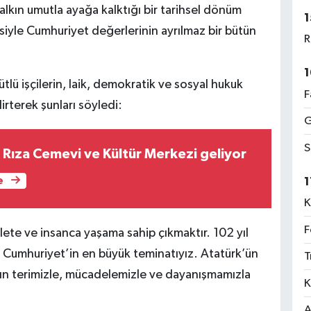
alkın umutla ayağa kalktığı bir tarihsel dönüm
1
yle Cumhuriyet değerlerinin ayrılmaz bir bütün
R
1
tlü işçilerin, laik, demokratik ve sosyal hukuk
F
irterek şunları söyledi:
G
S
Rıza Cemevi ve Kültür Merkezi geliyor
1
e
K
F
te ve insanca yaşama sahip çıkmaktır. 102 yıl
 Cumhuriyet’in en büyük teminatıyız. Atatürk’ün
T
lın terimizle, mücadelemizle ve dayanışmamızla
K
A