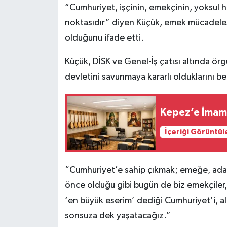
“Cumhuriyet, işçinin, emekçinin, yoksul h
noktasıdır” diyen Küçük, emek mücadelesi
olduğunu ifade etti.
Küçük, DİSK ve Genel-İş çatısı altında örgü
devletini savunmaya kararlı olduklarını bel
Kepez’e İmam 
İçeriği Görüntül
“Cumhuriyet’e sahip çıkmak; emeğe, adale
önce olduğu gibi bugün de biz emekçiler,
‘en büyük eserim’ dediği Cumhuriyet’i, a
sonsuza dek yaşatacağız.”