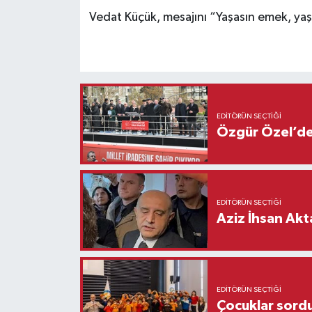
Vedat Küçük, mesajını “Yaşasın emek, yaş
EDITÖRÜN SEÇTIĞI
Özgür Özel’den
EDITÖRÜN SEÇTIĞI
Aziz İhsan Akt
EDITÖRÜN SEÇTIĞI
Çocuklar sordu