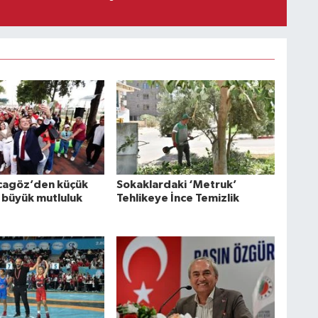
cagöz’den küçük
Sokaklardaki ‘Metruk’
 büyük mutluluk
Tehlikeye İnce Temizlik