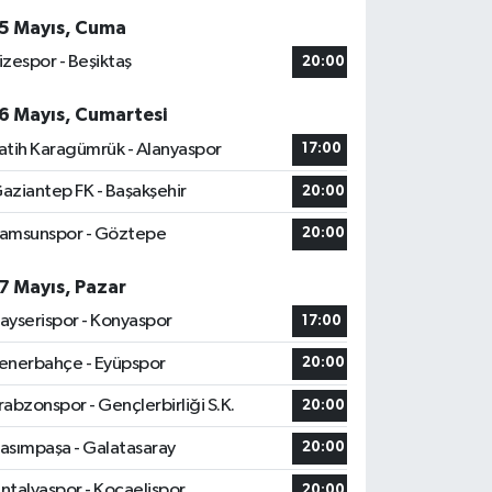
5 Mayıs, Cuma
izespor - Beşiktaş
20:00
6 Mayıs, Cumartesi
atih Karagümrük - Alanyaspor
17:00
aziantep FK - Başakşehir
20:00
amsunspor - Göztepe
20:00
7 Mayıs, Pazar
ayserispor - Konyaspor
17:00
enerbahçe - Eyüpspor
20:00
rabzonspor - Gençlerbirliği S.K.
20:00
asımpaşa - Galatasaray
20:00
ntalyaspor - Kocaelispor
20:00