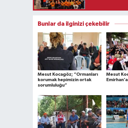
Bunlar da ilginizi çekebilir
Mesut Kocagöz; “Ormanları
Mesut Ko
korumak hepimizin ortak
Emirhan’a
sorumluluğu”