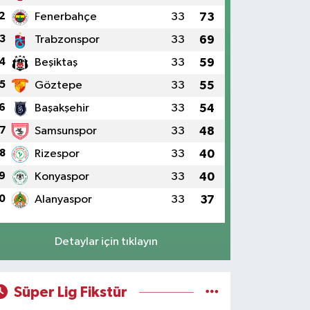
2
Fenerbahçe
33
73
3
Trabzonspor
33
69
4
Beşiktaş
33
59
5
Göztepe
33
55
6
Başakşehir
33
54
7
Samsunspor
33
48
8
Rizespor
33
40
9
Konyaspor
33
40
0
Alanyaspor
33
37
Detaylar için tıklayın
Süper Lig Fikstür