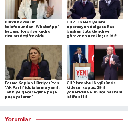
Burcu Köksal'ın
CHP'li belediyelere
telefonundan 'WhatsApp'
operasyon dalgası: Kaç
kazası: Torpil ve kadro
başkan tutuklandı ve
ricaları deşifre oldu
görevden uzaklaştırıldı?
Fatma Kaplan Hürriyet'ten
CHP İstanbul örgütünde
'AK Parti' iddialarına yanıt:
kitlesel kopuş: 39 il
'AKP'ye geçeceğime paşa
yöneticisi ve 36 ilçe başkanı
paşa yatarım'
istifa etti!
Yorumlar