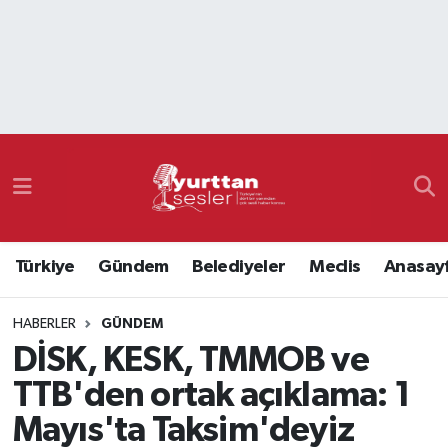
Nöbetçi Eczaneler
Hava Durumu
Namaz Vakitleri
Trafik Durumu
Türkiye
Gündem
Belediyeler
Meclis
Anasay
Süper Lig Puan Durumu ve Fikstür
HABERLER
GÜNDEM
Tüm Manşetler
DİSK, KESK, TMMOB ve
Son Dakika Haberleri
TTB'den ortak açıklama: 1
Mayıs'ta Taksim'deyiz
Haber Arşivi