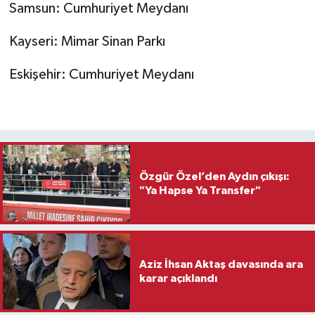
Samsun: Cumhuriyet Meydanı
Kayseri: Mimar Sinan Parkı
Eskişehir: Cumhuriyet Meydanı
Özgür Özel’den Aydın çıkışı:
"Ya Hapse Ya Transfer"
Aziz İhsan Aktaş davasında ara
karar açıklandı