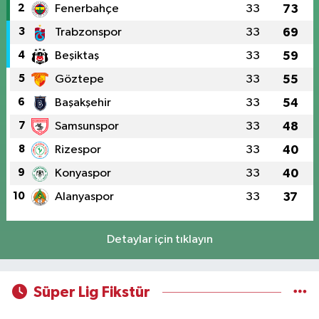
2
Fenerbahçe
33
73
3
Trabzonspor
33
69
4
Beşiktaş
33
59
5
Göztepe
33
55
6
Başakşehir
33
54
7
Samsunspor
33
48
8
Rizespor
33
40
9
Konyaspor
33
40
10
Alanyaspor
33
37
Detaylar için tıklayın
Süper Lig Fikstür