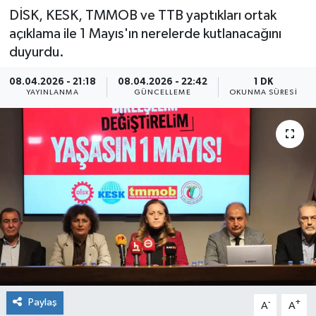
DİSK, KESK, TMMOB ve TTB yaptıkları ortak
açıklama ile 1 Mayıs'ın nerelerde kutlanacağını
duyurdu.
08.04.2026 - 21:18
08.04.2026 - 22:42
1 DK
YAYINLANMA
GÜNCELLEME
OKUNMA SÜRESI
Paylaş
-
+
A
A