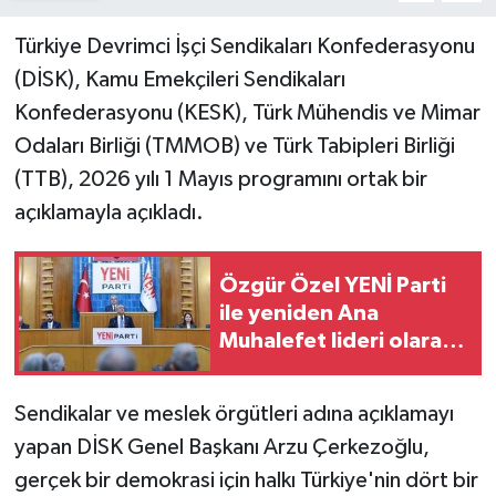
Türkiye Devrimci İşçi Sendikaları Konfederasyonu
(DİSK), Kamu Emekçileri Sendikaları
Konfederasyonu (KESK), Türk Mühendis ve Mimar
Odaları Birliği (TMMOB) ve Türk Tabipleri Birliği
(TTB), 2026 yılı 1 Mayıs programını ortak bir
açıklamayla açıkladı.
Özgür Özel YENİ Parti
ile yeniden Ana
Muhalefet lideri olarak
Meclis'te: Heyecanlıyız,
sorumluluk ağır
Sendikalar ve meslek örgütleri adına açıklamayı
yapan DİSK Genel Başkanı Arzu Çerkezoğlu,
gerçek bir demokrasi için halkı Türkiye'nin dört bir