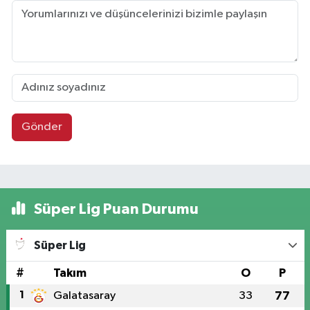
Gönder
Süper Lig Puan Durumu
Süper Lig
#
Takım
O
P
1
Galatasaray
33
77