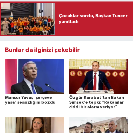
Çocuklar sordu, Başkan Tuncer
yanıtladı
Bunlar da ilginizi çekebilir
Mansur Yavaş 'çerçeve
Özgür Karabat'tan Bakan
yasa' sessizliğini bozdu
Şimşek'e tepki: "Rakamlar
ciddi bir alarm veriyor"