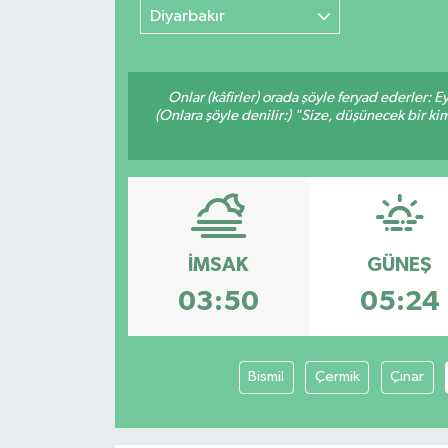
Diyarbakır
Onlar (kâfirler) orada şöyle feryad ederler: 
(Onlara şöyle denilir:) "Size, düşünecek bir
İMSAK
GÜNEŞ
03:50
05:24
Bismil
Çermik
Çınar