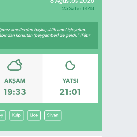
8 Ağustos 2026
25 Safer 1448
ığımız amellerden başka; sâlih amel işleyelim.
bından korkutan (peygamber) de geldi." (Fâtır
AKŞAM
YATSI
19:33
21:01
öy
Kulp
Lice
Silvan