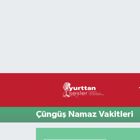
Nöbetçi Eczaneler
Hava Durumu
Namaz Vakitleri
Trafik Durumu
Süper Lig Puan Durumu ve Fikstür
Tüm Manşetler
Çüngüş Namaz Vakitleri
Son Dakika Haberleri
Haber Arşivi