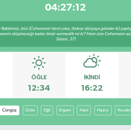
04:27:12
Ey Rabbimiz, bizi (Cehennem’den) çıkar, (tekrar dünyaya gönder ki) yapt
 kimsenin düşüneceği kadar ömür vermedik mi ki? Hem size Cehennem azâ
Sûresi, 37)
ÖĞLE
İKINDI
12:34
16:22
Çüngüş
Dicle
Eğil
Ergani
Hani
Hazro
Kocak