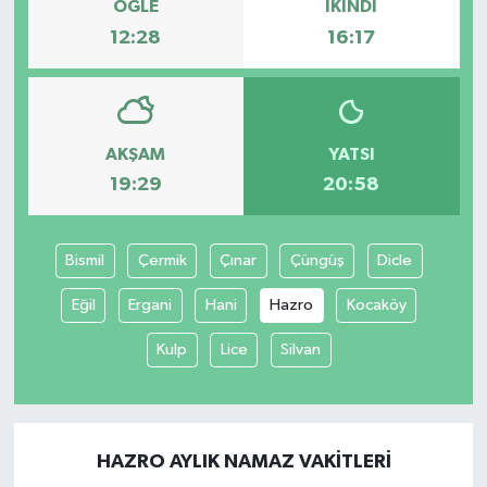
ÖĞLE
İKINDI
12:28
16:17
AKŞAM
YATSI
19:29
20:58
Bismil
Çermik
Çınar
Çüngüş
Dicle
Eğil
Ergani
Hani
Hazro
Kocaköy
Kulp
Lice
Silvan
HAZRO AYLIK NAMAZ VAKITLERI