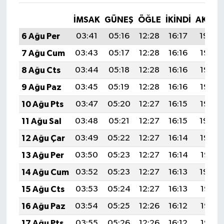
İMSAK
GÜNEŞ
ÖĞLE
İKINDI
AKŞA
6 Ağu Per
03:41
05:16
12:28
16:17
19:29
7 Ağu Cum
03:43
05:17
12:28
16:16
19:28
8 Ağu Cts
03:44
05:18
12:28
16:16
19:27
9 Ağu Paz
03:45
05:19
12:28
16:16
19:26
10 Ağu Pts
03:47
05:20
12:27
16:15
19:25
11 Ağu Sal
03:48
05:21
12:27
16:15
19:24
12 Ağu Çar
03:49
05:22
12:27
16:14
19:22
13 Ağu Per
03:50
05:23
12:27
16:14
19:21
14 Ağu Cum
03:52
05:23
12:27
16:13
19:20
15 Ağu Cts
03:53
05:24
12:27
16:13
19:19
16 Ağu Paz
03:54
05:25
12:26
16:12
19:17
17 Ağu Pts
03:55
05:26
12:26
16:12
19:16