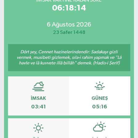
İMSAK VAKTİNE KALAN SÜRE
06:18:14
6 Ağustos 2026
23 Safer 1448
Dört şey, Cennet hazinelerindendir: Sadakayı gizli
vermek, musibeti gizlemek, sıla-i rahim yapmak ve "Lâ
havle ve lâ kuvvete illâ billâh" demek. (Hadis-i Şerif)
İMSAK
GÜNEŞ
03:41
05:16