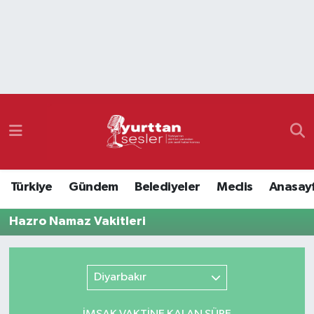
Nöbetçi Eczaneler
Hava Durumu
Namaz Vakitleri
Trafik Durumu
Türkiye
Gündem
Belediyeler
Meclis
Anasay
Süper Lig Puan Durumu ve Fikstür
Hazro Namaz Vakitleri
Tüm Manşetler
Son Dakika Haberleri
Diyarbakır
Haber Arşivi