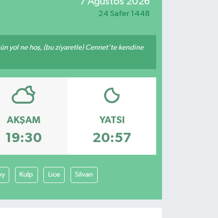
7 Ağustos 2026
24 Safer 1448
ğün yol ne hoş, (bu ziyaretle) Cennet’te kendine
AKŞAM
YATSI
19:30
20:57
öy
Kulp
Lice
Silvan