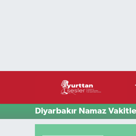
Nöbetçi Eczaneler
Hava Durumu
Namaz Vakitleri
Trafik Durumu
Süper Lig Puan Durumu ve Fikstür
Tüm Manşetler
Diyarbakır Namaz Vakitle
Son Dakika Haberleri
Haber Arşivi