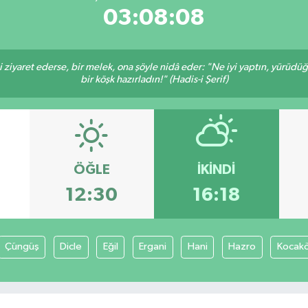
03:08:08
ni ziyaret ederse, bir melek, ona şöyle nidâ eder: "Ne iyi yaptın, yürüdü
bir köşk hazırladın!" (Hadis-i Şerif)
ÖĞLE
İKINDI
12:30
16:18
Çüngüş
Dicle
Eğil
Ergani
Hani
Hazro
Kocak