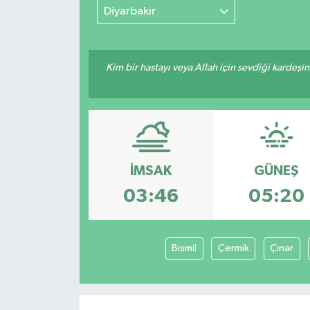
Diyarbakır
Kim bir hastayı veya Allah için sevdiği kardeşi
İMSAK
GÜNEŞ
03:46
05:20
Bismil
Çermik
Çınar