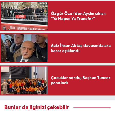
Özgür Özel’den Aydın çıkışı:
"Ya Hapse Ya Transfer"
Aziz İhsan Aktaş davasında ara
karar açıklandı
Çocuklar sordu, Başkan Tuncer
yanıtladı
Bunlar da ilginizi çekebilir