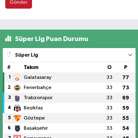
Gönder
Süper Lig Puan Durumu
Süper Lig
#
Takım
O
P
1
Galatasaray
33
77
2
Fenerbahçe
33
73
3
Trabzonspor
33
69
4
Beşiktaş
33
59
5
Göztepe
33
55
6
Başakşehir
33
54