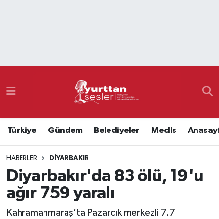
Nöbetçi Eczaneler
Hava Durumu
Namaz Vakitleri
Trafik Durumu
Türkiye
Gündem
Belediyeler
Meclis
Anasay
Süper Lig Puan Durumu ve Fikstür
HABERLER
DIYARBAKIR
Tüm Manşetler
Diyarbakır'da 83 ölü, 19'u
Son Dakika Haberleri
ağır 759 yaralı
Haber Arşivi
Kahramanmaraş’ta Pazarcık merkezli 7.7