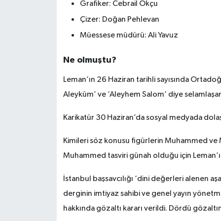
Grafiker: Cebrail Okçu
Çizer: Doğan Pehlevan
Müessese müdürü: Ali Yavuz
Ne olmuştu?
Leman’ın 26 Haziran tarihli sayısında Ortad
Aleyküm’ ve ‘Aleyhem Salom’ diye selamlaşan M
Karikatür 30 Haziran’da sosyal medyada dol
Kimileri söz konusu figürlerin Muhammed v
Muhammed tasviri günah olduğu için Leman’ı 
İstanbul başsavcılığı ‘dini değerleri alenen a
derginin imtiyaz sahibi ve genel yayın yönetm
hakkında gözaltı kararı verildi. Dördü gözaltın