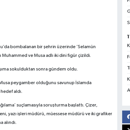
F
G
S
1
K
oğu’da bombalanan bir şehrin üzerinde ‘Selamün
uhammed ve Musa adlı iki dini figür çizildi.
F
T
aşıma sokulduktan sonra gündem oldu.
K
e Musa peygamber olduğunu savunup İslamda
A
hedef aldı.
şağılama’ suçlamasıyla soruşturma başlattı. Çizer,
eni, yazı işleri müdürü, müessese müdürü ve iki grafiker
a alındı.