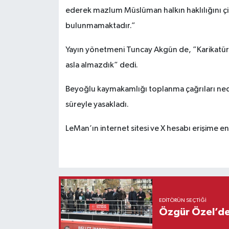
ederek mazlum Müslüman halkın haklılığını çi
bulunmamaktadır.”
Yayın yönetmeni Tuncay Akgün de, ”Karikatür
asla almazdık” dedi.
Beyoğlu kaymakamlığı toplanma çağrıları neden
süreyle yasakladı.
LeMan’ın internet sitesi ve X hesabı erişime e
EDITÖRÜN SEÇTIĞI
Özgür Özel’den