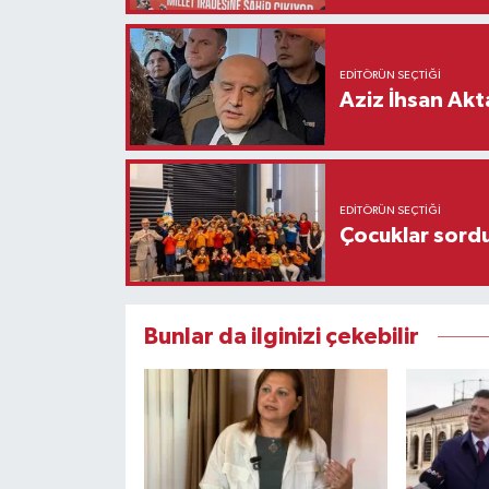
EDITÖRÜN SEÇTIĞI
Aziz İhsan Akt
EDITÖRÜN SEÇTIĞI
Çocuklar sordu
Bunlar da ilginizi çekebilir