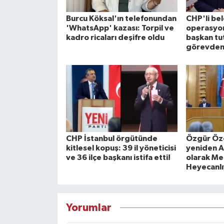
Burcu Köksal'ın telefonundan
CHP'li be
'WhatsApp' kazası: Torpil ve
operasyon
kadro ricaları deşifre oldu
başkan tu
görevden 
CHP İstanbul örgütünde
Özgür Özel
kitlesel kopuş: 39 il yöneticisi
yeniden A
ve 36 ilçe başkanı istifa etti!
olarak Mec
Heyecanlı
Yorumlar