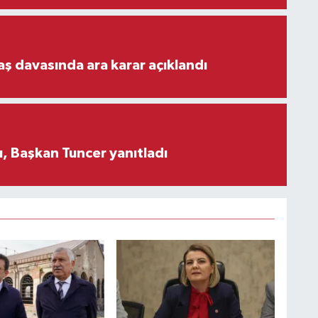
aş davasında ara karar açıklandı
, Başkan Tuncer yanıtladı