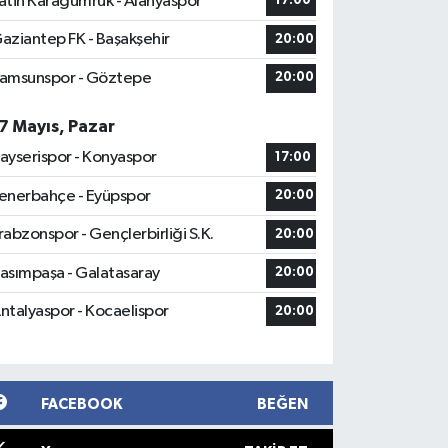
atih Karagümrük - Alanyaspor
17:00
aziantep FK - Başakşehir
20:00
amsunspor - Göztepe
20:00
7 Mayıs, Pazar
ayserispor - Konyaspor
17:00
enerbahçe - Eyüpspor
20:00
rabzonspor - Gençlerbirliği S.K.
20:00
asımpaşa - Galatasaray
20:00
ntalyaspor - Kocaelispor
20:00
FACEBOOK
BEĞEN