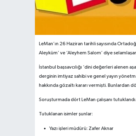
LeMan’ın 26 Haziran tarihli sayısında Ortad
Aleyküm’ ve ‘Aleyhem Salom’ diye selamlaşan 
İstanbul başsavcılığı ‘dini değerleri alenen a
derginin imtiyaz sahibi ve genel yayın yönetm
hakkında gözaltı kararı vermişti. Bunlardan dö
Soruşturmada dört LeMan çalışanı tutuklandı
Tutuklanan isimler şunlar:
Yazı işleri müdürü: Zafer Aknar