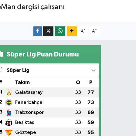
an dergisi çalışanı
-
+
A
A
Süper Lig Puan Durumu
Süper Lig
#
Takım
O
P
1
Galatasaray
33
77
2
Fenerbahçe
33
73
3
Trabzonspor
33
69
4
Beşiktaş
33
59
5
Göztepe
33
55