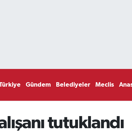
Türkiye
Gündem
Belediyeler
Meclis
Ana
lışanı tutuklandı