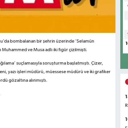
oğu’da bombalanan bir şehrin üzerinde ‘Selamün
1
Muhammed ve Musa adlı iki figür çizilmişti.
şağılama’ suçlamasıyla soruşturma başlatmıştı. Çizer,
eni, yazı işleri müdürü, müessese müdürü ve iki grafiker
rdü gözaltına alınmıştı.
.
1
R
1