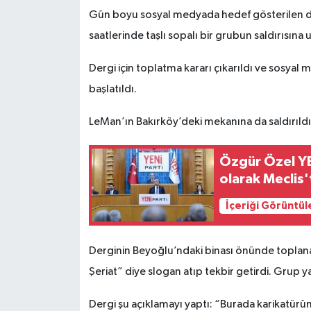
Gün boyu sosyal medyada hedef gösterilen der
saatlerinde taşlı sopalı bir grubun saldırısına 
Dergi için toplatma kararı çıkarıldı ve sosyal
başlatıldı.
LeMan’ın Bakırköy’deki mekanına da saldırıldı
Özgür Özel YEN
olarak Meclis'
İçeriği Görüntül
Derginin Beyoğlu’ndaki binası önünde toplan
Şeriat” diye slogan atıp tekbir getirdi. Grup ya
Dergi şu açıklamayı yaptı: “Burada karikatürün