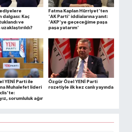
lediyelere
Fatma Kaplan Hürriyet'ten
 dalgası: Kaç
'AK Parti' iddialarına yanıt:
tuklandı ve
'AKP'ye geçeceğime paşa
uzaklaştırıldı?
paşa yatarım'
 YENİ Parti ile
Özgür Özel YENİ Parti
na Muhalefet lideri
rozetiyle ilk kez canlı yayında
lis'te:
yız, sorumluluk ağır