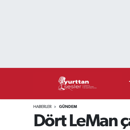
Nöbetçi Eczaneler
Hava Durumu
Namaz Vakitleri
Trafik Durumu
Süper Lig Puan Durumu ve Fikstür
Tüm Manşetler
HABERLER
GÜNDEM
Son Dakika Haberleri
Dört LeMan ça
Haber Arşivi