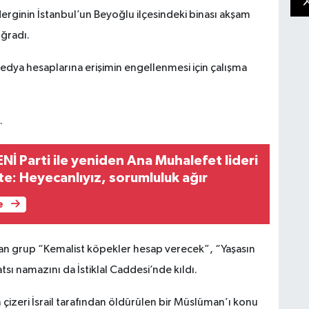
ginin İstanbul’un Beyoğlu ilçesindeki binası akşam
uğradı.
 medya hesaplarına erişimin engellenmesi için çalışma
.
İ Parti ile yeniden Ana Muhalefet lideri
te: Heyecanlıyız, sorumluluk ağır
e
an grup “Kemalist köpekler hesap verecek”, “Yaşasın
tsı namazını da İstiklal Caddesi’nde kıldı.
 çizeri İsrail tarafından öldürülen bir Müslüman’ı konu