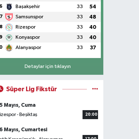
6
Başakşehir
33
54
7
Samsunspor
33
48
8
Rizespor
33
40
9
Konyaspor
33
40
0
Alanyaspor
33
37
Detaylar için tıklayın
Süper Lig Fikstür
5 Mayıs, Cuma
izespor - Beşiktaş
20:00
6 Mayıs, Cumartesi