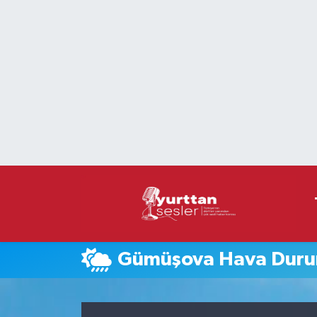
Nöbetçi Eczaneler
Hava Durumu
Namaz Vakitleri
Trafik Durumu
Süper Lig Puan Durumu ve Fikstür
Tüm Manşetler
Gümüşova Hava Dur
Son Dakika Haberleri
Haber Arşivi