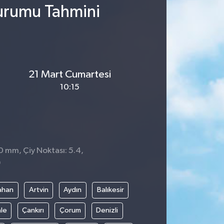
urumu Tahmini
21 Mart Cumartesi
10:15
 0 mm, Çiy Noktası: 5.4,
9
ahan
Artvin
Aydın
Balıkesir
le
Çankırı
Çorum
Denizli