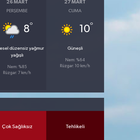
26 MART
27 MART
PERŞEMBE
CUMA
°
°
8
10
esel düzensiz yağmur
Güneşli
yağışlı
Nem: %64
Rüzgar: 10 km/h
Nem: %85
Rüzgar: 7 km/h
Çok Sağlıksız
Tehlikeli