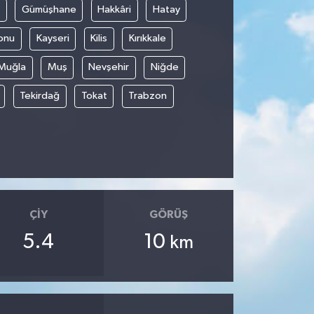
Gümüşhane
Hakkâri
Hatay
onu
Kayseri
Kilis
Kırıkkale
Muğla
Muş
Nevşehir
Niğde
Tekirdağ
Tokat
Trabzon
ÇIY
GÖRÜŞ
5.4
10
km