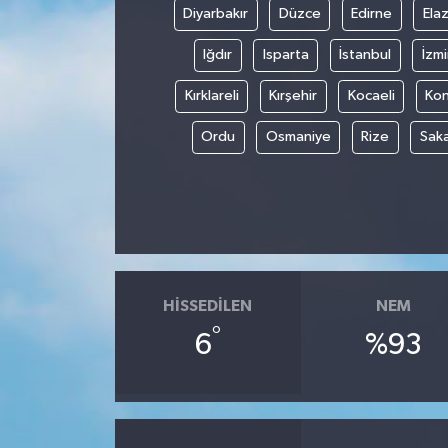
Diyarbakır
Düzce
Edirne
Elaz
Iğdır
Isparta
İstanbul
İzmi
Kırklareli
Kırşehir
Kocaeli
Ko
Ordu
Osmaniye
Rize
Sak
HISSEDILEN
NEM
°
6
%93