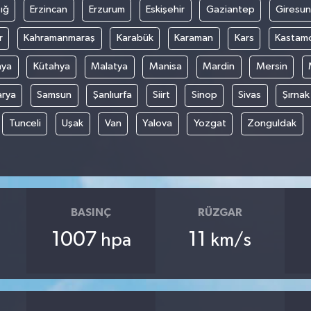
ığ
Erzincan
Erzurum
Eskişehir
Gaziantep
Giresun
r
Kahramanmaraş
Karabük
Karaman
Kars
Kastam
nya
Kütahya
Malatya
Manisa
Mardin
Mersin
arya
Samsun
Şanlıurfa
Siirt
Sinop
Sivas
Şırnak
Tunceli
Uşak
Van
Yalova
Yozgat
Zonguldak
BASINÇ
RÜZGAR
1007
11
hpa
km/s