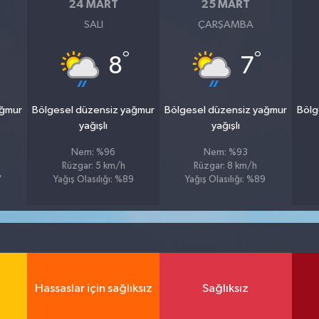
24 MART
25 MART
SALI
ÇARŞAMBA
°
°
8
7
ağmur
Bölgesel düzensiz yağmur
Bölgesel düzensiz yağmur
Bölg
yağışlı
yağışlı
Nem: %96
Nem: %93
Rüzgar: 5 km/h
Rüzgar: 8 km/h
7
Yağış Olasılığı: %89
Yağış Olasılığı: %89
Hassaslar için sağlıksız
Sağlıksız