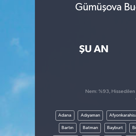
Gümüşova Bug
ŞU AN
Nem: %93, Hissedilen S
Adana
Adıyaman
Afyonkarahis
Bartın
Batman
Bayburt
Bi