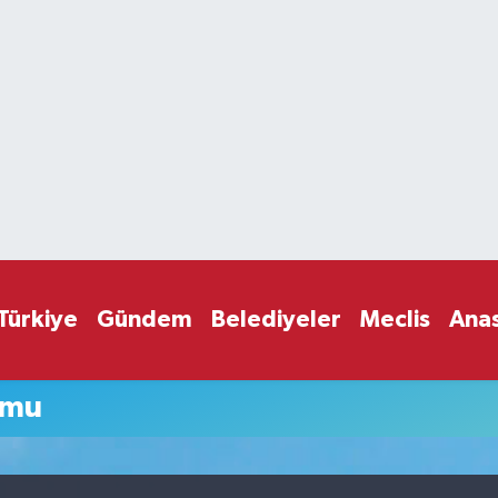
Türkiye
Gündem
Belediyeler
Meclis
Ana
umu