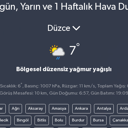
ün, Yarın ve 1 Haftalık Hava D
Düzce
°
7
Bölgesel düzensiz yağmur yağışlı
°
ıcaklık: 6
, Basınç: 1007 hPa, Rüzgar: 11 km/s, Toplam Yağış:
Görüş Mesafesi: 10 km, Gün Doğumu: 6:57, Gün Batımı: 19:0
ar
Ağrı
Aksaray
Amasya
Ankara
Antalya
Ard
lecik
Bingöl
Bitlis
Bolu
Burdur
Bursa
Çanakka