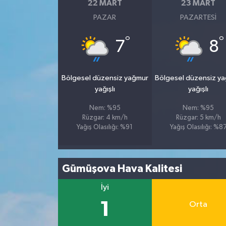
22 MART
23 MART
PAZAR
PAZARTESI
°
°
7
8
Bölgesel düzensiz yağmur
Bölgesel düzensiz y
yağışlı
yağışlı
Nem: %95
Nem: %95
Rüzgar: 4 km/h
Rüzgar: 5 km/h
Yağış Olasılığı: %91
Yağış Olasılığı: %8
Gümüşova Hava Kalitesi
İyi
1
Orta