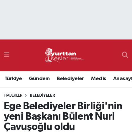
Nöbetçi Eczaneler
Hava Durumu
Namaz Vakitleri
Trafik Durumu
Türkiye
Gündem
Belediyeler
Meclis
Anasay
Süper Lig Puan Durumu ve Fikstür
HABERLER
BELEDIYELER
Tüm Manşetler
Ege Belediyeler Birliği'nin
Son Dakika Haberleri
yeni Başkanı Bülent Nuri
Çavuşoğlu oldu
Haber Arşivi