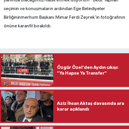
yanında olacağımızı ifade etmek istiyorum” dedi. Yapılan
seçimin ve konuşmaların ardından Ege Belediyeler
Birliğininmerhum Başkanı Mimar Ferdi Zeyrek'in fotoğrafının
önüne karanfil bırakıldı.
Özgür Özel’den Aydın çıkışı:
"Ya Hapse Ya Transfer"
Aziz İhsan Aktaş davasında ara
karar açıklandı