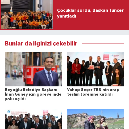
Çocuklar sordu, Başkan Tuncer
yanıtladı
Bunlar da ilginizi çekebilir
Beyoğlu Belediye Başkanı
Vahap Seçer TBB'nin araç
İnan Güney için göreve iade
teslim törenine katıldı
yolu açıldı