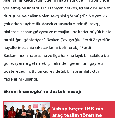
Manisa'nın değil, tüm Ege’nin hatta Türkiye'nin gönlünde
yer etmiş bir liderdi. Onu tanıyan herkes, içtenliğini, adaletli
duruşunu ve halkına olan sevgisini görmüştür. Ne yazık ki
çok erken kaybettik. Ancak arkasında bıraktığı sevgi,
binlerce insanın gözyaşı ve mesajları, ne kadar büyük bir iz
bıraktığını gösteriyor.” Başkan Çavuşoğlu, Ferdi Zeyrek’in
hayallerine sahip çıkacaklarını belirterek, “Ferdi
Başkanımızın hatırasına ve Ege halkına layık bir şekilde bu
görevi yerine getirmek için elimden gelen tüm gayreti
göstereceğim. Bu bir görev değil, bir sorumluluktur”
ifadelerini kullandı.
Ekrem İmamoğlu’na destek mesajı
Vahap Seçer TBB'nin
araç teslim törenine