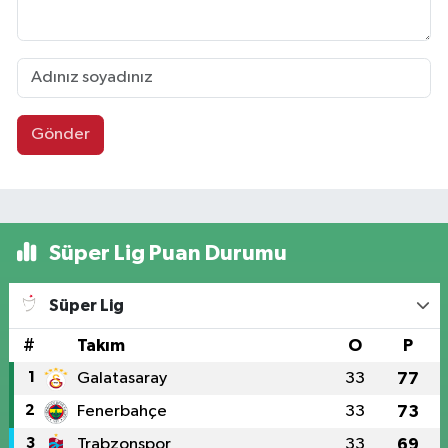
Gönder
Süper Lig Puan Durumu
Süper Lig
#
Takım
O
P
1
Galatasaray
33
77
2
Fenerbahçe
33
73
3
Trabzonspor
33
69