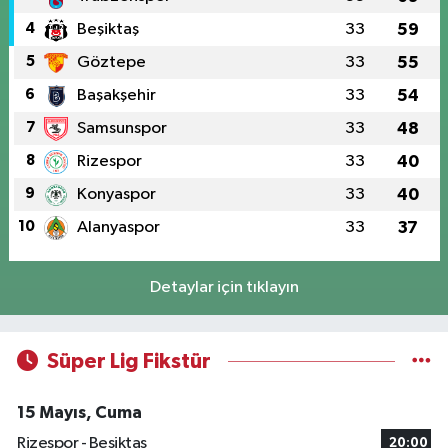
4
Beşiktaş
33
59
5
Göztepe
33
55
6
Başakşehir
33
54
7
Samsunspor
33
48
8
Rizespor
33
40
9
Konyaspor
33
40
10
Alanyaspor
33
37
Detaylar için tıklayın
Süper Lig Fikstür
15 Mayıs, Cuma
Rizespor - Beşiktaş
20:00