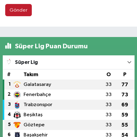
Gönder
Süper Lig Puan Durumu
Süper Lig
#
Takım
O
P
1
Galatasaray
33
77
2
Fenerbahçe
33
73
3
Trabzonspor
33
69
4
Beşiktaş
33
59
5
Göztepe
33
55
6
Başakşehir
33
54