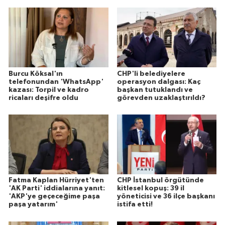
Burcu Köksal'ın
CHP'li belediyelere
telefonundan 'WhatsApp'
operasyon dalgası: Kaç
kazası: Torpil ve kadro
başkan tutuklandı ve
ricaları deşifre oldu
görevden uzaklaştırıldı?
Fatma Kaplan Hürriyet'ten
CHP İstanbul örgütünde
'AK Parti' iddialarına yanıt:
kitlesel kopuş: 39 il
'AKP'ye geçeceğime paşa
yöneticisi ve 36 ilçe başkanı
paşa yatarım'
istifa etti!