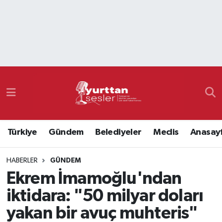
Nöbetçi Eczaneler
Hava Durumu
Namaz Vakitleri
Trafik Durumu
Türkiye
Gündem
Belediyeler
Meclis
Anasay
Süper Lig Puan Durumu ve Fikstür
HABERLER
GÜNDEM
Tüm Manşetler
Ekrem İmamoğlu'ndan
Son Dakika Haberleri
iktidara: "50 milyar doları
yakan bir avuç muhteris"
Haber Arşivi