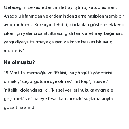
etti!
Geleceğimize kasteden, milleti ayrıştırıp, kutuplaştıran,
Anadolu irfanından ve erdeminden zerre nasiplenmemiş bir
avuç muhteris. Korkuyu, tehditi, zindanları göstererek kendi
çıkarı için yalancı şahit, iftiracı, gizli tanık üretmeyi bağımsız
yargı diye yutturmaya çalışan zalim ve baskıcı bir avuç
muhteris.”
Ne olmuştu?
19 Mart’ta İmamoğlu ve 99 kişi, ‘suç örgütü yöneticisi
olmak’, ‘suç örgütüne üye olmak’, ‘irtikap’, ‘rüşvet’,
‘nitelikli dolandırıcılık’, ‘kişisel verileri hukuka aykırı ele
geçirmek’ ve ‘ihaleye fesat karıştırmak’ suçlamalarıyla
gözaltına alındı.