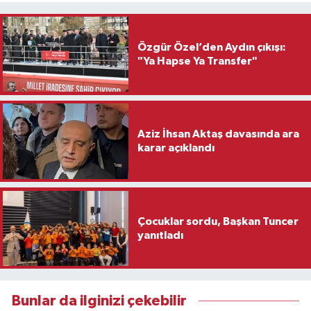
Özgür Özel’den Aydın çıkışı:
"Ya Hapse Ya Transfer"
Aziz İhsan Aktaş davasında ara
karar açıklandı
Çocuklar sordu, Başkan Tuncer
yanıtladı
Bunlar da ilginizi çekebilir