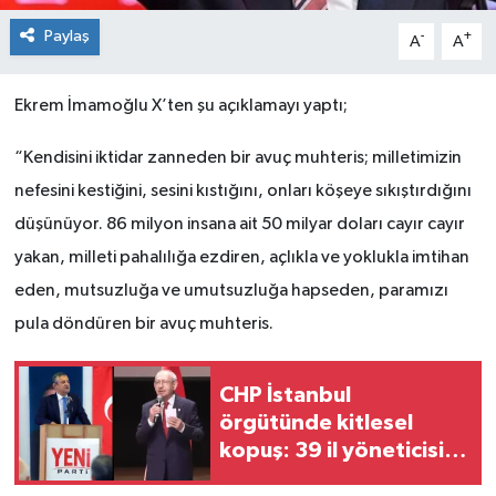
Paylaş
-
+
A
A
Ekrem İmamoğlu X’ten şu açıklamayı yaptı;
“Kendisini iktidar zanneden bir avuç muhteris; milletimizin
nefesini kestiğini, sesini kıstığını, onları köşeye sıkıştırdığını
düşünüyor. 86 milyon insana ait 50 milyar doları cayır cayır
yakan, milleti pahalılığa ezdiren, açlıkla ve yoklukla imtihan
eden, mutsuzluğa ve umutsuzluğa hapseden, paramızı
pula döndüren bir avuç muhteris.
CHP İstanbul
örgütünde kitlesel
kopuş: 39 il yöneticisi
ve 36 ilçe başkanı istifa