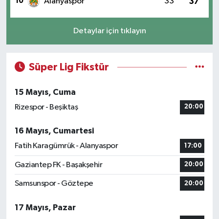
10
Alanyaspor
33
37
Detaylar için tıklayın
Süper Lig Fikstür
15 Mayıs, Cuma
Rizespor - Beşiktaş
20:00
16 Mayıs, Cumartesi
Fatih Karagümrük - Alanyaspor
17:00
Gaziantep FK - Başakşehir
20:00
Samsunspor - Göztepe
20:00
17 Mayıs, Pazar