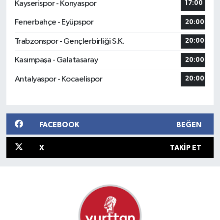
Kayserispor - Konyaspor
17:00
Fenerbahçe - Eyüpspor
20:00
Trabzonspor - Gençlerbirliği S.K.
20:00
Kasımpaşa - Galatasaray
20:00
Antalyaspor - Kocaelispor
20:00
FACEBOOK
BEĞEN
X
TAKIP ET