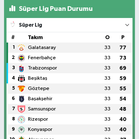
Süper Lig Puan Durumu
Süper Lig
#
Takım
O
P
1
Galatasaray
33
77
2
Fenerbahçe
33
73
3
Trabzonspor
33
69
4
Beşiktaş
33
59
5
Göztepe
33
55
6
Başakşehir
33
54
7
Samsunspor
33
48
8
Rizespor
33
40
9
Konyaspor
33
40