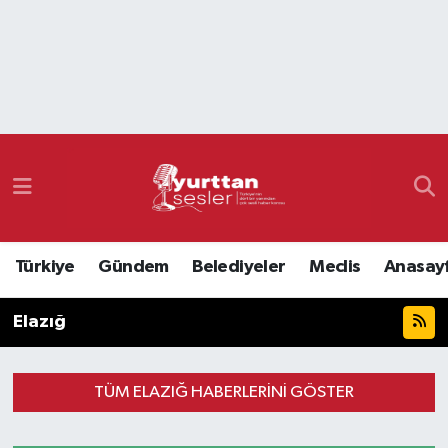
Nöbetçi Eczaneler
Hava Durumu
Namaz Vakitleri
Trafik Durumu
Türkiye
Gündem
Belediyeler
Meclis
Anasay
Süper Lig Puan Durumu ve Fikstür
Elazığ
Tüm Manşetler
Son Dakika Haberleri
TÜM ELAZIĞ HABERLERINI GÖSTER
Haber Arşivi