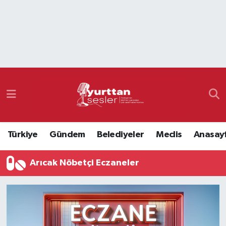
Nöbetçi Eczaneler
Hava Durumu
Namaz Vakitleri
Trafik Durumu
Türkiye
Gündem
Belediyeler
Meclis
Anasay
Süper Lig Puan Durumu ve Fikstür
Arıcak Nöbetçi Eczaneler
Tüm Manşetler
Son Dakika Haberleri
Haber Arşivi