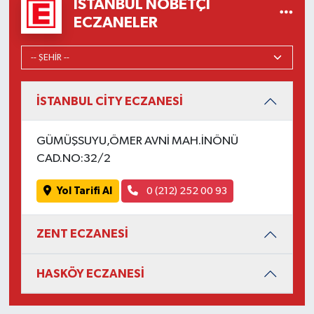
İSTANBUL NÖBETÇI
ECZANELER
İSTANBUL CİTY ECZANESİ
GÜMÜŞSUYU,ÖMER AVNİ MAH.İNÖNÜ
CAD.NO:32/2
Yol Tarifi Al
0 (212) 252 00 93
ZENT ECZANESİ
HASKÖY ECZANESİ