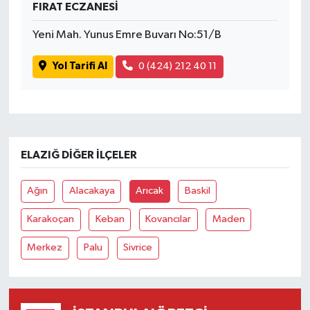
FIRAT ECZANESİ
Yeni Mah. Yunus Emre Buvarı No:51/B
Yol Tarifi Al
0 (424) 212 40 11
ELAZIĞ DIĞER İLÇELER
Ağın
Alacakaya
Arıcak
Baskil
Karakoçan
Keban
Kovancılar
Maden
Merkez
Palu
Sivrice