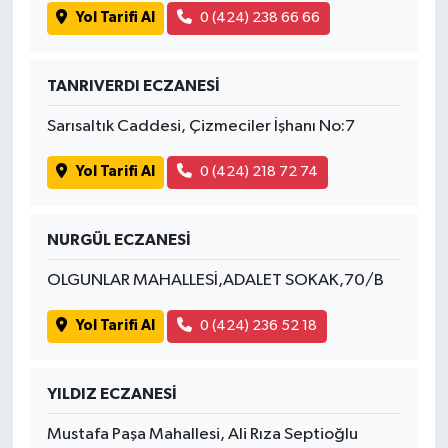
Yol Tarifi Al
0 (424) 238 66 66
TANRIVERDI ECZANESİ
Sarısaltık Caddesi, Çizmeciler İşhanı No:7
Yol Tarifi Al
0 (424) 218 72 74
NURGÜL ECZANESİ
OLGUNLAR MAHALLESİ,ADALET SOKAK,70/B
Yol Tarifi Al
0 (424) 236 52 18
YILDIZ ECZANESİ
Mustafa Paşa Mahallesi, Ali Rıza Septioğlu