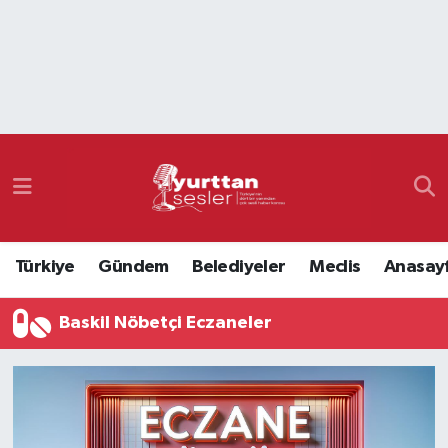
Nöbetçi Eczaneler
Hava Durumu
Namaz Vakitleri
Trafik Durumu
Türkiye
Gündem
Belediyeler
Meclis
Anasay
Süper Lig Puan Durumu ve Fikstür
Baskil Nöbetçi Eczaneler
Tüm Manşetler
Son Dakika Haberleri
Haber Arşivi