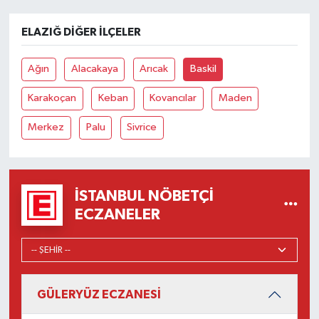
ELAZIĞ DIĞER İLÇELER
Ağın
Alacakaya
Arıcak
Baskil
Karakoçan
Keban
Kovancılar
Maden
Merkez
Palu
Sivrice
İSTANBUL NÖBETÇI
ECZANELER
GÜLERYÜZ ECZANESİ