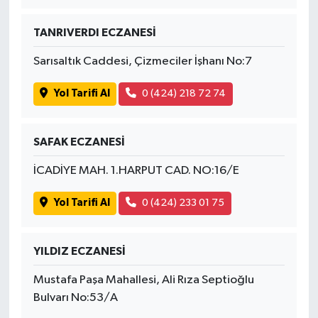
TANRIVERDI ECZANESİ
Sarısaltık Caddesi, Çizmeciler İşhanı No:7
Yol Tarifi Al
0 (424) 218 72 74
SAFAK ECZANESİ
İCADİYE MAH. 1.HARPUT CAD. NO:16/E
Yol Tarifi Al
0 (424) 233 01 75
YILDIZ ECZANESİ
Mustafa Paşa Mahallesi, Ali Rıza Septioğlu
Bulvarı No:53/A