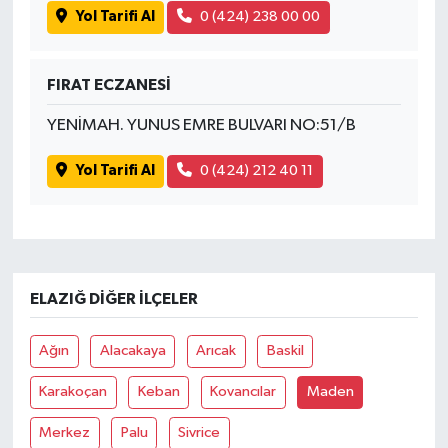
Yol Tarifi Al
0 (424) 238 00 00
FIRAT ECZANESİ
YENİMAH. YUNUS EMRE BULVARI NO:51/B
Yol Tarifi Al
0 (424) 212 40 11
ELAZIĞ DIĞER İLÇELER
Ağın
Alacakaya
Arıcak
Baskil
Karakoçan
Keban
Kovancılar
Maden
Merkez
Palu
Sivrice