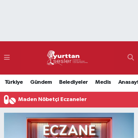
Nöbetçi Eczaneler
Hava Durumu
Namaz Vakitleri
Trafik Durumu
Türkiye
Gündem
Belediyeler
Meclis
Anasay
Süper Lig Puan Durumu ve Fikstür
Maden Nöbetçi Eczaneler
Tüm Manşetler
Son Dakika Haberleri
Haber Arşivi