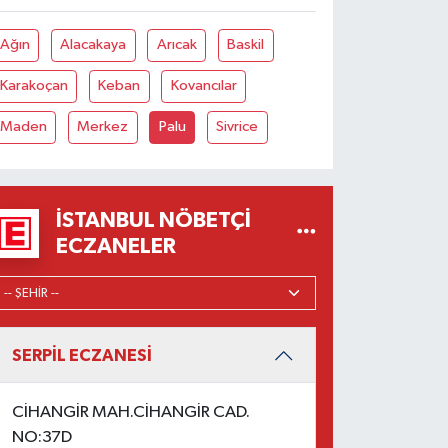
Ağın
Alacakaya
Arıcak
Baskil
Karakoçan
Keban
Kovancılar
Maden
Merkez
Palu
Sivrice
İSTANBUL NÖBETÇI
ECZANELER
SERPİL ECZANESİ
CİHANGİR MAH.CİHANGİR CAD.
NO:37D