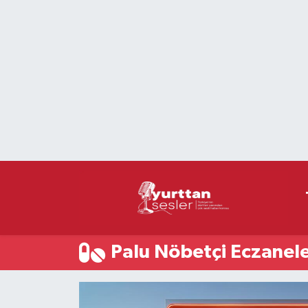
Nöbetçi Eczaneler
Hava Durumu
Namaz Vakitleri
Trafik Durumu
Süper Lig Puan Durumu ve Fikstür
Tüm Manşetler
Palu Nöbetçi Eczanel
Son Dakika Haberleri
Haber Arşivi