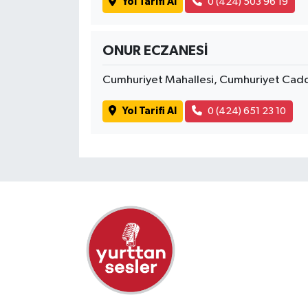
Yol Tarifi Al
0 (424) 503 96 19
ONUR ECZANESİ
Cumhuriyet Mahallesi, Cumhuriyet Cad
Yol Tarifi Al
0 (424) 651 23 10