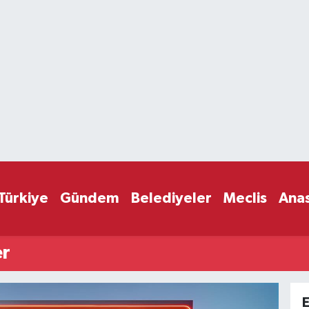
Türkiye
Gündem
Belediyeler
Meclis
Ana
er