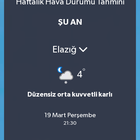
Haftalık Hava Durumu Tahmini
ŞU AN
Elazığ
°
4
Düzensiz orta kuvvetli karlı
19 Mart Perşembe
21:30