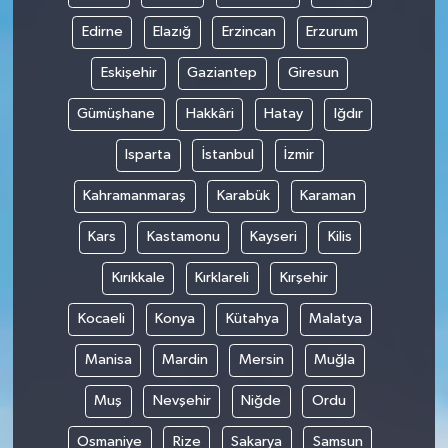
Edirne
Elazığ
Erzincan
Erzurum
Eskişehir
Gaziantep
Giresun
Gümüşhane
Hakkâri
Hatay
Iğdır
Isparta
İstanbul
İzmir
Kahramanmaraş
Karabük
Karaman
Kars
Kastamonu
Kayseri
Kilis
Kırıkkale
Kırklareli
Kırşehir
Kocaeli
Konya
Kütahya
Malatya
Manisa
Mardin
Mersin
Muğla
Muş
Nevşehir
Niğde
Ordu
Osmaniye
Rize
Sakarya
Samsun