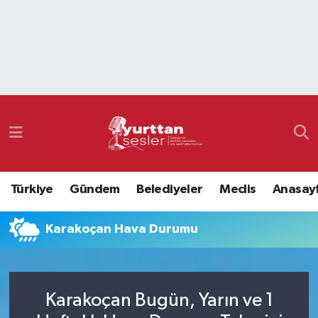
Nöbetçi Eczaneler
Hava Durumu
Namaz Vakitleri
Trafik Durumu
Türkiye
Gündem
Belediyeler
Meclis
Anasay
Süper Lig Puan Durumu ve Fikstür
Karakoçan Hava Durumu
Tüm Manşetler
Son Dakika Haberleri
Karakoçan Bugün, Yarın ve 1
Haber Arşivi