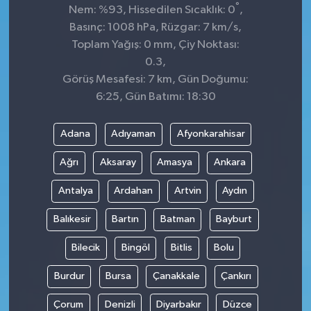
°
Nem: %93, Hissedilen Sıcaklık: 0
,
Basınç: 1008 hPa, Rüzgar: 7 km/s,
Toplam Yağış: 0 mm, Çiy Noktası:
0.3,
Görüş Mesafesi: 7 km, Gün Doğumu:
6:25, Gün Batımı: 18:30
Adana
Adıyaman
Afyonkarahisar
Ağrı
Aksaray
Amasya
Ankara
Antalya
Ardahan
Artvin
Aydın
Balıkesir
Bartın
Batman
Bayburt
Bilecik
Bingöl
Bitlis
Bolu
Burdur
Bursa
Çanakkale
Çankırı
Çorum
Denizli
Diyarbakır
Düzce