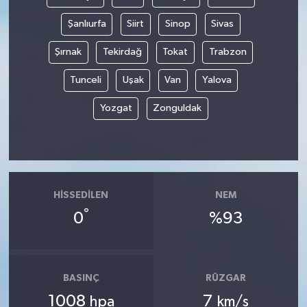
Şanlıurfa
Siirt
Sinop
Sivas
Şırnak
Tekirdağ
Tokat
Trabzon
Tunceli
Uşak
Van
Yalova
Yozgat
Zonguldak
HISSEDILEN
NEM
°
0
%93
BASINÇ
RÜZGAR
1008
7
hpa
km/s