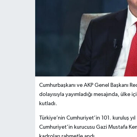
Cumhurbaşkanı ve AKP Genel Başkanı Rec
dolayısıyla yayımladığı mesajında, ülke iç
kutladı.
Türkiye’nin Cumhuriyet’in 101. kuruluş yı
Cumhuriyet’in kurucusu Gazi Mustafa Ke
kadroları rahmetle andı.