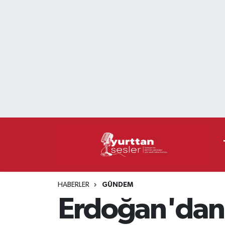
Nöbetçi Eczaneler
Hava Durumu
Namaz Vakitleri
Trafik Durumu
Süper Lig Puan Durumu ve Fikstür
Tüm Manşetler
HABERLER
GÜNDEM
Son Dakika Haberleri
Erdoğan'dan
Haber Arşivi