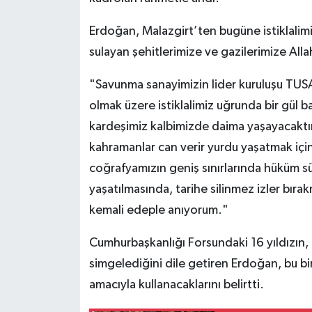
Erdoğan, Malazgirt’ten bugüne istiklalimiz 
sulayan şehitlerimize ve gazilerimize All
"Savunma sanayimizin lider kuruluşu TUSAŞ
olmak üzere istiklalimiz uğrunda bir gül b
kardeşimiz kalbimizde daima yaşayacaktır
kahramanlar can verir yurdu yaşatmak içind
coğrafyamızın geniş sınırlarında hüküm s
yaşatılmasında, tarihe silinmez izler bıra
kemali edeple anıyorum."
Cumhurbaşkanlığı Forsundaki 16 yıldızın, 
simgelediğini dile getiren Erdoğan, bu bir
amacıyla kullanacaklarını belirtti.