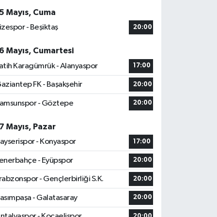
5 Mayıs, Cuma
izespor - Beşiktaş
20:00
6 Mayıs, Cumartesi
atih Karagümrük - Alanyaspor
17:00
aziantep FK - Başakşehir
20:00
amsunspor - Göztepe
20:00
7 Mayıs, Pazar
ayserispor - Konyaspor
17:00
enerbahçe - Eyüpspor
20:00
rabzonspor - Gençlerbirliği S.K.
20:00
asımpaşa - Galatasaray
20:00
ntalyaspor - Kocaelispor
20:00