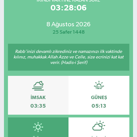
İKINDI VAKTİNE KALAN SÜRE
03:28:06
8 Ağustos 2026
25 Safer 1448
Rabb’inizi devamlı zikrediniz ve namazınızı ilk vaktinde
kılınız, muhakkak Allah Azze ve Celle, size ecrinizi kat kat
verir. (Hadis-i Şerif)
İMSAK
GÜNEŞ
03:35
05:13