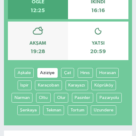
ÖĞLE
İKINDI
12:25
16:16
AKŞAM
YATSI
19:28
20:59
Aşkale
Aziziye
Çat
Hınıs
Horasan
İspir
Karaçoban
Karayazı
Köprüköy
Narman
Oltu
Olur
Pasinler
Pazaryolu
Şenkaya
Tekman
Tortum
Uzundere