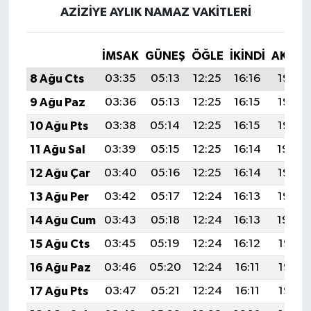
AZIZIYE AYLIK NAMAZ VAKITLERI
İMSAK
GÜNEŞ
ÖĞLE
İKINDI
AKŞA
8 Ağu Cts
03:35
05:13
12:25
16:16
19:28
9 Ağu Paz
03:36
05:13
12:25
16:15
19:27
10 Ağu Pts
03:38
05:14
12:25
16:15
19:25
11 Ağu Sal
03:39
05:15
12:25
16:14
19:24
12 Ağu Çar
03:40
05:16
12:25
16:14
19:23
13 Ağu Per
03:42
05:17
12:24
16:13
19:22
14 Ağu Cum
03:43
05:18
12:24
16:13
19:20
15 Ağu Cts
03:45
05:19
12:24
16:12
19:19
16 Ağu Paz
03:46
05:20
12:24
16:11
19:18
17 Ağu Pts
03:47
05:21
12:24
16:11
19:16