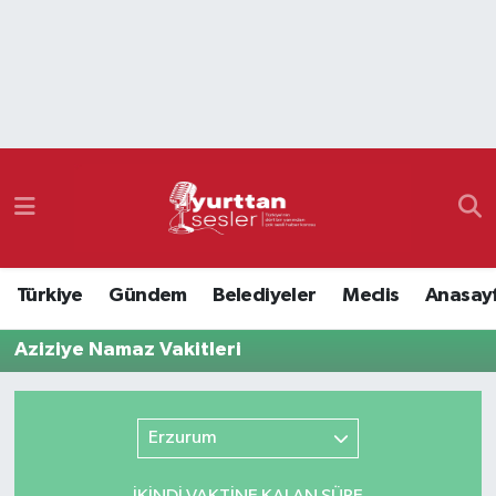
Nöbetçi Eczaneler
Hava Durumu
Namaz Vakitleri
Trafik Durumu
Türkiye
Gündem
Belediyeler
Meclis
Anasay
Süper Lig Puan Durumu ve Fikstür
Aziziye Namaz Vakitleri
Tüm Manşetler
Son Dakika Haberleri
Erzurum
Haber Arşivi