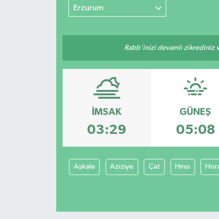
Erzurum
Rabb’inizi devamlı zikrediniz ve
İMSAK
GÜNEŞ
03:29
05:08
Aşkale
Aziziye
Çat
Hınıs
Hor