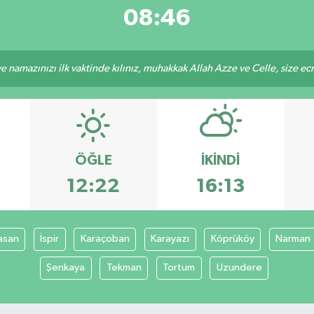
08:46
 namazınızı ilk vaktinde kılınız, muhakkak Allah Azze ve Celle, size ecrini
ÖĞLE
İKINDI
12:22
16:13
asan
İspir
Karaçoban
Karayazı
Köprüköy
Narman
Şenkaya
Tekman
Tortum
Uzundere