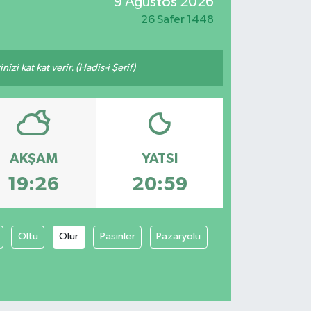
9 Ağustos 2026
26 Safer 1448
zi kat kat verir. (Hadis-i Şerif)
AKŞAM
YATSI
19:26
20:59
Oltu
Olur
Pasinler
Pazaryolu