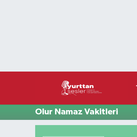
Nöbetçi Eczaneler
Hava Durumu
Namaz Vakitleri
Trafik Durumu
Süper Lig Puan Durumu ve Fikstür
Tüm Manşetler
Olur Namaz Vakitleri
Son Dakika Haberleri
Haber Arşivi