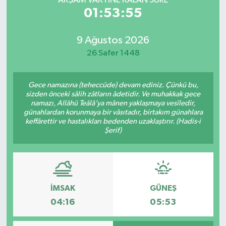
AKŞAM VAKTİNE KALAN SÜRE
01:53:55
9 Ağustos 2026
26 Safer 1448
Gece namazına (teheccüde) devam ediniz. Çünkü bu,
sizden önceki sâlih zâtların âdetidir. Ve muhakkak gece
namazı, Allâhü Teâlâ’ya mânen yaklaşmaya vesîledir,
günahlardan korunmaya bir vâsıtadır, birtakım günahlara
keffârettir ve hastalıkları bedenden uzaklaştırır. (Hadis-i
Şerif)
İMSAK
GÜNEŞ
04:16
05:53