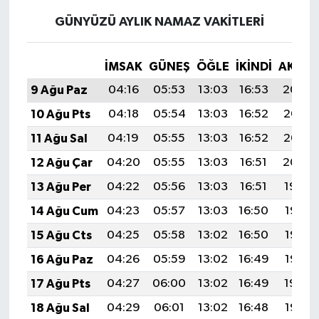
GÜNYÜZÜ AYLIK NAMAZ VAKITLERI
İMSAK
GÜNEŞ
ÖĞLE
İKINDI
AKŞA
9 Ağu Paz
04:16
05:53
13:03
16:53
20:04
10 Ağu Pts
04:18
05:54
13:03
16:52
20:03
11 Ağu Sal
04:19
05:55
13:03
16:52
20:02
12 Ağu Çar
04:20
05:55
13:03
16:51
20:00
13 Ağu Per
04:22
05:56
13:03
16:51
19:59
14 Ağu Cum
04:23
05:57
13:03
16:50
19:58
15 Ağu Cts
04:25
05:58
13:02
16:50
19:57
16 Ağu Paz
04:26
05:59
13:02
16:49
19:55
17 Ağu Pts
04:27
06:00
13:02
16:49
19:54
18 Ağu Sal
04:29
06:01
13:02
16:48
19:53