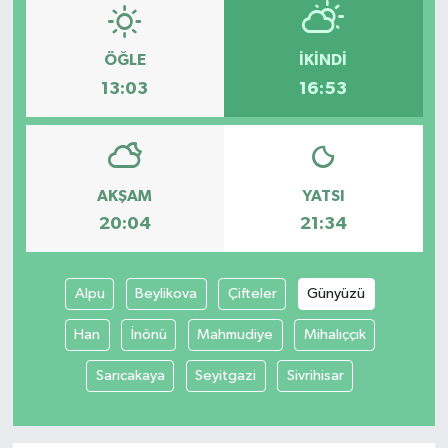
ÖĞLE
İKINDI
13:03
16:53
AKŞAM
YATSI
20:04
21:34
Alpu
Beylikova
Çifteler
Günyüzü
Han
İnönü
Mahmudiye
Mihalıççık
Sarıcakaya
Seyitgazi
Sivrihisar