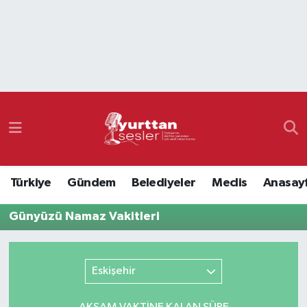
Nöbetçi Eczaneler
Hava Durumu
Namaz Vakitleri
Trafik Durumu
Türkiye
Gündem
Belediyeler
Meclis
Anasay
Süper Lig Puan Durumu ve Fikstür
Günyüzü Namaz Vakitleri
Tüm Manşetler
Son Dakika Haberleri
Eskişehir
Haber Arşivi