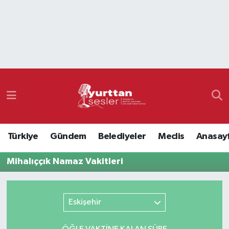
Nöbetçi Eczaneler
Hava Durumu
Namaz Vakitleri
Trafik Durumu
Türkiye
Gündem
Belediyeler
Meclis
Anasay
Süper Lig Puan Durumu ve Fikstür
Mihalıççık Namaz Vakitleri
Tüm Manşetler
Son Dakika Haberleri
Eskişehir
Haber Arşivi