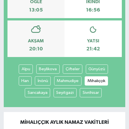
ÖĞLE
İKINDI
13:05
16:56
AKŞAM
YATSI
20:10
21:42
Alpu
Beylikova
Çifteler
Günyüzü
Han
İnönü
Mahmudiye
Mihalıççık
Sarıcakaya
Seyitgazi
Sivrihisar
MIHALIÇÇIK AYLIK NAMAZ VAKITLERI