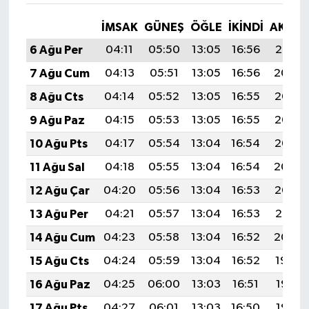
İMSAK
GÜNEŞ
ÖĞLE
İKINDI
AKŞA
6 Ağu Per
04:11
05:50
13:05
16:56
20:10
7 Ağu Cum
04:13
05:51
13:05
16:56
20:09
8 Ağu Cts
04:14
05:52
13:05
16:55
20:08
9 Ağu Paz
04:15
05:53
13:05
16:55
20:06
10 Ağu Pts
04:17
05:54
13:04
16:54
20:05
11 Ağu Sal
04:18
05:55
13:04
16:54
20:04
12 Ağu Çar
04:20
05:56
13:04
16:53
20:03
13 Ağu Per
04:21
05:57
13:04
16:53
20:01
14 Ağu Cum
04:23
05:58
13:04
16:52
20:00
15 Ağu Cts
04:24
05:59
13:04
16:52
19:59
16 Ağu Paz
04:25
06:00
13:03
16:51
19:57
17 Ağu Pts
04:27
06:01
13:03
16:50
19:56