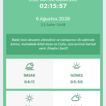
ÖĞLE VAKTİNE KALAN SÜRE
02:15:57
6 Ağustos 2026
23 Safer 1448
Rabb’inizi devamlı zikrediniz ve namazınızı ilk vaktinde
kılınız, muhakkak Allah Azze ve Celle, size ecrinizi kat kat
verir. (Hadis-i Şerif)
İMSAK
GÜNEŞ
04:11
05:50