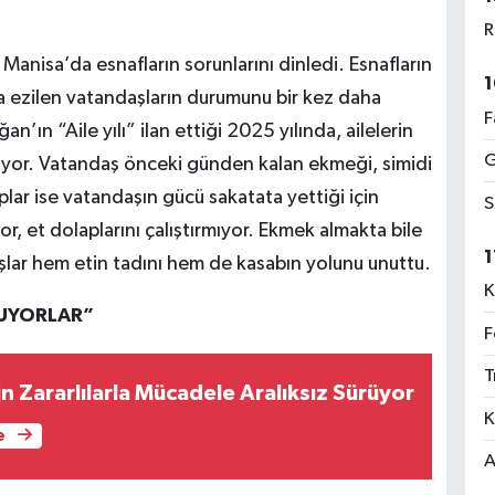
R
Manisa’da esnafların sorunlarını dinledi. Esnafların
1
nda ezilen vatandaşların durumunu bir kez daha
F
ın “Aile yılı” ilan ettiği 2025 yılında, ailelerin
G
or. Vatandaş önceki günden kalan ekmeği, simidi
saplar ise vatandaşın gücü sakatata yettiği için
S
r, et dolaplarını çalıştırmıyor. Ekmek almakta bile
1
şlar hem etin tadını hem de kasabın yolunu unuttu.
K
RUYORLAR”
F
T
çin Zararlılarla Mücadele Aralıksız Sürüyor
K
e
A