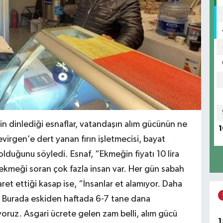
in dinlediği esnaflar, vatandaşın alım gücünün ne
1
irgen’e dert yanan fırın işletmecisi, bayat
lduğunu söyledi. Esnaf, “Ekmeğin fiyatı 10 lira
 ekmeği soran çok fazla insan var. Her gün sabah
ret ettiği kasap ise, “İnsanlar et alamıyor. Daha
r. Burada eskiden haftada 6-7 tane dana
yoruz. Asgari ücrete gelen zam belli, alım gücü
1