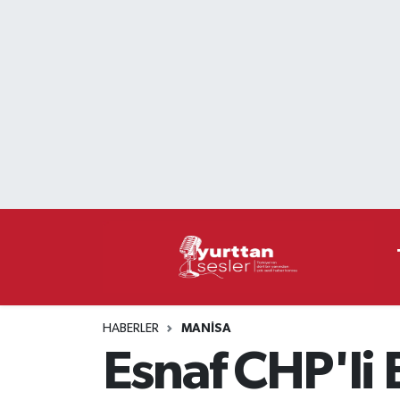
Nöbetçi Eczaneler
Hava Durumu
Namaz Vakitleri
Trafik Durumu
Süper Lig Puan Durumu ve Fikstür
Tüm Manşetler
HABERLER
MANISA
Son Dakika Haberleri
Esnaf CHP'li 
Haber Arşivi