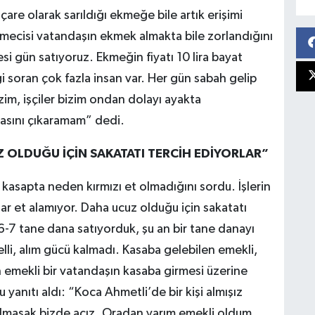
are olarak sarıldığı ekmeğe bile artık erişimi
letmecisi vatandaşın ekmek almakta bile zorlandığını
si gün satıyoruz. Ekmeğin fiyatı 10 lira bayat
 soran çok fazla insan var. Her gün sabah gelip
im, işçiler bizim ondan dolayı ayakta
irasını çıkaramam” dedi.
 OLDUĞU İÇİN SAKATATI TERCİH EDİYORLAR”
i kasapta neden kırmızı et olmadığını sordu. İşlerin
r et alamıyor. Daha ucuz olduğu için sakatatı
6-7 tane dana satıyorduk, şu an bir tane danayı
lli, alım gücü kalmadı. Kasaba gelebilen emekli,
 emekli bir vatandaşın kasaba girmesi üzerine
anıtı aldı: “Koca Ahmetli’de bir kişi almışız
olmasak bizde açız. Oradan yarım emekli oldum