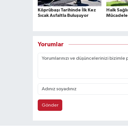
Köprübaşı Tarihinde İlk Kez
Halk Sağlığ
Sıcak Asfaltla Buluşuyor
Mücadele 
Yorumlar
Gönder