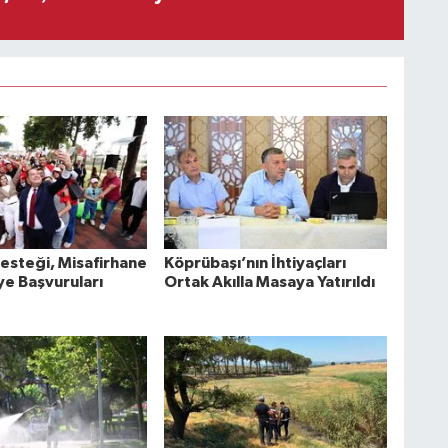
esteği, Misafirhane
Köprübaşı’nın İhtiyaçları
ye Başvuruları
Ortak Akılla Masaya Yatırıldı