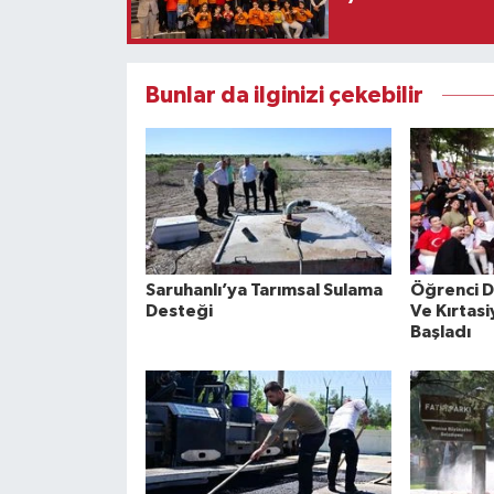
Bunlar da ilginizi çekebilir
Saruhanlı’ya Tarımsal Sulama
Öğrenci D
Desteği
Ve Kırtasi
Başladı