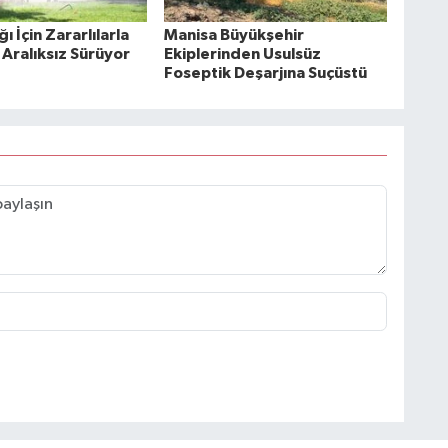
ı İçin Zararlılarla
Manisa Büyükşehir
Aralıksız Sürüyor
Ekiplerinden Usulsüz
Foseptik Deşarjına Suçüstü