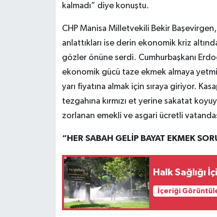
kalmadı” diye konuştu.
CHP Manisa Milletvekili Bekir Başevirgen, 
anlattıkları ise derin ekonomik kriz altı
gözler önüne serdi. Cumhurbaşkanı Erdoğan’
ekonomik gücü taze ekmek almaya yetmiy
yarı fiyatına almak için sıraya giriyor. Ka
tezgahına kırmızı et yerine sakatat koyuyo
zorlanan emekli ve asgari ücretli vatanda
“HER SABAH GELİP BAYAT EKMEK SO
Halk Sağlığı İ
İçeriği Görüntül