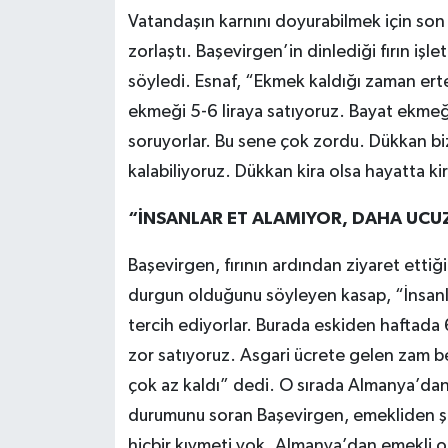
Vatandaşın karnını doyurabilmek için son ç
zorlaştı. Başevirgen’in dinlediği fırın iş
söyledi. Esnaf, “Ekmek kaldığı zaman erte
ekmeği 5-6 liraya satıyoruz. Bayat ekmeği
soruyorlar. Bu sene çok zordu. Dükkan biz
kalabiliyoruz. Dükkan kira olsa hayatta k
“İNSANLAR ET ALAMIYOR, DAHA UCUZ
Başevirgen, fırının ardından ziyaret ettiğ
durgun olduğunu söyleyen kasap, “İnsanla
tercih ediyorlar. Burada eskiden haftada 
zor satıyoruz. Asgari ücrete gelen zam be
çok az kaldı” dedi. O sırada Almanya’dan
durumunu soran Başevirgen, emekliden şu y
hiçbir kıymeti yok. Almanya’dan emekli 