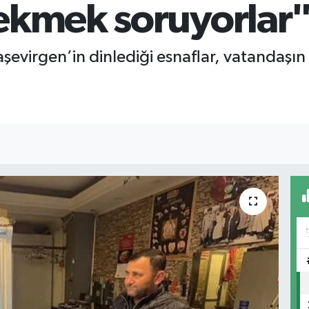
ekmek soruyorlar
aşevirgen’in dinlediği esnaflar, vatandaşı