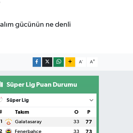
"
n alım gücünün ne denli
-
+
A
A
Süper Lig Puan Durumu
Süper Lig
#
Takım
O
P
1
Galatasaray
33
77
2
Fenerbahçe
33
73