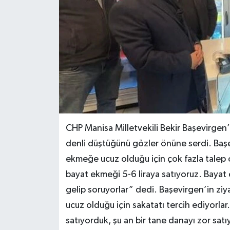
CHP Manisa Milletvekili Bekir Başevirgen’
denli düştüğünü gözler önüne serdi. Başev
ekmeğe ucuz olduğu için çok fazla talep o
bayat ekmeği 5-6 liraya satıyoruz. Bayat
gelip soruyorlar” dedi. Başevirgen’in ziya
ucuz olduğu için sakatatı tercih ediyorla
satıyorduk, şu an bir tane danayı zor satı