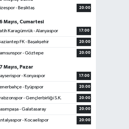
izespor - Beşiktaş
20:00
6 Mayıs, Cumartesi
atih Karagümrük - Alanyaspor
17:00
aziantep FK - Başakşehir
20:00
amsunspor - Göztepe
20:00
7 Mayıs, Pazar
ayserispor - Konyaspor
17:00
enerbahçe - Eyüpspor
20:00
rabzonspor - Gençlerbirliği S.K.
20:00
asımpaşa - Galatasaray
20:00
ntalyaspor - Kocaelispor
20:00