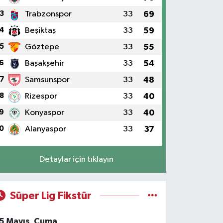
3
Trabzonspor
33
69
4
Beşiktaş
33
59
5
Göztepe
33
55
6
Başakşehir
33
54
7
Samsunspor
33
48
8
Rizespor
33
40
9
Konyaspor
33
40
0
Alanyaspor
33
37
Detaylar için tıklayın
Süper Lig Fikstür
5 Mayıs, Cuma