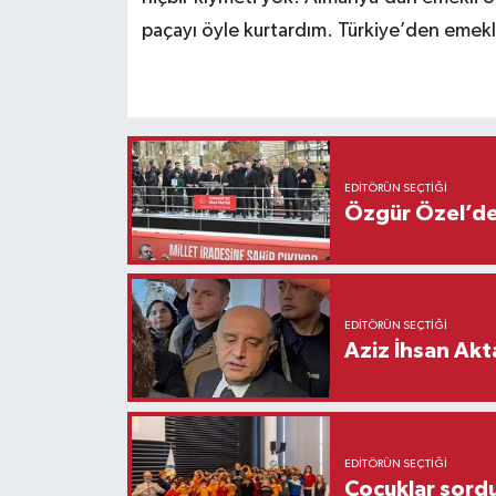
paçayı öyle kurtardım. Türkiye’den emek
EDITÖRÜN SEÇTIĞI
Özgür Özel’den
EDITÖRÜN SEÇTIĞI
Aziz İhsan Akt
EDITÖRÜN SEÇTIĞI
Çocuklar sordu