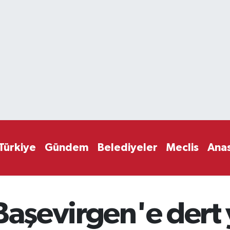
Türkiye
Gündem
Belediyeler
Meclis
Ana
Başevirgen'e dert