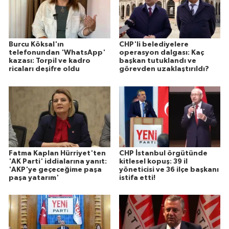
Burcu Köksal'ın
CHP'li belediyelere
telefonundan 'WhatsApp'
operasyon dalgası: Kaç
kazası: Torpil ve kadro
başkan tutuklandı ve
ricaları deşifre oldu
görevden uzaklaştırıldı?
Fatma Kaplan Hürriyet'ten
CHP İstanbul örgütünde
'AK Parti' iddialarına yanıt:
kitlesel kopuş: 39 il
'AKP'ye geçeceğime paşa
yöneticisi ve 36 ilçe başkanı
paşa yatarım'
istifa etti!