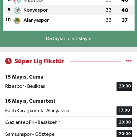
Rizespor
33
40
9
Konyaspor
33
40
10
Alanyaspor
33
37
Detaylar için tıklayın
Süper Lig Fikstür
15 Mayıs, Cuma
Rizespor - Beşiktaş
20:00
16 Mayıs, Cumartesi
Fatih Karagümrük - Alanyaspor
17:00
Gaziantep FK - Başakşehir
20:00
Samsunspor - Göztepe
20:00