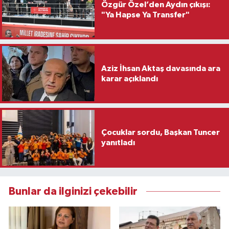
Özgür Özel’den Aydın çıkışı:
"Ya Hapse Ya Transfer"
Aziz İhsan Aktaş davasında ara
karar açıklandı
Çocuklar sordu, Başkan Tuncer
yanıtladı
Bunlar da ilginizi çekebilir