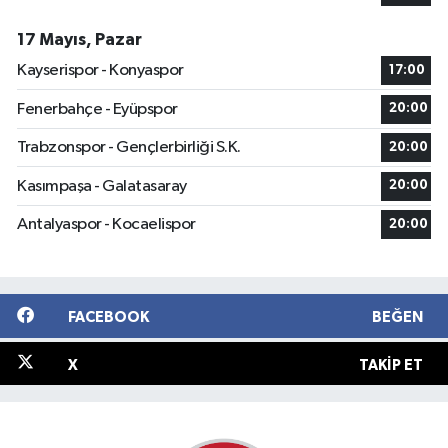
17 Mayıs, Pazar
Kayserispor - Konyaspor
17:00
Fenerbahçe - Eyüpspor
20:00
Trabzonspor - Gençlerbirliği S.K.
20:00
Kasımpaşa - Galatasaray
20:00
Antalyaspor - Kocaelispor
20:00
FACEBOOK
BEĞEN
X
TAKIP ET