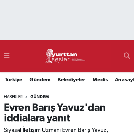
Nöbetçi Eczaneler
Hava Durumu
Namaz Vakitleri
Trafik Durumu
Türkiye
Gündem
Belediyeler
Meclis
Anasay
Süper Lig Puan Durumu ve Fikstür
HABERLER
GÜNDEM
Tüm Manşetler
Evren Barış Yavuz'dan
Son Dakika Haberleri
iddialara yanıt
Haber Arşivi
Siyasal İletişim Uzmanı Evren Barış Yavuz,