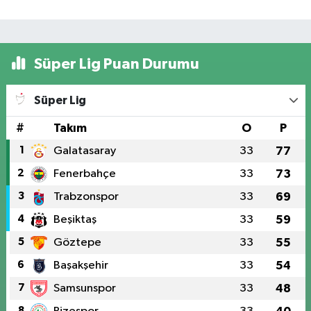
Süper Lig Puan Durumu
Süper Lig
#
Takım
O
P
1
Galatasaray
33
77
2
Fenerbahçe
33
73
3
Trabzonspor
33
69
4
Beşiktaş
33
59
5
Göztepe
33
55
6
Başakşehir
33
54
7
Samsunspor
33
48
8