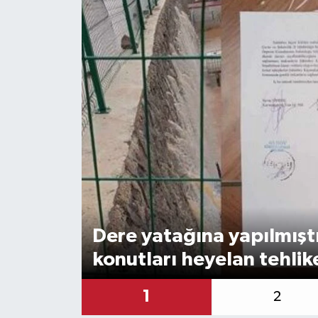
Dere yatağına yapılmışt
konutları heyelan tehlik
1
2