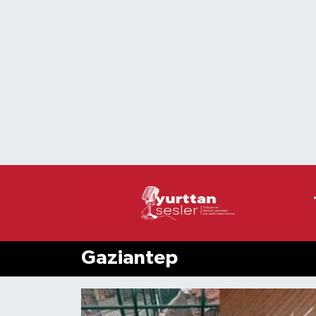
Nöbetçi Eczaneler
Hava Durumu
Namaz Vakitleri
Trafik Durumu
Süper Lig Puan Durumu ve Fikstür
Tüm Manşetler
Gaziantep
Son Dakika Haberleri
Haber Arşivi