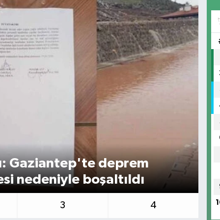
ı: Gaziantep'te deprem
Şe
esi nedeniyle boşaltıldı
bi
1
3
4