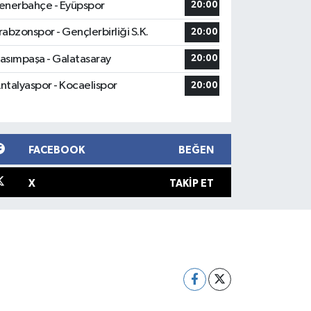
enerbahçe - Eyüpspor
20:00
rabzonspor - Gençlerbirliği S.K.
20:00
asımpaşa - Galatasaray
20:00
ntalyaspor - Kocaelispor
20:00
FACEBOOK
BEĞEN
X
TAKIP ET