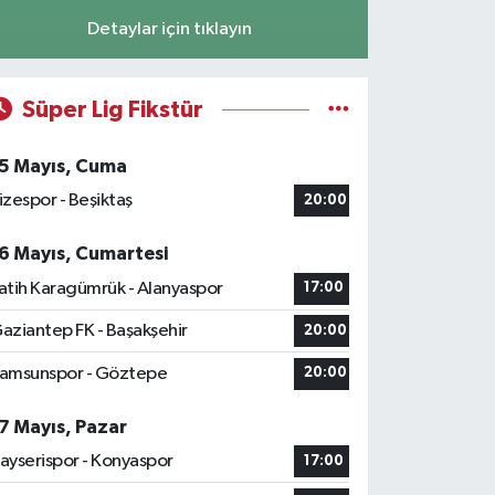
Detaylar için tıklayın
Süper Lig Fikstür
5 Mayıs, Cuma
izespor - Beşiktaş
20:00
6 Mayıs, Cumartesi
atih Karagümrük - Alanyaspor
17:00
aziantep FK - Başakşehir
20:00
amsunspor - Göztepe
20:00
7 Mayıs, Pazar
ayserispor - Konyaspor
17:00