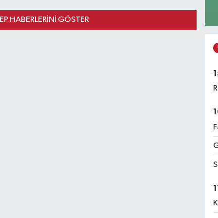
P HABERLERINI GÖSTER
1
R
1
F
G
S
1
K