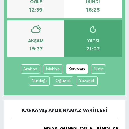
ÖĞLE
İKINDI
12:39
16:25
AKŞAM
YATSI
19:37
21:02
Araban
İslahiye
Karkamış
Nizip
Nurdağı
Oğuzeli
Yavuzeli
KARKAMIŞ AYLIK NAMAZ VAKITLERI
İMSAK
GÜNEŞ
ÖĞLE
İKINDI
AKŞA