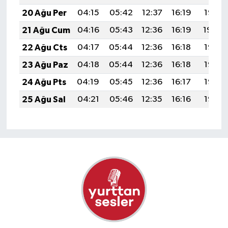
20 Ağu Per
04:15
05:42
12:37
16:19
19:21
21 Ağu Cum
04:16
05:43
12:36
16:19
19:20
22 Ağu Cts
04:17
05:44
12:36
16:18
19:19
23 Ağu Paz
04:18
05:44
12:36
16:18
19:17
24 Ağu Pts
04:19
05:45
12:36
16:17
19:16
25 Ağu Sal
04:21
05:46
12:35
16:16
19:14