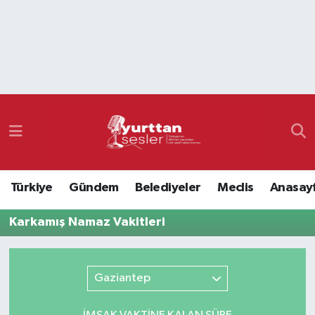
Nöbetçi Eczaneler
Hava Durumu
Namaz Vakitleri
Trafik Durumu
Türkiye
Gündem
Belediyeler
Meclis
Anasay
Süper Lig Puan Durumu ve Fikstür
Karkamış Namaz Vakitleri
Tüm Manşetler
Son Dakika Haberleri
Gaziantep
Haber Arşivi