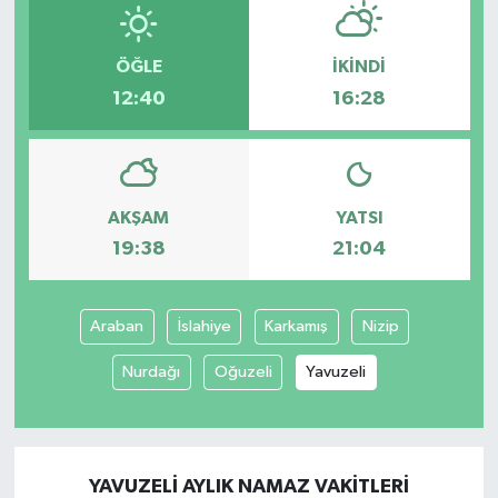
ÖĞLE
İKINDI
12:40
16:28
AKŞAM
YATSI
19:38
21:04
Araban
İslahiye
Karkamış
Nizip
Nurdağı
Oğuzeli
Yavuzeli
YAVUZELI AYLIK NAMAZ VAKITLERI