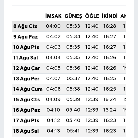
İMSAK
GÜNEŞ
ÖĞLE
İKINDI
AKŞA
8 Ağu Cts
04:00
05:33
12:40
16:28
19:38
9 Ağu Paz
04:02
05:34
12:40
16:27
19:37
10 Ağu Pts
04:03
05:35
12:40
16:27
19:36
11 Ağu Sal
04:04
05:35
12:40
16:26
19:35
12 Ağu Çar
04:05
05:36
12:40
16:26
19:34
13 Ağu Per
04:07
05:37
12:40
16:25
19:32
14 Ağu Cum
04:08
05:38
12:40
16:25
19:31
15 Ağu Cts
04:09
05:39
12:39
16:24
19:30
16 Ağu Paz
04:10
05:40
12:39
16:24
19:29
17 Ağu Pts
04:12
05:40
12:39
16:23
19:27
18 Ağu Sal
04:13
05:41
12:39
16:23
19:26