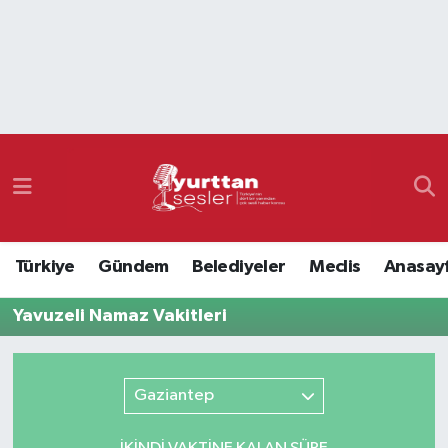
Nöbetçi Eczaneler
Hava Durumu
Namaz Vakitleri
Trafik Durumu
Türkiye
Gündem
Belediyeler
Meclis
Anasay
Süper Lig Puan Durumu ve Fikstür
Yavuzeli Namaz Vakitleri
Tüm Manşetler
Son Dakika Haberleri
Gaziantep
Haber Arşivi