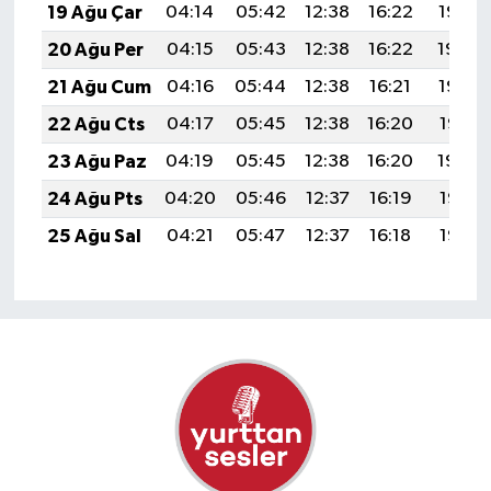
19 Ağu Çar
04:14
05:42
12:38
16:22
19:25
20 Ağu Per
04:15
05:43
12:38
16:22
19:24
21 Ağu Cum
04:16
05:44
12:38
16:21
19:22
22 Ağu Cts
04:17
05:45
12:38
16:20
19:21
23 Ağu Paz
04:19
05:45
12:38
16:20
19:20
24 Ağu Pts
04:20
05:46
12:37
16:19
19:18
25 Ağu Sal
04:21
05:47
12:37
16:18
19:17