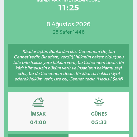
İKINDI VAKTİNE KALAN SÜRE
11:25
8 Ağustos 2026
25 Safer 1448
Kâdılar üçtür. Bunlardan ikisi Cehennem’de, biri
Cennet’tedir. Bir adam, verdiği hükmün haksız olduğunu
bile bile haksız yere hüküm verir, bu Cehennem’dedir. Bir
kâdı bilmeksizin hüküm verir ve insanların haklarını zâyi
eder, bu da Cehennem’dedir. Bir kâdı da hakka riâyet
ederek hüküm verir, işte bu, Cennet’tedir. (Hadis-i Şerif)
İMSAK
GÜNEŞ
04:00
05:33