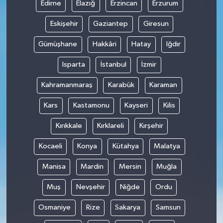
Edirne
Elazığ
Erzincan
Erzurum
Eskişehir
Gaziantep
Giresun
Gümüşhane
Hakkâri
Hatay
Iğdır
Isparta
İstanbul
İzmir
Kahramanmaraş
Karabük
Karaman
Kars
Kastamonu
Kayseri
Kilis
Kırıkkale
Kırklareli
Kırşehir
Kocaeli
Konya
Kütahya
Malatya
Manisa
Mardin
Mersin
Muğla
Muş
Nevşehir
Niğde
Ordu
Osmaniye
Rize
Sakarya
Samsun