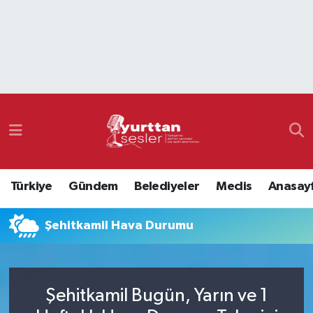
Nöbetçi Eczaneler
Hava Durumu
Namaz Vakitleri
Trafik Durumu
Türkiye
Gündem
Belediyeler
Meclis
Anasay
Süper Lig Puan Durumu ve Fikstür
Şehitkamil Hava Durumu
Tüm Manşetler
Son Dakika Haberleri
Şehitkamil Bugün, Yarın ve 1
Haber Arşivi