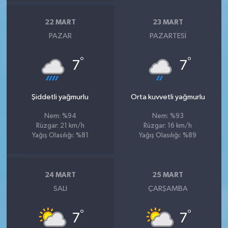
22 MART
23 MART
PAZAR
PAZARTESI
°
°
7
7
Şiddetli yağmurlu
Orta kuvvetli yağmurlu
Nem: %94
Nem: %93
Rüzgar: 21 km/h
Rüzgar: 16 km/h
Yağış Olasılığı: %81
Yağış Olasılığı: %89
24 MART
25 MART
SALI
ÇARŞAMBA
°
°
7
7