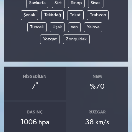
Şanlıurfa
Siirt
Sinop
Sivas
Şırnak
Tekirdağ
Tokat
Trabzon
Tunceli
Uşak
Van
Yalova
Yozgat
Zonguldak
HISSEDILEN
NEM
°
7
%70
BASINÇ
RÜZGAR
1006
38
hpa
km/s