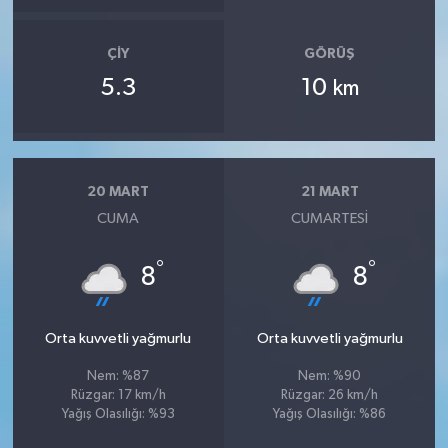
ÇIY
GÖRÜŞ
5.3
10
km
20 MART
21 MART
CUMA
CUMARTESI
°
°
8
8
Orta kuvvetli yağmurlu
Orta kuvvetli yağmurlu
Nem: %87
Nem: %90
Rüzgar: 17 km/h
Rüzgar: 26 km/h
Yağış Olasılığı: %93
Yağış Olasılığı: %86