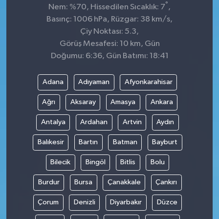
°
Nem: %70, Hissedilen Sıcaklık: 7
,
Basınç: 1006 hPa, Rüzgar: 38 km/s,
Çiy Noktası: 5.3,
Görüş Mesafesi: 10 km, Gün
Doğumu: 6:36, Gün Batımı: 18:41
Adana
Adıyaman
Afyonkarahisar
Ağrı
Aksaray
Amasya
Ankara
Antalya
Ardahan
Artvin
Aydın
Balıkesir
Bartın
Batman
Bayburt
Bilecik
Bingöl
Bitlis
Bolu
Burdur
Bursa
Çanakkale
Çankırı
Çorum
Denizli
Diyarbakır
Düzce