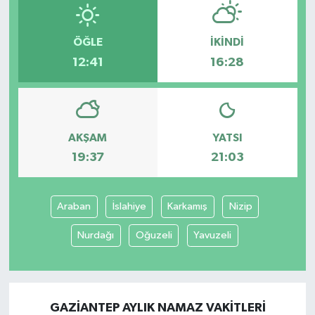
ÖĞLE
İKINDI
12:41
16:28
AKŞAM
YATSI
19:37
21:03
Araban
İslahiye
Karkamış
Nizip
Nurdağı
Oğuzeli
Yavuzeli
GAZIANTEP AYLIK NAMAZ VAKITLERI