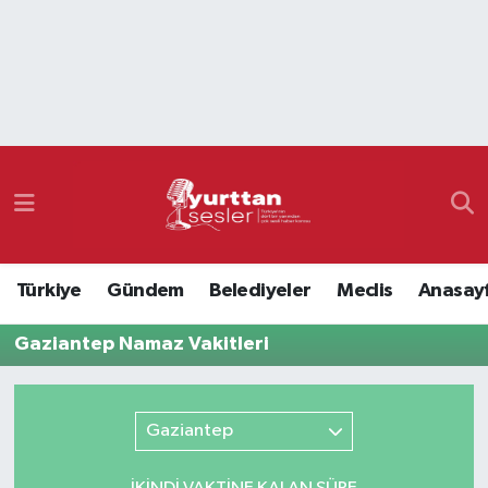
Nöbetçi Eczaneler
Hava Durumu
Namaz Vakitleri
Trafik Durumu
Türkiye
Gündem
Belediyeler
Meclis
Anasay
Süper Lig Puan Durumu ve Fikstür
Gaziantep Namaz Vakitleri
Tüm Manşetler
Son Dakika Haberleri
Gaziantep
Haber Arşivi