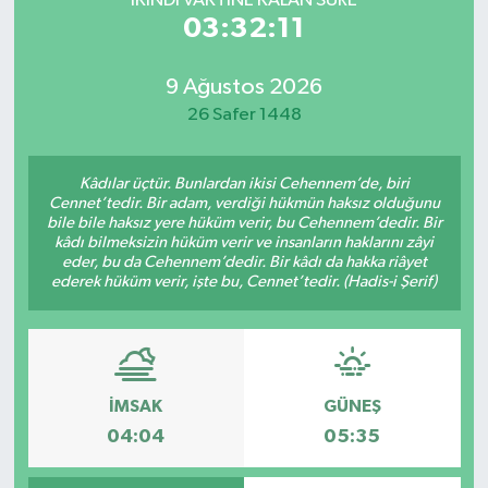
İKINDI VAKTİNE KALAN SÜRE
03:32:11
9 Ağustos 2026
26 Safer 1448
Kâdılar üçtür. Bunlardan ikisi Cehennem’de, biri
Cennet’tedir. Bir adam, verdiği hükmün haksız olduğunu
bile bile haksız yere hüküm verir, bu Cehennem’dedir. Bir
kâdı bilmeksizin hüküm verir ve insanların haklarını zâyi
eder, bu da Cehennem’dedir. Bir kâdı da hakka riâyet
ederek hüküm verir, işte bu, Cennet’tedir. (Hadis-i Şerif)
İMSAK
GÜNEŞ
04:04
05:35