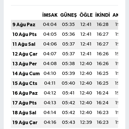
İMSAK
GÜNEŞ
ÖĞLE
İKINDI
AKŞA
9 Ağu Paz
04:04
05:35
12:41
16:28
19:37
10 Ağu Pts
04:05
05:36
12:41
16:27
19:36
11 Ağu Sal
04:06
05:37
12:41
16:27
19:35
12 Ağu Çar
04:07
05:37
12:41
16:26
19:34
13 Ağu Per
04:08
05:38
12:40
16:26
19:33
14 Ağu Cum
04:10
05:39
12:40
16:25
19:32
15 Ağu Cts
04:11
05:40
12:40
16:25
19:30
16 Ağu Paz
04:12
05:41
12:40
16:24
19:29
17 Ağu Pts
04:13
05:42
12:40
16:24
19:28
18 Ağu Sal
04:14
05:42
12:40
16:23
19:27
19 Ağu Çar
04:16
05:43
12:39
16:23
19:25