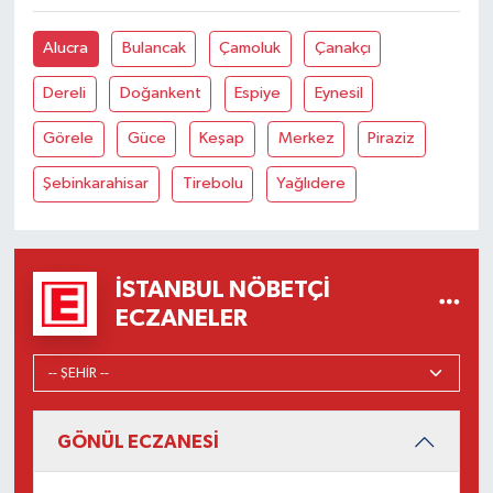
Alucra
Bulancak
Çamoluk
Çanakçı
Dereli
Doğankent
Espiye
Eynesil
Görele
Güce
Keşap
Merkez
Piraziz
Şebinkarahisar
Tirebolu
Yağlıdere
İSTANBUL NÖBETÇI
ECZANELER
GÖNÜL ECZANESİ