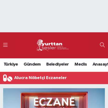
Nöbetçi Eczaneler
Hava Durumu
Namaz Vakitleri
Trafik Durumu
Türkiye
Gündem
Belediyeler
Meclis
Anasay
Süper Lig Puan Durumu ve Fikstür
Alucra Nöbetçi Eczaneler
Tüm Manşetler
Son Dakika Haberleri
Haber Arşivi