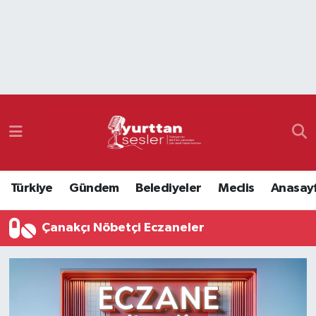
Nöbetçi Eczaneler
Hava Durumu
Namaz Vakitleri
Trafik Durumu
Türkiye
Gündem
Belediyeler
Meclis
Anasay
Süper Lig Puan Durumu ve Fikstür
Çanakçı Nöbetçi Eczaneler
Tüm Manşetler
Son Dakika Haberleri
Haber Arşivi