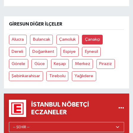
GIRESUN DIĞER İLÇELER
Alucra
Bulancak
Çamoluk
Çanakçı
Dereli
Doğankent
Espiye
Eynesil
Görele
Güce
Keşap
Merkez
Piraziz
Şebinkarahisar
Tirebolu
Yağlıdere
İSTANBUL NÖBETÇI
ECZANELER