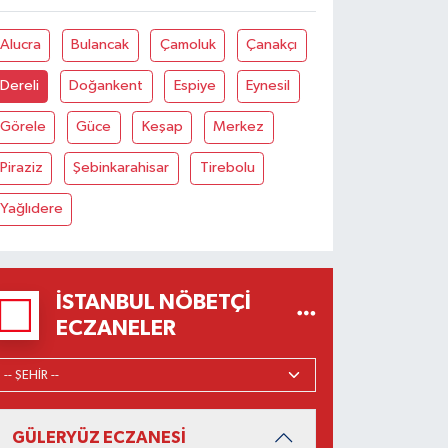
Alucra
Bulancak
Çamoluk
Çanakçı
Dereli
Doğankent
Espiye
Eynesil
Görele
Güce
Keşap
Merkez
Piraziz
Şebinkarahisar
Tirebolu
Yağlıdere
İSTANBUL NÖBETÇI
ECZANELER
GÜLERYÜZ ECZANESİ