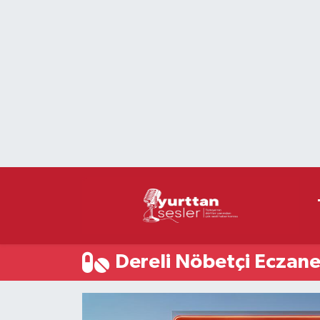
Nöbetçi Eczaneler
Hava Durumu
Namaz Vakitleri
Trafik Durumu
Süper Lig Puan Durumu ve Fikstür
Tüm Manşetler
Dereli Nöbetçi Eczane
Son Dakika Haberleri
Haber Arşivi