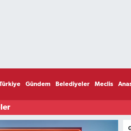
Türkiye
Gündem
Belediyeler
Meclis
Ana
ler