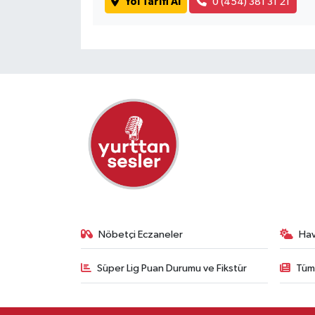
Yol Tarifi Al
0 (454) 381 31 21
Nöbetçi Eczaneler
Ha
Süper Lig Puan Durumu ve Fikstür
Tüm