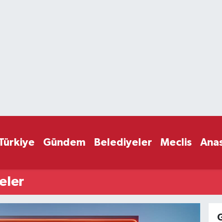
Türkiye
Gündem
Belediyeler
Meclis
Ana
eler