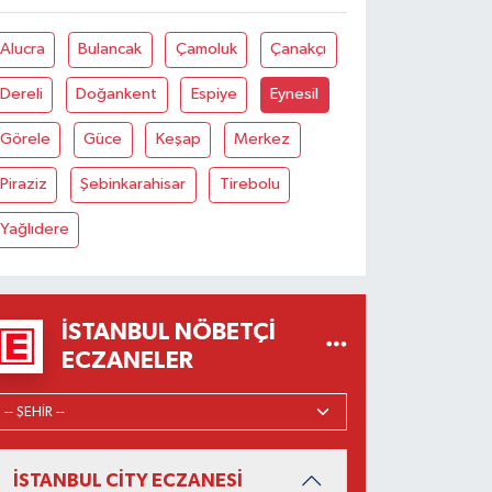
Alucra
Bulancak
Çamoluk
Çanakçı
Dereli
Doğankent
Espiye
Eynesil
Görele
Güce
Keşap
Merkez
Piraziz
Şebinkarahisar
Tirebolu
Yağlıdere
İSTANBUL NÖBETÇI
ECZANELER
İSTANBUL CİTY ECZANESİ