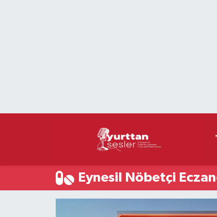
Nöbetçi Eczaneler
Hava Durumu
Namaz Vakitleri
Trafik Durumu
Süper Lig Puan Durumu ve Fikstür
Tüm Manşetler
Eynesil Nöbetçi Eczan
Son Dakika Haberleri
Haber Arşivi