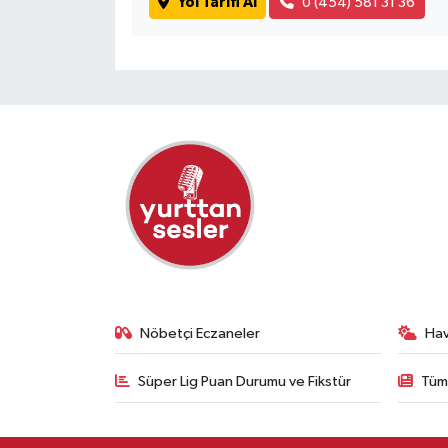
Yol Tarifi Al
0 (454) 581 31 36
Nöbetçi Eczaneler
Ha
Süper Lig Puan Durumu ve Fikstür
Tüm