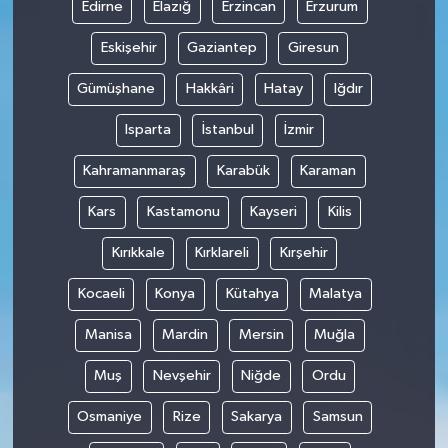
Edirne
Elazığ
Erzincan
Erzurum
Eskişehir
Gaziantep
Giresun
Gümüşhane
Hakkâri
Hatay
Iğdır
Isparta
İstanbul
İzmir
Kahramanmaraş
Karabük
Karaman
Kars
Kastamonu
Kayseri
Kilis
Kırıkkale
Kırklareli
Kırşehir
Kocaeli
Konya
Kütahya
Malatya
Manisa
Mardin
Mersin
Muğla
Muş
Nevşehir
Niğde
Ordu
Osmaniye
Rize
Sakarya
Samsun