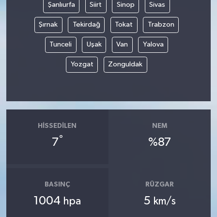
Şanlıurfa
Siirt
Sinop
Sivas
Şırnak
Tekirdağ
Tokat
Trabzon
Tunceli
Uşak
Van
Yalova
Yozgat
Zonguldak
HISSEDILEN
NEM
°
7
%87
BASINÇ
RÜZGAR
1004
5
hpa
km/s