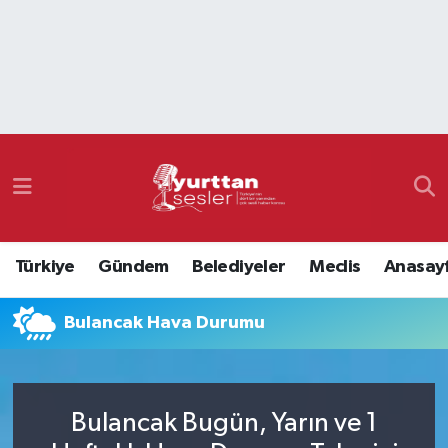
Nöbetçi Eczaneler
Hava Durumu
Namaz Vakitleri
Trafik Durumu
Türkiye
Gündem
Belediyeler
Meclis
Anasay
Süper Lig Puan Durumu ve Fikstür
Bulancak Hava Durumu
Tüm Manşetler
Son Dakika Haberleri
Bulancak Bugün, Yarın ve 1
Haber Arşivi