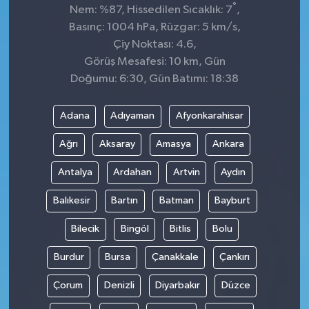
°
Nem: %87, Hissedilen Sıcaklık: 7
,
Basınç: 1004 hPa, Rüzgar: 5 km/s,
Çiy Noktası: 4.6,
Görüş Mesafesi: 10 km, Gün
Doğumu: 6:30, Gün Batımı: 18:38
Adana
Adıyaman
Afyonkarahisar
Ağrı
Aksaray
Amasya
Ankara
Antalya
Ardahan
Artvin
Aydın
Balıkesir
Bartın
Batman
Bayburt
Bilecik
Bingöl
Bitlis
Bolu
Burdur
Bursa
Çanakkale
Çankırı
Çorum
Denizli
Diyarbakır
Düzce